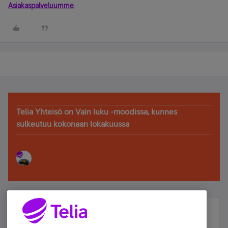
Asiakaspalveluumme
.
Telia Yhteisö on Vain luku -moodissa, kunnes
sulkeutuu kokonaan lokakuussa
Älä jää paitsi – osallistu ja voita!