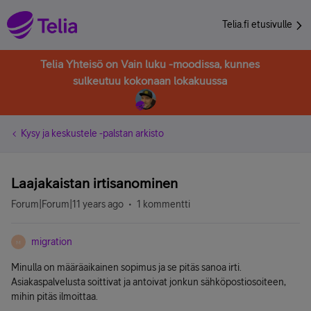
Telia.fi etusivulle
Telia Yhteisö on Vain luku -moodissa, kunnes
sulkeutuu kokonaan lokakuussa
Kysy ja keskustele -palstan arkisto
Laajakaistan irtisanominen
Forum|Forum|11 years ago
1 kommentti
migration
M
Minulla on määräaikainen sopimus ja se pitäs sanoa irti.
Asiakaspalvelusta soittivat ja antoivat jonkun sähköpostiosoiteen,
mihin pitäs ilmoittaa.