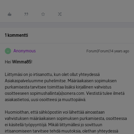
1 kommentti
Anonymous
Forum|Forum|14 years ago
A
Hei
Wimma85
!
Liittymäsi on jo irtisanottu, kun olet ollut yhteydessä
Asiakaspalveluumme puhelimitse. Määräaikaisen sopimuksen
purkamisesta tarvitsee toimittaa lisäksi kirjallinen vahvistus
osoitteeseen sopimushallinta(a)sonera.com. Viestistä tulee ilmetä
asiakastietosi, uusi osoitteesi ja muuttopäivä.
Huomioithan, että sähköpostiin voi lähettää ainoastaan
vahvistuksen määräaikaisen sopimuksen purkamisesta, osoitteessa
ei käsitellä työpyyntöjä. Mikäli liittymällesi jo sovittuun
irtisanomiseen tarvitsee tehdä muutoksia, olethan yhteydessä