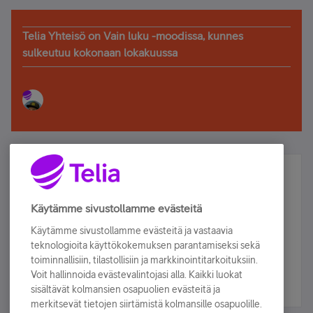
Telia Yhteisö on Vain luku -moodissa, kunnes
sulkeutuu kokonaan lokakuussa
Älä jää paitsi – osallistu ja voita!
Tilaa Telian uutiskirje ja olet mukana arvonnassa.
Käytämme sivustollamme evästeitä
Samalla saat parhaat asiakasedut suoraan
Käytämme sivustollamme evästeitä ja vastaavia
sähköpostiisi.
teknologioita käyttökokemuksen parantamiseksi sekä
toiminnallisiin, tilastollisiin ja markkinointitarkoituksiin.
Voit hallinnoida evästevalintojasi alla. Kaikki luokat
Tilaa nyt
sisältävät kolmansien osapuolien evästeitä ja
merkitsevät tietojen siirtämistä kolmansille osapuolille.