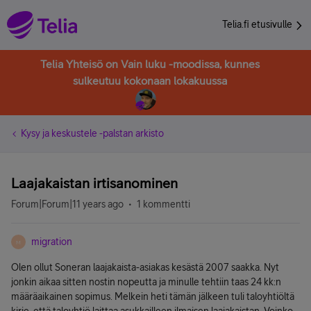
Telia.fi etusivulle
Telia Yhteisö on Vain luku -moodissa, kunnes
sulkeutuu kokonaan lokakuussa
Kysy ja keskustele -palstan arkisto
Laajakaistan irtisanominen
Forum|Forum|11 years ago
1 kommentti
migration
M
Olen ollut Soneran laajakaista-asiakas kesästä 2007 saakka. Nyt
jonkin aikaa sitten nostin nopeutta ja minulle tehtiin taas 24 kk:n
määräaikainen sopimus. Melkein heti tämän jälkeen tuli taloyhtiöltä