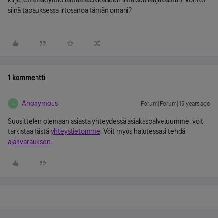
kirje, että taloyhtiö laittaa asukkailleen ilmaisen laajakaistan. Voinko
siinä tapauksessa irtosanoa tämän omani?
1 kommentti
Anonymous
Forum|Forum|15 years ago
A
Suosittelen olemaan asiasta yhteydessä asiakaspalveluumme, voit
tarkistaa tästä
yhteystietomme
. Voit myös halutessasi tehdä
ajanvarauksen
.