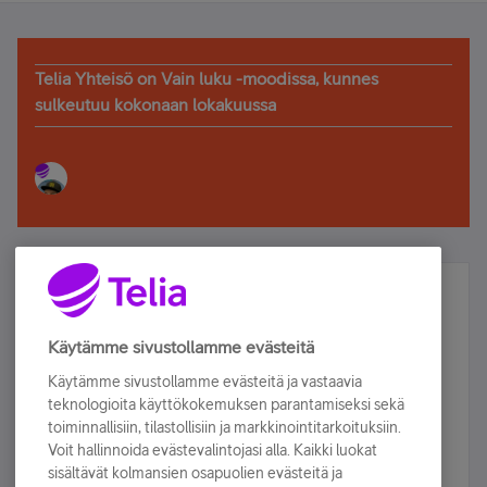
Telia Yhteisö on Vain luku -moodissa, kunnes
sulkeutuu kokonaan lokakuussa
Älä jää paitsi – osallistu ja voita!
Tilaa Telian uutiskirje ja olet mukana arvonnassa.
Käytämme sivustollamme evästeitä
Samalla saat parhaat asiakasedut suoraan
Käytämme sivustollamme evästeitä ja vastaavia
sähköpostiisi.
teknologioita käyttökokemuksen parantamiseksi sekä
toiminnallisiin, tilastollisiin ja markkinointitarkoituksiin.
Voit hallinnoida evästevalintojasi alla. Kaikki luokat
Tilaa nyt
sisältävät kolmansien osapuolien evästeitä ja