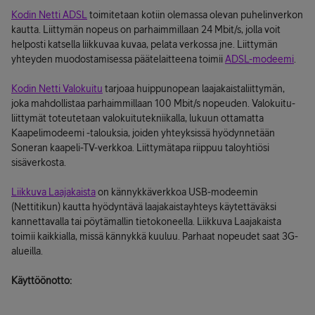
Kodin Netti ADSL
toimitetaan kotiin olemassa olevan puhelinverkon
kautta. Liittymän nopeus on parhaimmillaan 24 Mbit/s, jolla voit
helposti katsella liikkuvaa kuvaa, pelata verkossa jne. Liittymän
yhteyden muodostamisessa päätelaitteena toimii
ADSL-modeemi
.
Kodin Netti Valokuitu
tarjoaa huippunopean laajakaistaliittymän,
joka mahdollistaa parhaimmillaan 100 Mbit/s nopeuden. Valokuitu-
liittymät toteutetaan valokuitutekniikalla, lukuun ottamatta
Kaapelimodeemi -talouksia, joiden yhteyksissä hyödynnetään
Soneran kaapeli-TV-verkkoa. Liittymätapa riippuu taloyhtiösi
sisäverkosta.
Liikkuva Laajakaista
on kännykkäverkkoa USB-modeemin
(Nettitikun) kautta hyödyntävä laajakaistayhteys käytettäväksi
kannettavalla tai pöytämallin tietokoneella. Liikkuva Laajakaista
toimii kaikkialla, missä kännykkä kuuluu. Parhaat nopeudet saat 3G-
alueilla.
Käyttöönotto: