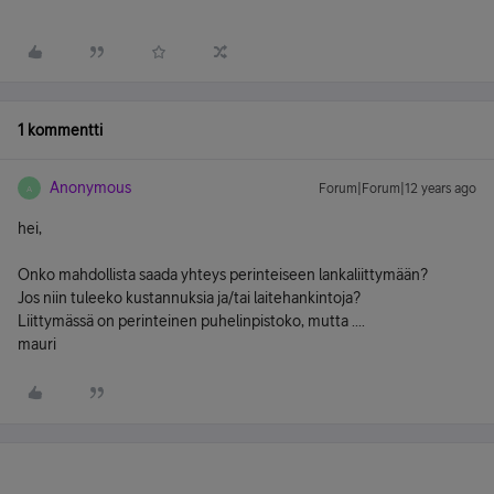
1 kommentti
Anonymous
Forum|Forum|12 years ago
A
hei,
Onko mahdollista saada yhteys perinteiseen lankaliittymään?
Jos niin tuleeko kustannuksia ja/tai laitehankintoja?
Liittymässä on perinteinen puhelinpistoko, mutta ....
mauri