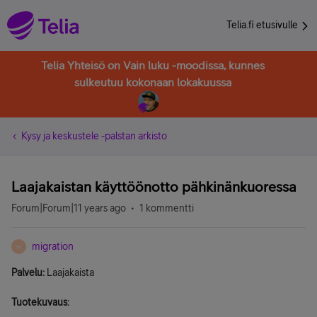
Telia.fi etusivulle
Telia Yhteisö on Vain luku -moodissa, kunnes
sulkeutuu kokonaan lokakuussa
Kysy ja keskustele -palstan arkisto
Laajakaistan käyttöönotto pähkinänkuoressa
Forum|Forum|11 years ago
1 kommentti
migration
M
Palvelu:
Laajakaista
Tuotekuvaus: