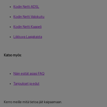
Kodin Netti ADSL
Kodin Netti Valokuitu
Kodin Netti Kaapeli
Liikkuva Laajakaista
Katso myös:
Näin esität asiasi FAQ
Tarjoukset ja edut
Kerro meille mitä tietoa jäit kaipaamaan.