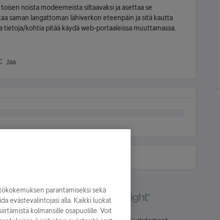
n toisen noista modeemeista siltaavaksi ja asettaa se
akaa saman langattoman lähiverkon eteenpäin ja sitä kautta
kia tietoja/kohtia pitää käydä web-portaaleissa muuttamassa.
Jaa
yttökokemuksen parantamiseksi sekä
oida evästevalintojasi alla. Kaikki luokat
irtämistä kolmansille osapuolille. Voit