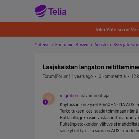
Telia Yhteisö on Va
Yhteisö
Foorumin etusivu
Arkisto
Kysy ja kesku
Laajakaistan langaton reitittämine
Forum|Forum|11 years ago
0 kommenttia
12 
migration
Savumerkittäjä
M
Käytössäni on Zyxel P-660HN-T1A ADSL
Tarkoitukseni olisi saada toimimaan nämä l
Buffalolle, joka vain vastaanottaisi tuon y
Puhelinpistokkeiden vähyys ei mahdollista 
sen kytkettyä siitä suoraan ADSL-modeem