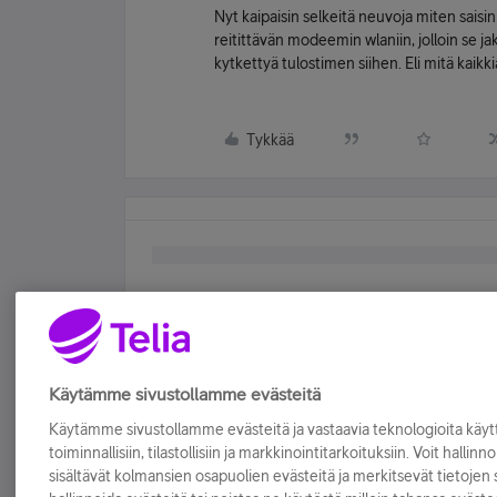
Nyt kaipaisin selkeitä neuvoja miten saisi
reitittävän modeemin wlaniin, jolloin se j
kytkettyä tulostimen siihen. Eli mitä kaik
Tykkää
Käytämme sivustollamme evästeitä
Käytämme sivustollamme evästeitä ja vastaavia teknologioita kä
toiminnallisiin, tilastollisiin ja markkinointitarkoituksiin. Voit hallinn
sisältävät kolmansien osapuolien evästeitä ja merkitsevät tietojen si