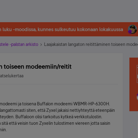
in luku -moodissa, kunnes sulkeutuu kokonaan lokakuussa
stele -palstan arkisto
Laajakaistan langaton reitittäminen toiseen modee
n toiseen modeemiin/reitit
katselukertaa
-modeemi ja toisena Buffalon modeemi WBMR-HP-6300H.
angattomasti siten, että Zyxel jakaisi nettiyhteyttä eteenpäin
hteyden. Buffaloon olisi tarkoitus kytkeä verkkotulostin.
sitä että veisin tuon Zyxelin tulostimen viereen jotta saisin
iin.