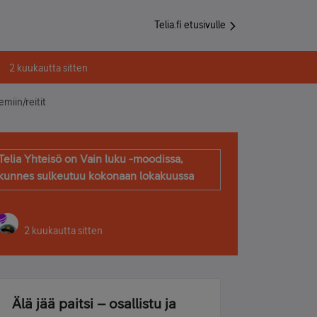
Telia.fi etusivulle
2 kuukautta sitten
miin/reitit
Telia Yhteisö on Vain luku -moodissa,
kunnes sulkeutuu kokonaan lokakuussa
2 kuukautta sitten
Älä jää paitsi – osallistu ja