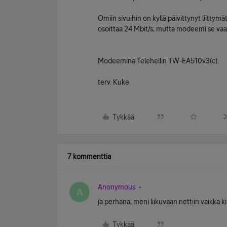
Omiin sivuihin on kyllä päivittynyt liittym
osoittaa 24 Mbit/s, mutta modeemi se vaan
Modeemina Telehellin TW-EA510v3(c).
terv. Kuke
Tykkää
7 kommenttia
Anonymous
A
ja perhana, meni liikuvaan nettiin vaikka k
Tykkää