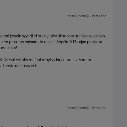
Forum|Forum|12 years ago
i jostain syystä ei ota nyt täyttä nopeutta linjasta vastaan.
en palautus painamalla reset-näppäintä 15s ajan pohjassa.
uudestaan!
 "viestikeskukseen" joka löytyy kirjautumalla sonera
tiä tuosta nostosta ei tule.
Forum|Forum|12 years ago