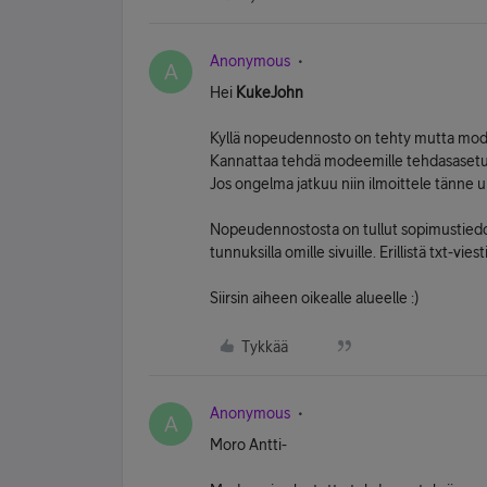
Anonymous
A
Hei
KukeJohn
Kyllä nopeudennosto on tehty mutta modeem
Kannattaa tehdä modeemille tehdasasetust
Jos ongelma jatkuu niin ilmoittele tänne 
Nopeudennostosta on tullut sopimustiedot
tunnuksilla omille sivuille. Erillistä txt-vies
Siirsin aiheen oikealle alueelle :)
Tykkää
Anonymous
A
Moro Antti-