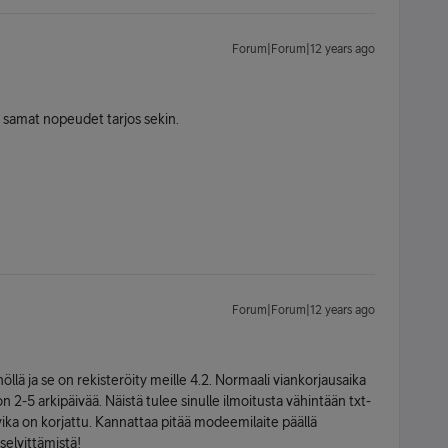
Forum|Forum|12 years ago
ja samat nopeudet tarjos sekin.
Forum|Forum|12 years ago
öllä ja se on rekisteröity meille 4.2. Normaali viankorjausaika
 2-5 arkipäivää. Näistä tulee sinulle ilmoitusta vähintään txt-
 vika on korjattu. Kannattaa pitää modeemilaite päällä
selvittämistä!