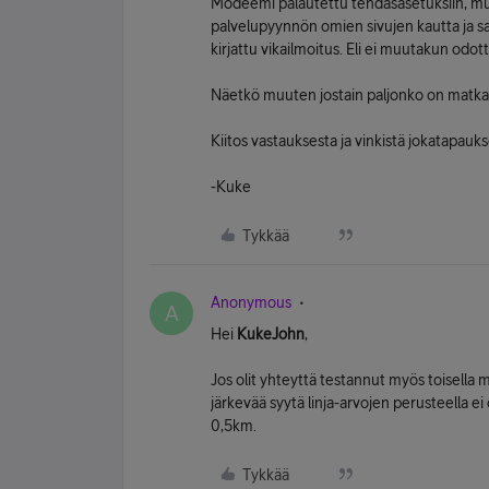
Modeemi palautettu tehdasasetuksiin, mu
palvelupyynnön omien sivujen kautta ja sai
kirjattu vikailmoitus. Eli ei muutakun odo
Näetkö muuten jostain paljonko on matka
Kiitos vastauksesta ja vinkistä jokatapauks
-Kuke
Tykkää
Anonymous
A
Hei
KukeJohn
,
Jos olit yhteyttä testannut myös toisella m
järkevää syytä linja-arvojen perusteella ei 
0,5km.
Tykkää