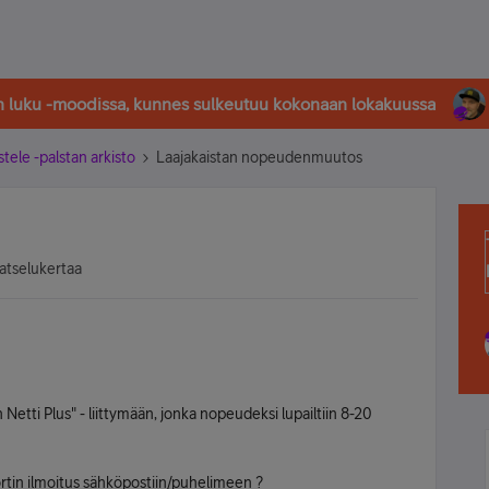
in luku -moodissa, kunnes sulkeutuu kokonaan lokakuussa
stele -palstan arkisto
Laajakaistan nopeudenmuutos
atselukertaa
 Netti Plus" - liittymään, jonka nopeudeksi lupailtiin 8-20
ortin ilmoitus sähköpostiin/puhelimeen ?