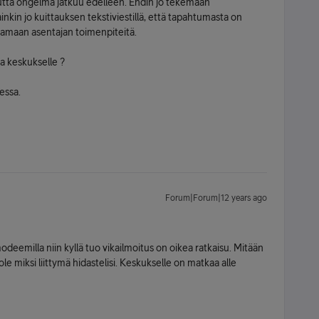
tta ongelma jatkuu edelleen. Ehdin jo tekemään
nkin jo kuittauksen tekstiviestillä, että tapahtumasta on
ttamaan asentajan toimenpiteitä.
a keskukselle ?
essa.
Forum|Forum|12 years ago
odeemilla niin kyllä tuo vikailmoitus on oikea ratkaisu. Mitään
ole miksi liittymä hidastelisi. Keskukselle on matkaa alle