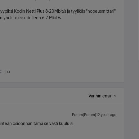
ätyypiksi Kodin Netti Plus 8-20Mbit/s ja tyylikäs "nopeusmittari"
 yhdistelee edelleen 6-7 Mbit/s.
Jaa
Vanhin ensin
Forum|Forum|12 years ago
iinteän osioonhan tämä selvästi kuuluisi