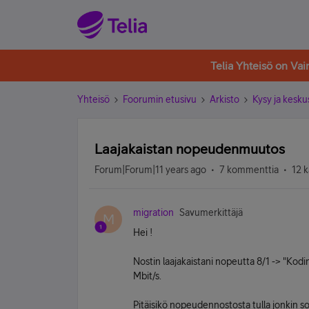
Telia Yhteisö on Va
Yhteisö
Foorumin etusivu
Arkisto
Kysy ja kesku
Laajakaistan nopeudenmuutos
Forum|Forum|11 years ago
7 kommenttia
12 k
migration
Savumerkittäjä
M
Hei !
Nostin laajakaistani nopeutta 8/1 -> "Kodin
Mbit/s.
Pitäisikö nopeudennostosta tulla jonkin s