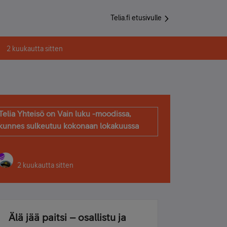
Telia.fi etusivulle
2 kuukautta sitten
Telia Yhteisö on Vain luku -moodissa,
kunnes sulkeutuu kokonaan lokakuussa
2 kuukautta sitten
Älä jää paitsi – osallistu ja