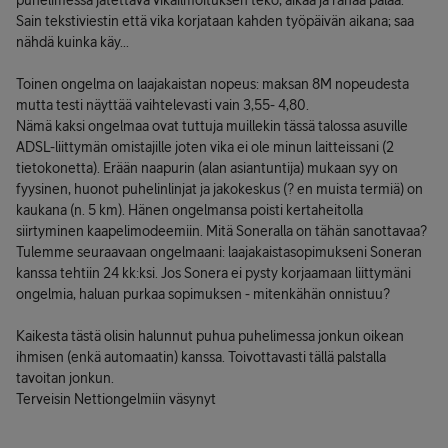
puhelimessa jätettävä vikailmoituksen teko, aikaa ja rahaa palaa.
Sain tekstiviestin että vika korjataan kahden työpäivän aikana; saa
nähdä kuinka käy...
Toinen ongelma on laajakaistan nopeus: maksan 8M nopeudesta
mutta testi näyttää vaihtelevasti vain 3,55- 4,80.
Nämä kaksi ongelmaa ovat tuttuja muillekin tässä talossa asuville
ADSL-liittymän omistajille joten vika ei ole minun laitteissani (2
tietokonetta). Erään naapurin (alan asiantuntija) mukaan syy on
fyysinen, huonot puhelinlinjat ja jakokeskus (? en muista termiä) on
kaukana (n. 5 km). Hänen ongelmansa poisti kertaheitolla
siirtyminen kaapelimodeemiin. Mitä Soneralla on tähän sanottavaa?
Tulemme seuraavaan ongelmaani: laajakaistasopimukseni Soneran
kanssa tehtiin 24 kk:ksi. Jos Sonera ei pysty korjaamaan liittymäni
ongelmia, haluan purkaa sopimuksen - mitenkähän onnistuu?
Kaikesta tästä olisin halunnut puhua puhelimessa jonkun oikean
ihmisen (enkä automaatin) kanssa. Toivottavasti tällä palstalla
tavoitan jonkun.
Terveisin Nettiongelmiin väsynyt