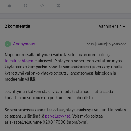
2 kommenttia
Vanhin ensin
Anonymous
Forum|Forum|16 years ago
A
Nopeuden osalta liittymäsi vaikuttaisi toimivan normaalisti ja
toimitusehtojen
mukaisesti. Yhteyden nopeuteen vaikuttaa myös
käytetäänkö kumpaakin konetta samanaikaisesti ja verkkopiuhalla
kytkettynä vai onko yhteys toteuttu langattomasti laitteiden ja
modeemin välillä.
Jos liittymän katkomista ei vikailmoituksista huolimatta saada
korjattua on sopimuksen purkaminen mahdollista.
Sopimusasioissa kannattaa ottaa yhteys asiakaspalveluun. Helpoiten
se tapahtuu jättämällä
palvelupyyntö
. Voit myös soittaa
asiakaspalveluumme 0200 17000 (mpm/pvm).