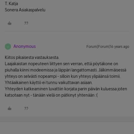
T. Katja
Sonera Asiakaspalvelu
Anonymous
Forum|Forum|16 years ago
A
Kiitos pikaisesta vastauksesta.
Laajakaistan nopeuteen liittyen sen verran, että pöytäkone on
piuhalla kiinni modeemissa ja läppäri langattomasti. Jälkimmäisessä
yhteys on selvästi nopeampi - silloin kun yhteys ylipäänsä toimii.
Yhtäaikainen käyttö ei tunnu vaikuttavan asiaan.
Yhteyden katkeaminen luvattiin korjata parin päivän kuluessa joten
katsotaan nyt - tänään vielä on pätkinyt yhtenään :(