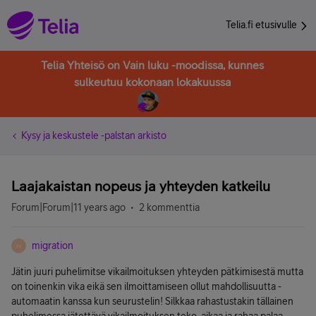
Telia.fi etusivulle
Telia Yhteisö on Vain luku -moodissa, kunnes
sulkeutuu kokonaan lokakuussa
Kysy ja keskustele -palstan arkisto
Laajakaistan nopeus ja yhteyden katkeilu
Forum|Forum|11 years ago
2 kommenttia
migration
M
Jätin juuri puhelimitse vikailmoituksen yhteyden pätkimisestä mutta
on toinenkin vika eikä sen ilmoittamiseen ollut mahdollisuutta -
automaatin kanssa kun seurustelin! Silkkaa rahastustakin tällainen