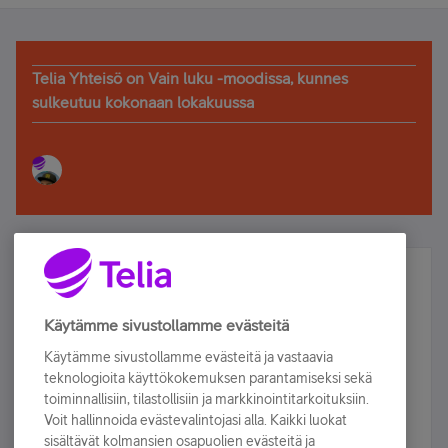
Telia Yhteisö on Vain luku -moodissa, kunnes
sulkeutuu kokonaan lokakuussa
Älä jää paitsi – osallistu ja voita!
Tilaa Telian uutiskirje ja olet mukana arvonnassa.
Käytämme sivustollamme evästeitä
Samalla saat parhaat asiakasedut suoraan
Käytämme sivustollamme evästeitä ja vastaavia
sähköpostiisi.
teknologioita käyttökokemuksen parantamiseksi sekä
toiminnallisiin, tilastollisiin ja markkinointitarkoituksiin.
Voit hallinnoida evästevalintojasi alla. Kaikki luokat
Tilaa nyt
sisältävät kolmansien osapuolien evästeitä ja