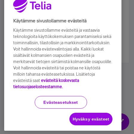
Älä jää paitsi – osallistu ja voita!
Tilaa Telian uutiskirje ja olet mukana arvonnassa.
Käytämme sivustollamme evästeitä
Samalla saat parhaat asiakasedut suoraan
Käytämme sivustollamme evästeitä ja vastaavia
sähköpostiisi.
teknologioita käyttökokemuksen parantamiseksi sekä
toiminnallisiin, tilastollisiin ja markkinointitarkoituksiin.
Voit hallinnoida evästevalintojasi alla. Kaikki luokat
Tilaa nyt
sisältävät kolmansien osapuolien evästeitä ja
merkitsevät tietojen siirtämistä kolmansille osapuolille.
Voit hallinnoida evästeitä tai poistaa ne käytöstä
milloin tahansa evästeasetuksissa. Lisätietoja
evästeistä saat
evästeitä koskevasta
tietosuojaselosteestamme.
Käyttöehdot
Accessibility statement
Evästeasetukset
Hyväksy evästeet
Evästeasetukset