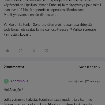
Sauvapolulle maksimissaan 8 Mbit/s nopeudella. Tällä hetkellä
käytössäni on kilpailijan (Kymen Puhelin) 16 Mbit/s yhteys, joka toimii
ihan hyvin 13 Mbit/s nopeudella nopeustestillä mitattuna.
Mobiiliyhteydestä en ole kiinnostunut.
Verkko on kuitenkin Soneran, joten eikö nopeampaa yhteyttä
todellakaan ole saatavilla meidän osoitteeseen? Vaihto Soneralle
kiinnostaisi kovasti.
2 kommenttia
Vanhin ensin
Anonymous
Forum|Forum|12 years ago
A
Hei
Arte_fin
!
Jotta voisimme tarkistaa todellisen saatavuuden, tarvitsemme
tarkan osoitteen josta on kyse. Mikäli johtopituus keskuksesta