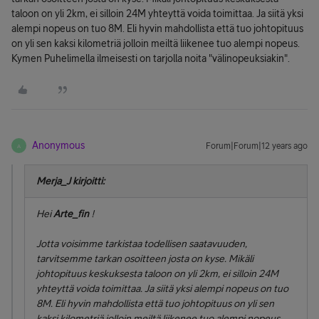
taloon on yli 2km, ei silloin 24M yhteyttä voida toimittaa. Ja siitä yksi
alempi nopeus on tuo 8M. Eli hyvin mahdollista että tuo johtopituus
on yli sen kaksi kilometriä jolloin meiltä liikenee tuo alempi nopeus.
Kymen Puhelimella ilmeisesti on tarjolla noita "välinopeuksiakin".
Anonymous
Forum|Forum|12 years ago
A
Merja_J kirjoitti:
Hei
Arte_fin
!
Jotta voisimme tarkistaa todellisen saatavuuden,
tarvitsemme tarkan osoitteen josta on kyse. Mikäli
johtopituus keskuksesta taloon on yli 2km, ei silloin 24M
yhteyttä voida toimittaa. Ja siitä yksi alempi nopeus on tuo
8M. Eli hyvin mahdollista että tuo johtopituus on yli sen
kaksi kilometriä jolloin meiltä liikenee tuo alempi nopeus.