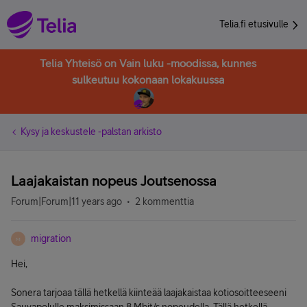
Telia.fi etusivulle
Telia Yhteisö on Vain luku -moodissa, kunnes
sulkeutuu kokonaan lokakuussa
Kysy ja keskustele -palstan arkisto
Laajakaistan nopeus Joutsenossa
Forum|Forum|11 years ago
2 kommenttia
migration
M
Hei,
Sonera tarjoaa tällä hetkellä kiinteää laajakaistaa kotiosoitteeseeni