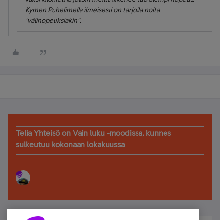
Kymen Puhelimella ilmeisesti on tarjolla noita
"välinopeuksiakin".
Telia Yhteisö on Vain luku -moodissa, kunnes
sulkeutuu kokonaan lokakuussa