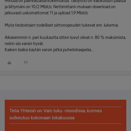
Minulla on päinvastaisia kokemuksia. Taloyhtiö on valokuidun päässä
ja liittymäni on 10/2 Mbit/s. Nettimittarin mukaan download on
jatkuvasti uskomattomat 11 ja upload 1,9 Mbit/s.
Myös tiedostojen todelliset siirtonopeudet tukevat em. lukemia.
Aikaisemmin n. pari kuukautta sitten luvut olivat n. 80 % maksimista,
nekin siis varsin hyvät.
Kaiken lisäksi käytän varsin pitkä puhelinkaapelia...
Telia Yhteisö on Vain luku -moodissa, kunnes
sulkeutuu kokonaan lokakuussa