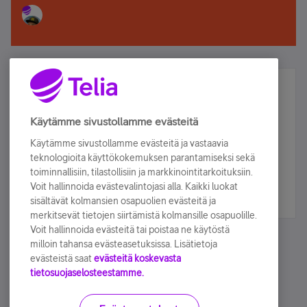
Älä jää paitsi – osallistu ja voita!
Tilaa Telian uutiskirje ja olet mukana arvonnassa.
Käytämme sivustollamme evästeitä
Samalla saat parhaat asiakasedut suoraan
Käytämme sivustollamme evästeitä ja vastaavia
sähköpostiisi.
teknologioita käyttökokemuksen parantamiseksi sekä
toiminnallisiin, tilastollisiin ja markkinointitarkoituksiin.
Voit hallinnoida evästevalintojasi alla. Kaikki luokat
Tilaa nyt
sisältävät kolmansien osapuolien evästeitä ja
merkitsevät tietojen siirtämistä kolmansille osapuolille.
Voit hallinnoida evästeitä tai poistaa ne käytöstä
milloin tahansa evästeasetuksissa. Lisätietoja
evästeistä saat
evästeitä koskevasta
tietosuojaselosteestamme.
Käyttöehdot
Accessibility statement