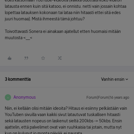
edes katsomaan YouTube-videoita (vaikka odottaisi koko videon
latausta ennen kuin sitä katsoo, ei onnistu. netti vain jossain kohtaa
lopettaa latauksen kokonaan tai lataa niin hitaasti ettei sitä edes
juuri huomaa). Mistä ihmeestä tämä johtuu?
Toivottavasti Sonera ei ainakaan ajatellut etten huomaisi mitään
muutosta <__<
3 kommenttia
Vanhin ensin
Anonymous
Forum|Forum|16 years ago
A
Niin, ei kellään olisi mitään ideoita? Hitaus ei esiinny pelkästään vain
YouTuben sivuilla vaan kaikki sivut latautuvat tuskallisen hitaasti
sekä latausten nopeus on laskenut sieltä 200kbs -> 50kbs. Ensin
ajattelin, että palvelimet ovat vain ruuhkaisia tai jotain, mutta nyt
kun on kulunut jo monta päivää, ei naurata.