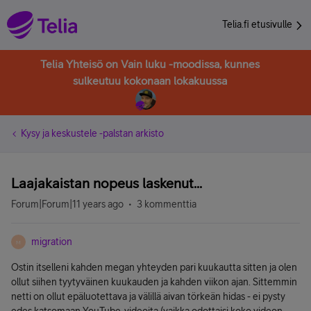
Telia.fi etusivulle
Telia Yhteisö on Vain luku -moodissa, kunnes
sulkeutuu kokonaan lokakuussa
Kysy ja keskustele -palstan arkisto
Laajakaistan nopeus laskenut...
Forum|Forum|11 years ago
3 kommenttia
migration
M
Ostin itselleni kahden megan yhteyden pari kuukautta sitten ja olen
ollut siihen tyytyväinen kuukauden ja kahden viikon ajan. Sittemmin
netti on ollut epäluotettava ja välillä aivan törkeän hidas - ei pysty