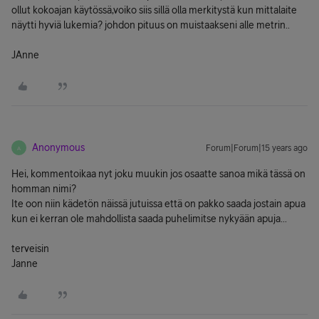
ollut kokoajan käytössä,voiko siis sillä olla merkitystä kun mittalaite
näytti hyviä lukemia? johdon pituus on muistaakseni alle metrin..
JAnne
Anonymous
Forum|Forum|15 years ago
A
Hei, kommentoikaa nyt joku muukin jos osaatte sanoa mikä tässä on
homman nimi?
Ite oon niin kädetön näissä jutuissa että on pakko saada jostain apua
kun ei kerran ole mahdollista saada puhelimitse nykyään apuja...
terveisin
Janne