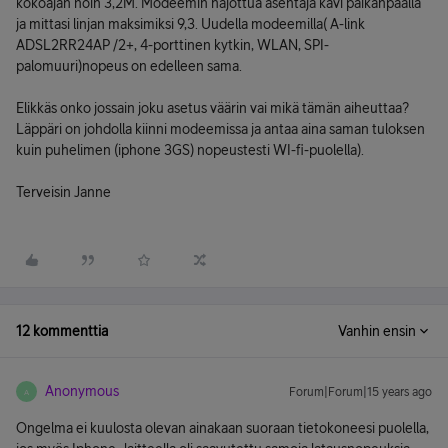
kokoajan noin 3,2M. Modeemin hajottua asentaja kävi paikanpäällä
ja mittasi linjan maksimiksi 9,3. Uudella modeemilla( A-link
ADSL2RR24AP /2+, 4-porttinen kytkin, WLAN, SPI-
palomuuri)nopeus on edelleen sama.
Elikkäs onko jossain joku asetus väärin vai mikä tämän aiheuttaa?
Läppäri on johdolla kiinni modeemissa ja antaa aina saman tuloksen
kuin puhelimen (iphone 3GS) nopeustesti WI-fi-puolella).
Terveisin Janne
12 kommenttia
Vanhin ensin
Anonymous
Forum|Forum|15 years ago
A
Ongelma ei kuulosta olevan ainakaan suoraan tietokoneesi puolella,