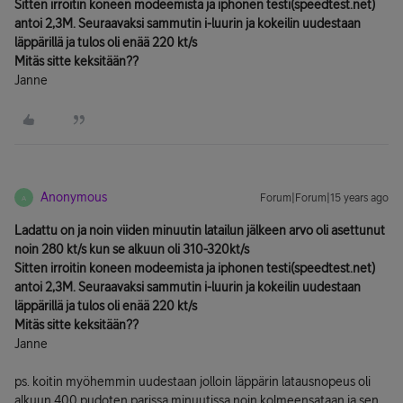
Sitten irroitin koneen modeemista ja iphonen testi(speedtest.net)
antoi 2,3M. Seuraavaksi sammutin i-luurin ja kokeilin uudestaan
läppärillä ja tulos oli enää 220 kt/s
Mitäs sitte keksitään??
Janne
Anonymous
Forum|Forum|15 years ago
A
Ladattu on ja noin viiden minuutin latailun jälkeen arvo oli asettunut
noin 280 kt/s kun se alkuun oli 310-320kt/s
Sitten irroitin koneen modeemista ja iphonen testi(speedtest.net)
antoi 2,3M. Seuraavaksi sammutin i-luurin ja kokeilin uudestaan
läppärillä ja tulos oli enää 220 kt/s
Mitäs sitte keksitään??
Janne
ps. koitin myöhemmin uudestaan jolloin läppärin latausnopeus oli
alkuun 400 pudoten parissa minuutissa noin kolmeensataan ja sen