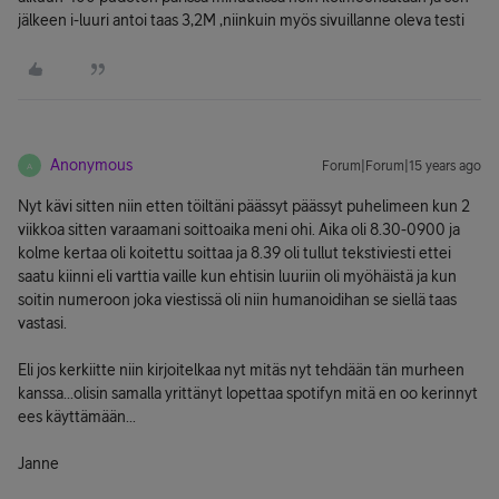
jälkeen i-luuri antoi taas 3,2M ,niinkuin myös sivuillanne oleva testi
Anonymous
Forum|Forum|15 years ago
A
Nyt kävi sitten niin etten töiltäni päässyt päässyt puhelimeen kun 2
viikkoa sitten varaamani soittoaika meni ohi. Aika oli 8.30-0900 ja
kolme kertaa oli koitettu soittaa ja 8.39 oli tullut tekstiviesti ettei
saatu kiinni eli varttia vaille kun ehtisin luuriin oli myöhäistä ja kun
soitin numeroon joka viestissä oli niin humanoidihan se siellä taas
vastasi.
Eli jos kerkiitte niin kirjoitelkaa nyt mitäs nyt tehdään tän murheen
kanssa...olisin samalla yrittänyt lopettaa spotifyn mitä en oo kerinnyt
ees käyttämään...
Janne