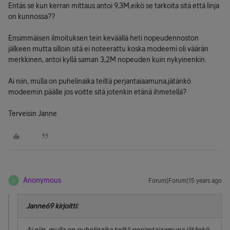
Entäs se kun kerran mittaus antoi 9,3M,eikö se tarkoita sitä että linja
on kunnossa??
Ensimmäisen ilmoituksen tein keväällä heti nopeudennoston
jälkeen mutta silloin sitä ei noteerattu koska modeemi oli väärän
merkkinen, antoi kyllä saman 3,2M nopeuden kuin nykyinenkin.
Ai niin, mulla on puhelinaika teiltä perjantaiaamuna,jätänkö
modeemin päälle jos voitte sitä jotenkin etänä ihmetellä?
Terveisin Janne
Anonymous
Forum|Forum|15 years ago
A
Janne69 kirjoitti:
Ai niin, mulla on puhelinaika teiltä perjantaiaamuna,jätänkö