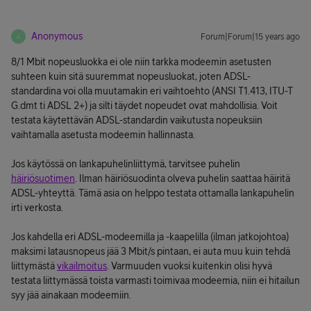
Anonymous
Forum|Forum|15 years ago
A
8/1 Mbit nopeusluokka ei ole niin tarkka modeemin asetusten
suhteen kuin sitä suuremmat nopeusluokat, joten ADSL-
standardina voi olla muutamakin eri vaihtoehto (ANSI T1.413, ITU-T
G.dmt ti ADSL 2+) ja silti täydet nopeudet ovat mahdollisia. Voit
testata käytettävän ADSL-standardin vaikutusta nopeuksiin
vaihtamalla asetusta modeemin hallinnasta.
Jos käytössä on lankapuhelinliittymä, tarvitsee puhelin
häiriösuotimen
. Ilman häiriösuodinta olveva puhelin saattaa häiritä
ADSL-yhteyttä. Tämä asia on helppo testata ottamalla lankapuhelin
irti verkosta.
Jos kahdella eri ADSL-modeemilla ja -kaapelilla (ilman jatkojohtoa)
maksimi latausnopeus jää 3 Mbit/s pintaan, ei auta muu kuin tehdä
liittymästä
vikailmoitus
. Varmuuden vuoksi kuitenkin olisi hyvä
testata liittymässä toista varmasti toimivaa modeemia, niin ei hitailun
syy jää ainakaan modeemiin.