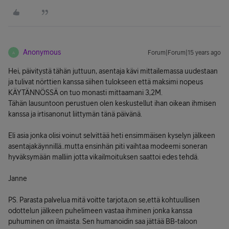
Anonymous
Forum|Forum|15 years ago
A
Hei, päivitystä tähän juttuun, asentaja kävi mittailemassa uudestaan
ja tulivat nörttien kanssa siihen tulokseen että maksimi nopeus
KÄYTÄNNÖSSÄ on tuo monasti mittaamani 3,2M.
Tähän lausuntoon perustuen olen keskustellut ihan oikean ihmisen
kanssa ja irtisanonut liittymän tänä päivänä.
Eli asia jonka olisi voinut selvittää heti ensimmäisen kyselyn jälkeen
asentajakäynnillä..mutta ensinhän piti vaihtaa modeemi soneran
hyväksymään malliin jotta vikailmoituksen saattoi edes tehdä.
Janne
PS. Parasta palvelua mitä voitte tarjota,on se,että kohtuullisen
odottelun jälkeen puhelimeen vastaa ihminen jonka kanssa
puhuminen on ilmaista. Sen humanoidin saa jättää BB-taloon