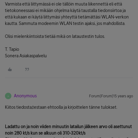
Varmista että liittymässä ei ole tällöin muuta liikennettä eli että
tietokoneessasi ei mikään ohjelma käytä taustalla tiedonsiirtoa ja
että kukaan ei käytä liittymäsi yhteyttä tietämättäsi WLAN-verkon
kautta. Sammuta modeemin WLAN testin ajaksi, jos mahdollista.
Olisi mielenkiintoista tietää mikä on lataustestin tulos.
T. Tapio
Sonera Asiakaspalvelu
Anonymous
Forum|Forum|15 years ago
A
Kiitos tiedosta,testaan ehtoolla ja kirjoittelen tänne tulokset.
Ladattu on ja noin viiden minuutin latailun jälkeen arvo oli asettunut
noin 280 kt/s kun se alkuun oli 310-320kt/s