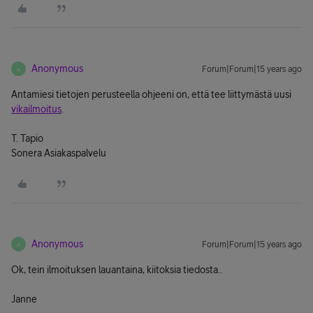
Anonymous
Forum|Forum|15 years ago
A
Antamiesi tietojen perusteella ohjeeni on, että tee liittymästä uusi
vikailmoitus
.
T. Tapio
Sonera Asiakaspalvelu
Anonymous
Forum|Forum|15 years ago
A
Ok, tein ilmoituksen lauantaina, kiitoksia tiedosta..
Janne