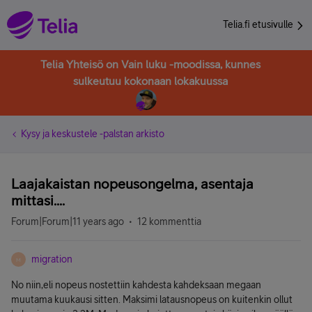
Telia.fi etusivulle
Telia Yhteisö on Vain luku -moodissa, kunnes
sulkeutuu kokonaan lokakuussa
Kysy ja keskustele -palstan arkisto
Laajakaistan nopeusongelma, asentaja
mittasi....
Forum|Forum|11 years ago
12 kommenttia
migration
M
No niin,eli nopeus nostettiin kahdesta kahdeksaan megaan
muutama kuukausi sitten. Maksimi latausnopeus on kuitenkin ollut