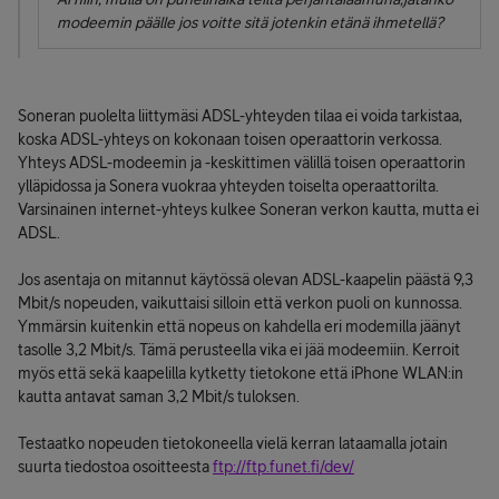
modeemin päälle jos voitte sitä jotenkin etänä ihmetellä?
Soneran puolelta liittymäsi ADSL-yhteyden tilaa ei voida tarkistaa,
koska ADSL-yhteys on kokonaan toisen operaattorin verkossa.
Yhteys ADSL-modeemin ja -keskittimen välillä toisen operaattorin
ylläpidossa ja Sonera vuokraa yhteyden toiselta operaattorilta.
Varsinainen internet-yhteys kulkee Soneran verkon kautta, mutta ei
ADSL.
Jos asentaja on mitannut käytössä olevan ADSL-kaapelin päästä 9,3
Mbit/s nopeuden, vaikuttaisi silloin että verkon puoli on kunnossa.
Ymmärsin kuitenkin että nopeus on kahdella eri modemilla jäänyt
tasolle 3,2 Mbit/s. Tämä perusteella vika ei jää modeemiin. Kerroit
myös että sekä kaapelilla kytketty tietokone että iPhone WLAN:in
kautta antavat saman 3,2 Mbit/s tuloksen.
Testaatko nopeuden tietokoneella vielä kerran lataamalla jotain
suurta tiedostoa osoitteesta
ftp://ftp.funet.fi/dev/