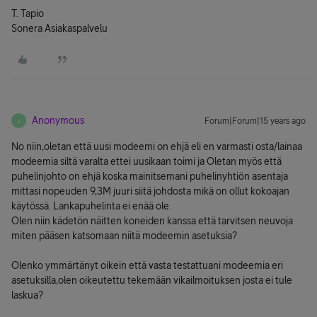
T. Tapio
Sonera Asiakaspalvelu
Anonymous
Forum|Forum|15 years ago
A
No niin,oletan että uusi modeemi on ehjä eli en varmasti osta/lainaa
modeemia siltä varalta ettei uusikaan toimi ja Oletan myös että
puhelinjohto on ehjä koska mainitsemani puhelinyhtiön asentaja
mittasi nopeuden 9,3M juuri siitä johdosta mikä on ollut kokoajan
käytössä. Lankapuhelinta ei enää ole.
Olen niin kädetön näitten koneiden kanssa että tarvitsen neuvoja
miten pääsen katsomaan niitä modeemin asetuksia?
Olenko ymmärtänyt oikein että vasta testattuani modeemia eri
asetuksilla,olen oikeutettu tekemään vikailmoituksen josta ei tule
laskua?