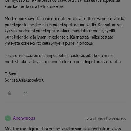
jos myös Iphone -laitteella oli saavutettu samoja latausnopeuksia
kuin kannettavalla tietokoneellasi.
Modeemin saavuttamaan nopeuteen voi vaikuttaa esimerkiksi pitkä
puhelinjohto modeemin ja puhelinpistorasian välillä. Kannattaa siis
kytkeä modeemi puhelinpistorasiaan mahdollisimman lyhyellä
puhelinjohdolla ja ilman jatkojohtoja. Kannattaa lisäksi testata
yhteyttä kokeeksi toisella lyhyellä puhelinjohdolla.
Jos asunnossasi on useampia puhelinpistorasioita, koita myös
mudostuuko yhteys nopeammin toisen puhelinpistorasian kautta.
T. Sami
Sonera Asiakaspalvelu
Anonymous
Forum|Forum|15 years ago
A
Moi, tuo asentaja mittasi em nopeuden samasta johdosta mikä on