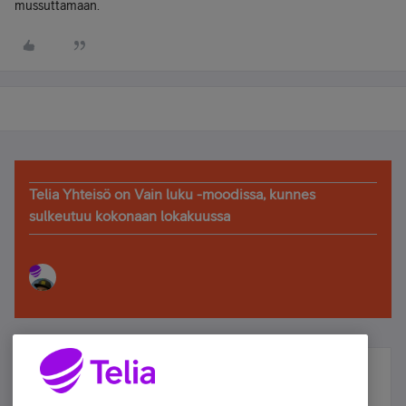
mussuttamaan.
Telia Yhteisö on Vain luku -moodissa, kunnes
sulkeutuu kokonaan lokakuussa
Älä jää paitsi – osallistu ja voita!