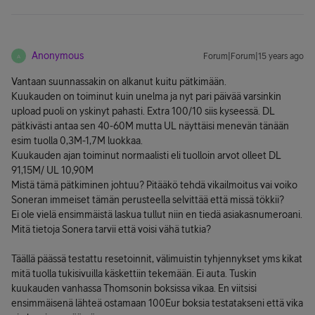
Anonymous
Forum|Forum|15 years ago
A
Vantaan suunnassakin on alkanut kuitu pätkimään.
Kuukauden on toiminut kuin unelma ja nyt pari päivää varsinkin
upload puoli on yskinyt pahasti. Extra 100/10 siis kyseessä. DL
pätkivästi antaa sen 40-60M mutta UL näyttäisi menevän tänään
esim tuolla 0,3M-1,7M luokkaa.
Kuukauden ajan toiminut normaalisti eli tuolloin arvot olleet DL
91,15M/ UL 10,90M
Mistä tämä pätkiminen johtuu? Pitääkö tehdä vikailmoitus vai voiko
Soneran immeiset tämän perusteella selvittää että missä tökkii?
Ei ole vielä ensimmäistä laskua tullut niin en tiedä asiakasnumeroani.
Mitä tietoja Sonera tarvii että voisi vähä tutkia?
Täällä päässä testattu resetoinnit, välimuistin tyhjennykset yms kikat
mitä tuolla tukisivuilla käskettiin tekemään. Ei auta. Tuskin
kuukauden vanhassa Thomsonin boksissa vikaa. En viitsisi
ensimmäisenä lähteä ostamaan 100Eur boksia testatakseni että vika