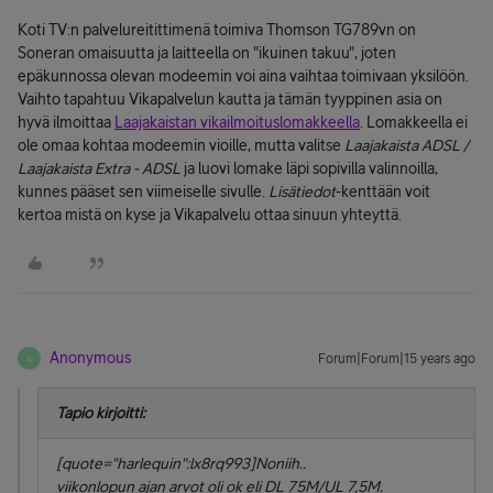
Koti TV:n palvelureitittimenä toimiva Thomson TG789vn on
Soneran omaisuutta ja laitteella on "ikuinen takuu", joten
epäkunnossa olevan modeemin voi aina vaihtaa toimivaan yksilöön.
Vaihto tapahtuu Vikapalvelun kautta ja tämän tyyppinen asia on
hyvä ilmoittaa
Laajakaistan vikailmoituslomakkeella
. Lomakkeella ei
ole omaa kohtaa modeemin vioille, mutta valitse
Laajakaista ADSL /
Laajakaista Extra - ADSL
ja luovi lomake läpi sopivilla valinnoilla,
kunnes pääset sen viimeiselle sivulle.
Lisätiedot
-kenttään voit
kertoa mistä on kyse ja Vikapalvelu ottaa sinuun yhteyttä.
Anonymous
Forum|Forum|15 years ago
A
Tapio kirjoitti:
[quote="harlequin":lx8rq993]Noniih..
viikonlopun ajan arvot oli ok eli DL 75M/UL 7,5M.