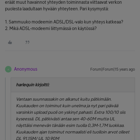
eräät muut havainnot yhteyden toiminnasta viittaavat verkon
puolesta laadultaan hyvään yhteyteen. Pari kysymystä:
1. Sammuuko modeemin ADSL/DSL-valo kun yhteys katkeaa?
2. Mikä ADSL-modeemi liittymässä on käytössä?
Anonymous
Forum|Forum|15 years ago
A
harlequin kirjoitti:
Vantaan suunnassakin on alkanut kuitu pätkimään.
Kuukauden on toiminut kuin unelma ja nyt pari päivää
varsinkin upload puoli on yskinyt pahasti. Extra 100/10 siis
kyseessä. DL pätkivästi antaa sen 40-60M mutta UL
näyttäisi menevän tänään esim tuolla 0,3M-1,7M luokkaa.
Kuukauden ajan toiminut normaalisti eli tuolloin arvot olleet
DL 91,15M/ UL 10,90M