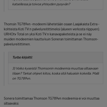
katsellessa ja toivoa yhteyden pysyvän?
Thomsin TG789vn -modeemi lähetetään osaan Laajakaista Extra -
kohteista Koti TV:n palvelureitittimeksi (alueen verkosta riippuen).
URHOtv Total on yksi Koti TV:n kanavapaketeista ja se ei näy
muiden modeemien kautta kuin Soneran toimittaman Thomson-
palvelureitittimen.
Turbo kirjoitti:
3) Voiko kyseistä Thomsonin modeemia muuttaa siltaavaan
tilaan? Tarkat ohjeet kiitos, koska sitä haluaisin kokeilla. Malli
on TG789vn.
Sonera toimittamaa Thomson TG789vn modeemia ei voi muuttaa
siltaavaksi.