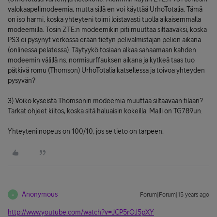
valokaapelimodeemia, mutta sillä en voi käyttää UrhoTotalia. Tämä
on iso harmi, koska yhteyteni toimi loistavasti tuolla aikaisemmalla
modeemilla. Tosin ZTE:n modeemikin piti muuttaa siltaavaksi, koska
PS3 ei pysynyt verkossa erään tietyn pelivalmistajan pelien aikana
(onlinessa pelatessa). Täytyykö tosiaan alkaa sahaamaan kahden
modeemin välillä ns. normisurffauksen aikana ja kytkeä taas tuo
pätkivä romu (Thomson) UrhoTotalia katsellessa ja toivoa yhteyden
pysyvän?
3) Voiko kyseistä Thomsonin modeemia muuttaa siltaavaan tilaan?
Tarkat ohjeet kiitos, koska sitä haluaisin kokeilla. Malli on TG789un.
Yhteyteni nopeus on 100/10, jos se tieto on tarpeen.
Anonymous
Forum|Forum|15 years ago
A
http://www.youtube.com/watch?v=JCP5rOJ5pXY