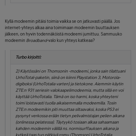
Kyllä modeemin pitäisi toimia vaikka se on jatkuvasti päällä. Jos
internet-yhteys alkaa aina toimimaan modeemin buuttauksen
jälkeen, on hyvin todennäköistä modeemi jumittuu. Sammuuko
modeemin
Broadband
-valo kun yhteys katkeaa?
Turbo kirjoitti:
2) Käytössäni on Thomsonin -modeemi, jonka sain tilattuani
UrhoTotal-paketin, siinä on kiinni Playstation 3, Motorola-
digiboksi (UrhoTotalia varten) ja tietokone. Aiemmin käytin
ZTE:n 931 seriesin valokaapelimodeemia, mutta sillä en voi
käyttää UrhoTotalia. Tämä on iso harmi, koska yhteyteni
toimi loistavasti tuolla aikaisemmalla modeemilla. Tosin
ZTE:n modeemikin piti muuttaa siltaavaksi, koska PS3 ei
pysynyt verkossa erään tietyn pelivalmistajan pelien aikana
(onlinessa pelatessa). Täytyykö tosiaan alkaa sahaamaan
kahden modeemin välillä ns. normisurffauksen aikana ja
kytkeä taas tuo pätkivä romu (Thomson) UrhoTotalia