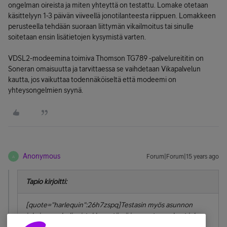
ongelman oireista ja miten yhteyttä on testattu. Lomake otetaan
käsittelyyn 1-3 päivän viiveellä jonotilanteesta riippuen. Lomakkeen
perusteella tehdään suoraan liittymän vikailmoitus tai sinulle
soitetaan ensin lisätietojen kysymistä varten.
VDSL2-modeemina toimiva Thomson TG789 -palvelureititin on
Soneran omaisuutta ja tarvittaessa se vaihdetaan Vikapalvelun
kautta, jos vaikuttaa todennäköiseltä että modeemi on
yhteysongelmien syynä.
Anonymous
Forum|Forum|15 years ago
A
Tapio kirjoitti:
[quote="harlequin":26h7zspq]Testasin myös asunnon
jokaisen puhelinpistokkeen tässä ja samat ongelmat joka
paikassa. Millaisia arvoja Sonera saa kun mittaa varsinkin