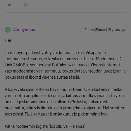
Anonymous
Forum|Forum|15 years ago
A
Hei
Täällä myös pätkinyt yhteys pidemmän aikaa. Vikapalvelu
luonnnollisesti sanoo, että vika on omissa laitteissa. Modeemina D-
Link 2640B ja sen perässä Buffalon wlan purkki. Yleensä internet
valo modeemista vain sammuu, joskus löytää yhteyden uudelleen ja
joskus taas ei (bootti yleensä auttaa tässä).
Vikapalvelu sanoi että on havainnut virheen. Olen kuitenkin melko
varma, että ongelma ei ole omissa laitteissani, sillä samanlaista vikaa
on ollut joskus aiemminkin ja silloin, (99e lasku) uhkauksista
huolimatta, jätin vikailmoituksen ja ongelma korjaantui. Nyt se sitten
taas palasi. Tällä kertaa sitä on jatkunut jo pidemmän aikaa.
Pätkä modeemin logista (jos olisi vaikka apua):