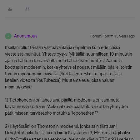
Anonymous
Forum|Forum|15 years ago
A
Itselläni ollut tänään vastaavanlaisia ongelmia kuin edellisissä
viesteissä mainitut. Yhteys pysyy "ylhäällä" suunnilleen 10 minuutin
ajan ja katkeaa taas arviolta noin kahdeksi minuutiksi. Aamulla
boottasin modeemin, koska yhteys ei noussut millään päälle, toistin
tämän myöhemmin päivällä. (Surffailen keskustelupalstoilla ja
latailen videoita YouTubessa). Muutama asia, joista haluan
mainita/kysyä:
1) Tietokoneeni on lähes aina päällä, modeemia en sammuta
käytännössä koskaan. Voiko jatkuva päälläolo vaikuttaa yhteyden
pätkimiseen, tarvitseeko motukka "lepohetken"?
2) Käytössäni on Thomsonin modeemi, jonka sain tilattuani
UrhoTotal-paketin, siinä on kiinni Playstation 3, Motorola-digiboksi
(UrhoTotalia varten) ja tietokone. Aiemmin käytin ZTE:n 931 seriesin