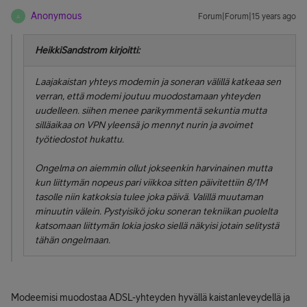
Anonymous
Forum|Forum|15 years ago
A
HeikkiSandstrom kirjoitti:
Laajakaistan yhteys modemin ja soneran välillä katkeaa sen
verran, että modemi joutuu muodostamaan yhteyden
uudelleen. siihen menee parikymmentä sekuntia mutta
silläaikaa on VPN yleensä jo mennyt nurin ja avoimet
työtiedostot hukattu.
Ongelma on aiemmin ollut jokseenkin harvinainen mutta
kun liittymän nopeus pari viikkoa sitten päivitettiin 8/1M
tasolle niin katkoksia tulee joka päivä. Valillä muutaman
minuutin välein. Pystyisikö joku soneran tekniikan puolelta
katsomaan liittymän lokia josko siellä näkyisi jotain selitystä
tähän ongelmaan.
Modeemisi muodostaa ADSL-yhteyden hyvällä kaistanleveydellä ja