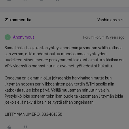
21 kommenttia
Vanhin ensin
Anonymous
Forum|Forum|15 years ago
A
Sama täällä. Laajakaistan yhteys modemin ja soneran välillä katkeaa
sen verran, että modemi joutuu muodostamaan yhteyden
uudelleen. siihen menee parikymmentä sekuntia mutta silläaikaa on
VPN yleensä jo mennyt nurin ja avoimet työtiedostot hukattu.
Ongelma on aiemmin ollut jokseenkin harvinainen mutta kun
liittymän nopeus pari viikkoa sitten päivitettiin 8/1M tasolle niin
katkoksia tulee joka päivä. Valillä muutaman minuutin välein.
Pystyisikö joku soneran tekniikan puolelta katsomaan liittymän lokia
josko siellä näkyisi jotain selitystä tähän ongelmaan.
LIITTYMÄNUMERO: 333-181358