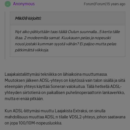
Anonymous
Forum|Forum|15 years ago
A
Miki08 kirjoitti:
Nyt alko pätkyttään taas täälä Oulun suunnalla...5 kerta tälle
iltaa. 2 modeemilla samat. Kuukauen pelas ja nopeuski
nousi jostaki kumman syystä vähän? Ei paljoo mutta pelas
pätkimättä viikkoja.
Laajakaistaliittymäsi tekniikka on lähiaikoina muuttumassa.
Muutoksen jälkeen ADSL-yhteys on käytössä vain talon sisällä ja siitä
eteenpäin yhteys käyttää Soneran valokuitua. Tällä hetkellä ADSL-
yhteyden siirtotienä on paikallisen puhelinoperaattorin lankaverkko,
mutta ei enää pitkään.
Kun ADSL-liittymäsi muuttu Laajakista Extraksi, on sinulla
mahdollisuus muuttaa ADSL:n tilalle VDSL2-yhteys, johon saatavana
on jopa 100/10M-nopeusluokka.