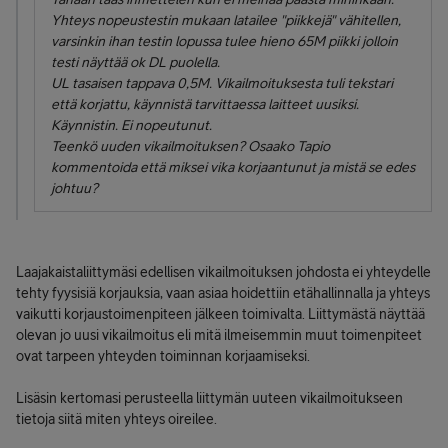
Yhteys nopeustestin mukaan latailee "piikkejä" vähitellen,
varsinkin ihan testin lopussa tulee hieno 65M piikki jolloin
testi näyttää ok DL puolella.
UL tasaisen tappava 0,5M. Vikailmoituksesta tuli tekstari
että korjattu, käynnistä tarvittaessa laitteet uusiksi.
Käynnistin. Ei nopeutunut.
Teenkö uuden vikailmoituksen? Osaako Tapio
kommentoida että miksei vika korjaantunut ja mistä se edes
johtuu?
Laajakaistaliittymäsi edellisen vikailmoituksen johdosta ei yhteydelle
tehty fyysisiä korjauksia, vaan asiaa hoidettiin etähallinnalla ja yhteys
vaikutti korjaustoimenpiteen jälkeen toimivalta. Liittymästä näyttää
olevan jo uusi vikailmoitus eli mitä ilmeisemmin muut toimenpiteet
ovat tarpeen yhteyden toiminnan korjaamiseksi.
Lisäsin kertomasi perusteella liittymän uuteen vikailmoitukseen
tietoja siitä miten yhteys oireilee.