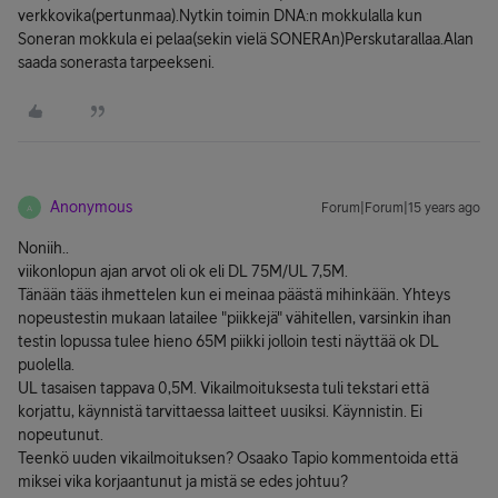
verkkovika(pertunmaa).Nytkin toimin DNA:n mokkulalla kun
Soneran mokkula ei pelaa(sekin vielä SONERAn)Perskutarallaa.Alan
saada sonerasta tarpeekseni.
Anonymous
Forum|Forum|15 years ago
A
Noniih..
viikonlopun ajan arvot oli ok eli DL 75M/UL 7,5M.
Tänään tääs ihmettelen kun ei meinaa päästä mihinkään. Yhteys
nopeustestin mukaan latailee "piikkejä" vähitellen, varsinkin ihan
testin lopussa tulee hieno 65M piikki jolloin testi näyttää ok DL
puolella.
UL tasaisen tappava 0,5M. Vikailmoituksesta tuli tekstari että
korjattu, käynnistä tarvittaessa laitteet uusiksi. Käynnistin. Ei
nopeutunut.
Teenkö uuden vikailmoituksen? Osaako Tapio kommentoida että
miksei vika korjaantunut ja mistä se edes johtuu?