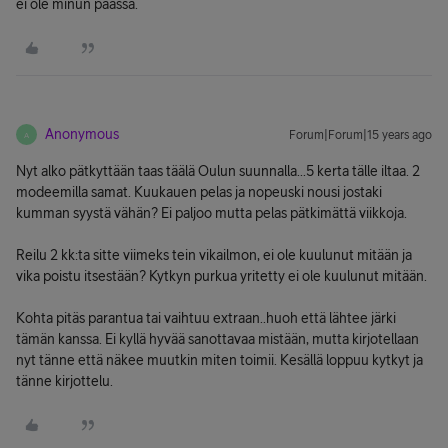
ei ole minun päässä.
Anonymous
Forum|Forum|15 years ago
A
Nyt alko pätkyttään taas täälä Oulun suunnalla...5 kerta tälle iltaa. 2
modeemilla samat. Kuukauen pelas ja nopeuski nousi jostaki
kumman syystä vähän? Ei paljoo mutta pelas pätkimättä viikkoja.
Reilu 2 kk:ta sitte viimeks tein vikailmon, ei ole kuulunut mitään ja
vika poistu itsestään? Kytkyn purkua yritetty ei ole kuulunut mitään.
Kohta pitäs parantua tai vaihtuu extraan..huoh että lähtee järki
tämän kanssa. Ei kyllä hyvää sanottavaa mistään, mutta kirjotellaan
nyt tänne että näkee muutkin miten toimii. Kesällä loppuu kytkyt ja
tänne kirjottelu.