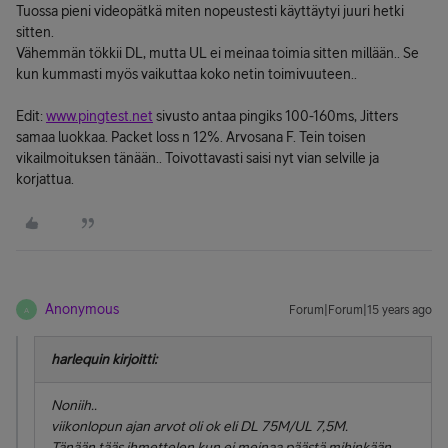
Tuossa pieni videopätkä miten nopeustesti käyttäytyi juuri hetki
sitten.
Vähemmän tökkii DL, mutta UL ei meinaa toimia sitten millään.. Se
kun kummasti myös vaikuttaa koko netin toimivuuteen..
Edit:
www.pingtest.net
sivusto antaa pingiks 100-160ms, Jitters
samaa luokkaa. Packet loss n 12%. Arvosana F. Tein toisen
vikailmoituksen tänään.. Toivottavasti saisi nyt vian selville ja
korjattua.
Anonymous
Forum|Forum|15 years ago
A
harlequin kirjoitti:
Noniih..
viikonlopun ajan arvot oli ok eli DL 75M/UL 7,5M.
Tänään tääs ihmettelen kun ei meinaa päästä mihinkään.