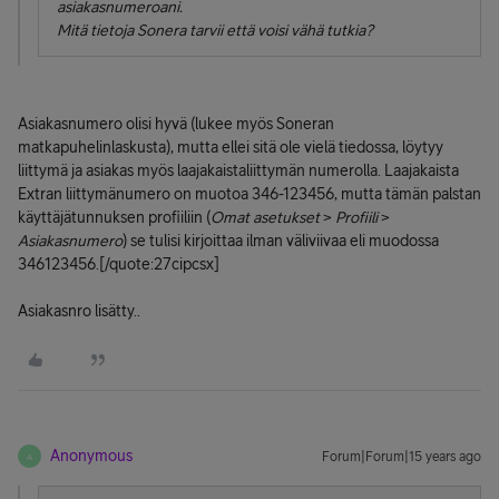
asiakasnumeroani.
Mitä tietoja Sonera tarvii että voisi vähä tutkia?
Asiakasnumero olisi hyvä (lukee myös Soneran
matkapuhelinlaskusta), mutta ellei sitä ole vielä tiedossa, löytyy
liittymä ja asiakas myös laajakaistaliittymän numerolla. Laajakaista
Extran liittymänumero on muotoa 346-123456, mutta tämän palstan
käyttäjätunnuksen profiiliin (
Omat asetukset
>
Profiili
>
Asiakasnumero
) se tulisi kirjoittaa ilman väliviivaa eli muodossa
346123456.[/quote:27cipcsx]
Asiakasnro lisätty..
Anonymous
Forum|Forum|15 years ago
A