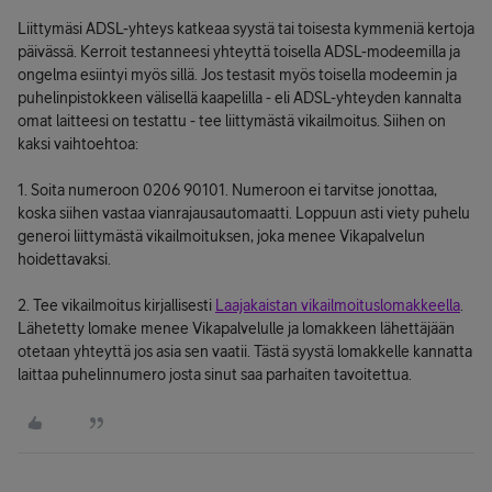
Liittymäsi ADSL-yhteys katkeaa syystä tai toisesta kymmeniä kertoja
päivässä. Kerroit testanneesi yhteyttä toisella ADSL-modeemilla ja
ongelma esiintyi myös sillä. Jos testasit myös toisella modeemin ja
puhelinpistokkeen välisellä kaapelilla - eli ADSL-yhteyden kannalta
omat laitteesi on testattu - tee liittymästä vikailmoitus. Siihen on
kaksi vaihtoehtoa:
1. Soita numeroon 0206 90101. Numeroon ei tarvitse jonottaa,
koska siihen vastaa vianrajausautomaatti. Loppuun asti viety puhelu
generoi liittymästä vikailmoituksen, joka menee Vikapalvelun
hoidettavaksi.
2. Tee vikailmoitus kirjallisesti
Laajakaistan vikailmoituslomakkeella
.
Lähetetty lomake menee Vikapalvelulle ja lomakkeen lähettäjään
otetaan yhteyttä jos asia sen vaatii. Tästä syystä lomakkelle kannatta
laittaa puhelinnumero josta sinut saa parhaiten tavoitettua.