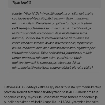
Tapio kirjoitti:
[quote="Ajsarja":3a1njw6x]Eli ongelma on ollut nyt useita
kuukausia ja yhteys siis pätkii pahimmillaan muutaman
minuutin välein. Parhaillaan on joitain tunteja ok ja sitten
pätkäisee(modeemista sammuu internet + adsl valot, ja
testattu kahdella eri modeemilla ja molemmilla sama
homma). Vika ei 100% varmuudella ole tietokoneessa,
koska ilmenee samaan aikaan pöytäkoneella, läppärillä ja
ps3:lla. Modeeminkin olen omasta mielestäni rajannut pois
vikavaihtoehdoista. Talon sisäisäisistä johdoista ei mitään
tietoa, mutta on toiminut esim. vuosi sitten täysin
moitteettomasti, ja samasta pistokkeesta. Alkaa
minunmielestä vaikuttaan soneranpäässä olevalta vialta?
Liittymäsi ADSL-yhteys katkeaa syystä tai toisesta kymmeniä kertoja
päivässä. Kerroit testanneesi yhteyttä toisella ADSL-modeemilla ja
ongelma esiintyi myös sillä. Jos testasit myös toisella modeemin ja
puhelinpistokkeen välisellä kaapelilla - eli ADSL-yhteyden kannalta