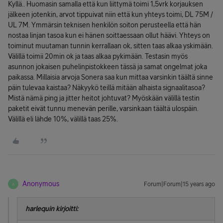
Kyllä.. Huomasin samalla että kun liittymä toimi 1,5vrk korjauksen
jälkeen jotenkin, arvot tippuivat niin että kun yhteys toimi, DL 75M /
UL 7M. Ymmärsin teknisen henkilön soiton perusteella että hän
nostaa linjan tasoa kun ei hänen soittaessaan ollut häävi. Yhteys on
toiminut muutaman tunnin kerrallaan ok, sitten taas alkaa yskimään.
Välillä toimii 20min ok ja taas alkaa pykimään. Testasin myös
asunnon jokaisen puhelinpistokkeen tässä ja samat ongelmat joka
paikassa. Millaisia arvoja Sonera saa kun mittaa varsinkin täältä sinne
päin tulevaa kaistaa? Näkyykö teillä mitään alhaista signaalitasoa?
Mistä nämä ping ja jitter heitot johtuvat? Myöskään välillä testin
paketit eivät tunnu menevän perille, varsinkaan täältä ulospäin.
Välillä eli lähde 10%, välillä taas 25%.
Anonymous
Forum|Forum|15 years ago
A
harlequin kirjoitti: