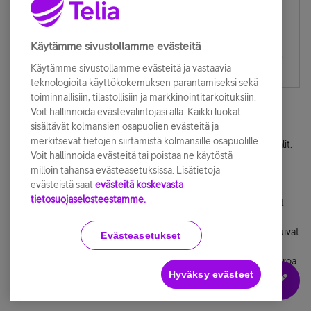
täältä sinne päin tulevaa kaistaa? Näkyykö teillä mitään
alhaista signaalitasoa? Mistä nämä ping ja jitter heitot
johtuvat? Myöskään välillä testin paketit eivät tunnu
Käytämme sivustollamme evästeitä
menevän perille, varsinkaan täältä ulospäin. Välillä eli lähde
Käytämme sivustollamme evästeitä ja vastaavia
10%, välillä taas 25%.
teknologioita käyttökokemuksen parantamiseksi sekä
toiminnallisiin, tilastollisiin ja markkinointitarkoituksiin.
Voit hallinnoida evästevalintojasi alla. Kaikki luokat
sisältävät kolmansien osapuolien evästeitä ja
VDSL2-modeemin ja DSL-keskittimen välisen yhteyden
merkitsevät tietojen siirtämistä kolmansille osapuolille.
kaistanleveys on luokkaa 80/8 Mbit/s. SNR ja vaimennus normaalit.
Voit hallinnoida evästeitä tai poistaa ne käytöstä
milloin tahansa evästeasetuksissa. Lisätietoja
[/quote:26h7zspq]
evästeistä saat
evästeitä koskevasta
tietosuojaselosteestamme.
Joo, tältä näyttää testit tällä hetkellä.. muutaman päivän toiminut
ihan kiitettävästi näillä nopeuksilla.
Mitä muuten teitte että nämä alkuperäiset arvot 91M / 11M tippuivat
Evästeasetukset
80/8? Ei sillä niin väliä sinänsä mutta kuhan olen utelias.
Aion hankkia ainakin tuon Telewellin purkin ja testata onko sillä eroa
Hyväksy evästeet
mihinkään.
Hienoa kuitenkin että nyt toimii. :)