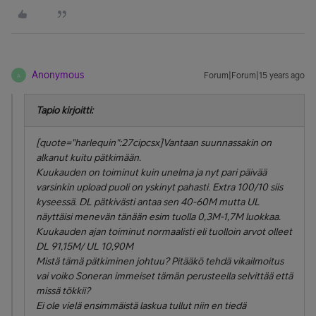
Anonymous
Forum|Forum|15 years ago
A
Tapio kirjoitti:
[quote="harlequin":27cipcsx]Vantaan suunnassakin on
alkanut kuitu pätkimään.
Kuukauden on toiminut kuin unelma ja nyt pari päivää
varsinkin upload puoli on yskinyt pahasti. Extra 100/10 siis
kyseessä. DL pätkivästi antaa sen 40-60M mutta UL
näyttäisi menevän tänään esim tuolla 0,3M-1,7M luokkaa.
Kuukauden ajan toiminut normaalisti eli tuolloin arvot olleet
DL 91,15M/ UL 10,90M
Mistä tämä pätkiminen johtuu? Pitääkö tehdä vikailmoitus
vai voiko Soneran immeiset tämän perusteella selvittää että
missä tökkii?
Ei ole vielä ensimmäistä laskua tullut niin en tiedä