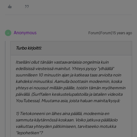
Anonymous
Forum|Forum|15 years ago
A
Turbo kirjoitti:
Itselläni ollut tänään vastaavanlaisia ongelmia kuin
edellisissä viesteissä mainitut. Yhteys pysyy "ylhäällä"
suunnilleen 10 minuutin ajan ja katkeaa taas arviolta noin
kahdeksi minuutiksi. Aamulla boottasin modeemin, koska
yhteys ei noussut millään päälle, toistin tämän myöhemmin
päivällä. (Surffailen keskustelupalstoilla ja latailen videoita
YouTubessa). Muutama asia, joista haluan mainita/kysyä:
1) Tietokoneeni on lähes aina päällä, modeemia en
sammuta käytännössä koskaan. Voiko jatkuva päälläolo
vaikuttaa yhteyden pätkimiseen, tarvitseeko motukka
"lepohetken"?