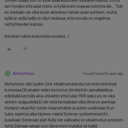
tuntien sisällä, kun on kyse asiakassuhteen katkaisemisesta, mutta
sen hyväksi että asiat toimii, ei kyllä kovin nopeaa toiminta ole.... Toki
en itsekään ole ollut kovin aktiviinen tämän asian suhteen, mutta
kyllä se siellä teillä on ollut tiedossa, että minulla on ongelmia
nettiyhteyden kanssa...
Kiitokset näistä kuluneista vuosista. :)
Anonymous
Forum|Forum|15 years ago
A
Nettyhteys ollut poikki 2vrk vikailmoituksesta tuli viesti että linjat
kunnossa.Oli ainakin viides kerta kun ilmoitettiin samallalailla ja
edellisillä kerroilla aina uhkailtiin että tulee 90€ lasku jos on vika
seinien sisäpuolella.Ei ole vielä kertaakaan ollut.Aina on asentaja
löytänyt vikaa.Nyt ootan maanantaihin ja soitan uudestaan.Kun
tulee sopimús aika täyteen näistä Soneran systeemeissä.En
kusekaan Soneraan päin.Kyllä niin vaikeaksi on vikailmoitus systeemi
tehty.Samaan aikaan kun tämä meni mykäksi oli täällä