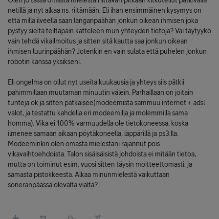
Olen jo tässä omasta mielestä riittävän pitkään kitkutellut pätkivällä
netillä ja nyt alkaa ns. riitämään. Eli ihan ensimmäinen kysymys on
että millä ilveellä saan langanpäähän jonkun oikean ihmisen joka
pystyy sieltä teiltäpäin katteleen mun yhteyden tietoja? Vai täytyykö
vain tehdä vikailmoitus ja sitten sitä kautta saa jonkun oikean
ihmisen luurinpäähän? Jotenkin en vain sulata että puhelen jonkun
robotin kanssa yksikseni.
Eli ongelma on ollut nyt useita kuukausia ja yhteys siis pätkii
pahimmillaan muutaman minuutin välein. Parhaillaan on joitain
tunteja ok ja sitten pätkäisee(modeemista sammuu internet + adsl
valot, ja testattu kahdella eri modeemilla ja molemmilla sama
homma). Vika ei 100% varmuudella ole tietokoneessa, koska
ilmenee samaan aikaan pöytäkoneella, läppärillä ja ps3:lla.
Modeeminkin olen omasta mielestäni rajannut pois
vikavaihtoehdoista. Talon sisäisäisistä johdoista ei mitään tietoa,
mutta on toiminut esim. vuosi sitten täysin moitteettomasti, ja
samasta pistokkeesta. Alkaa minunmielestä vaikuttaan
soneranpäässä olevalta vialta?