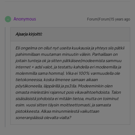
Anonymous
Forum|Forum|15 years ago
A
Ajsarja kirjoitti:
Eli ongelma on ollut nyt useita kuukausia ja yhteys siis pätkii
pahimmillaan muutaman minuutin välein. Parhaillaan on
joitain tunteja ok ja sitten pätkäisee(modeemista sammuu
internet + adsl valot, ja testattu kahdella eri modeemilla ja
molemmilla sama homma). Vika ei 100% varmuudella ole
tietokoneessa, koska ilmenee samaan aikaan
pöytäkoneella, läppärillä ja ps3:lla. Modeeminkin olen
omasta mielestäni rajannut pois vikavaihtoehdoista. Talon
sisäisäisistä johdoista ei mitään tietoa, mutta on toiminut
esim. vuosi sitten täysin moitteettomasti, ja samasta
pistokkeesta. Alkaa minunmielestä vaikuttaan
soneranpäässä olevalta vialta?