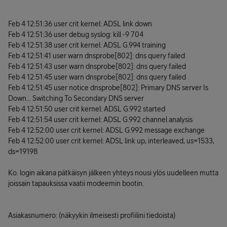
Feb 4 12:51:36 user crit kernel: ADSL link down
Feb 4 12:51:36 user debug syslog: kill -9 704
Feb 4 12:51:38 user crit kernel: ADSL G.994 training
Feb 4 12:51:41 user warn dnsprobe[802]: dns query failed
Feb 4 12:51:43 user warn dnsprobe[802]: dns query failed
Feb 4 12:51:45 user warn dnsprobe[802]: dns query failed
Feb 4 12:51:45 user notice dnsprobe[802]: Primary DNS server Is
Down... Switching To Secondary DNS server
Feb 4 12:51:50 user crit kernel: ADSL G.992 started
Feb 4 12:51:54 user crit kernel: ADSL G.992 channel analysis
Feb 4 12:52:00 user crit kernel: ADSL G.992 message exchange
Feb 4 12:52:00 user crit kernel: ADSL link up, interleaved, us=1533,
ds=19198
Ko. login aikana pätkäisyn jälkeen yhteys nousi ylös uudelleen mutta
joissain tapauksissa vaatii modeemin bootin.
Asiakasnumero: (näkyykin ilmeisesti profiilini tiedoista)