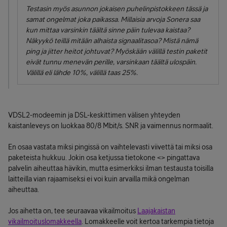
Testasin myös asunnon jokaisen puhelinpistokkeen tässä ja
samat ongelmat joka paikassa. Millaisia arvoja Sonera saa
kun mittaa varsinkin täältä sinne päin tulevaa kaistaa?
Näkyykö teillä mitään alhaista signaalitasoa? Mistä nämä
ping ja jitter heitot johtuvat? Myöskään välillä testin paketit
eivät tunnu menevän perille, varsinkaan täältä ulospäin.
Välillä eli lähde 10%, välillä taas 25%.
VDSL2-modeemin ja DSL-keskittimen välisen yhteyden
kaistanleveys on luokkaa 80/8 Mbit/s. SNR ja vaimennus normaalit.
En osaa vastata miksi pingissä on vaihtelevasti viivettä tai miksi osa
paketeista hukkuu. Jokin osa ketjussa tietokone <> pingattava
palvelin aiheuttaa hävikin, mutta esimerkiksi ilman testausta toisilla
laitteilla vian rajaamiseksi ei voi kuin arvailla mikä ongelman
aiheuttaa.
Jos aihetta on, tee seuraavaa vikailmoitus
Laajakaistan
vikailmoituslomakkeella
. Lomakkeelle voit kertoa tarkempia tietoja