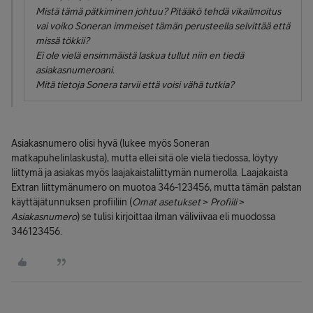
Mistä tämä pätkiminen johtuu? Pitääkö tehdä vikailmoitus
vai voiko Soneran immeiset tämän perusteella selvittää että
missä tökkii?
Ei ole vielä ensimmäistä laskua tullut niin en tiedä
asiakasnumeroani.
Mitä tietoja Sonera tarvii että voisi vähä tutkia?
Asiakasnumero olisi hyvä (lukee myös Soneran
matkapuhelinlaskusta), mutta ellei sitä ole vielä tiedossa, löytyy
liittymä ja asiakas myös laajakaistaliittymän numerolla. Laajakaista
Extran liittymänumero on muotoa 346-123456, mutta tämän palstan
käyttäjätunnuksen profiiliin (
Omat asetukset
>
Profiili
>
Asiakasnumero
) se tulisi kirjoittaa ilman väliviivaa eli muodossa
346123456.