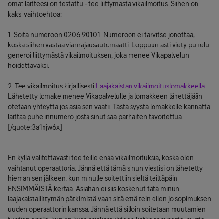
omat laitteesi on testattu - tee liittymästä vikailmoitus. Siihen on
kaksi vaihtoehtoa:
1. Soita numeroon 0206 90101. Numeroon ei tarvitse jonottaa,
koska siihen vastaa vianrajausautomaatti. Loppuun asti viety puhelu
generoi liittymästä vikailmoituksen, joka menee Vikapalvelun
hoidettavaksi.
2. Tee vikailmoitus kirjallisesti
Laajakaistan vikailmoituslomakkeella
.
Lähetetty lomake menee Vikapalvelulle ja lomakkeen lähettäjään
otetaan yhteyttä jos asia sen vaatii. Tästä syystä lomakkelle kannatta
laittaa puhelinnumero josta sinut saa parhaiten tavoitettua.
[/quote:3a1njw6x]
En kyllä valitettavasti tee teille enää vikailmoituksia, koska olen
vaihtanut operaattoria. Jännä että tämä sinun viestisi on lähetetty
hieman sen jälkeen, kun minulle soitettiin sieltä teiltäpäin
ENSIMMÄISTÄ kertaa. Asiahan ei siis koskenut tätä minun
laajakaistaliittymän pätkimistä vaan sitä että tein eilen jo sopimuksen
uuden operaattorin kanssa. Jännä että silloin soitetaan muutamien