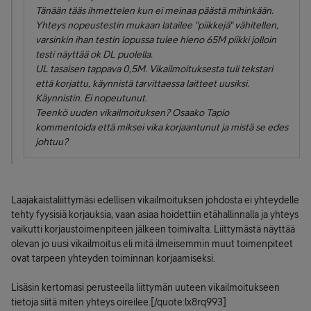
Tänään tääs ihmettelen kun ei meinaa päästä mihinkään.
Yhteys nopeustestin mukaan latailee "piikkejä" vähitellen,
varsinkin ihan testin lopussa tulee hieno 65M piikki jolloin
testi näyttää ok DL puolella.
UL tasaisen tappava 0,5M. Vikailmoituksesta tuli tekstari
että korjattu, käynnistä tarvittaessa laitteet uusiksi.
Käynnistin. Ei nopeutunut.
Teenkö uuden vikailmoituksen? Osaako Tapio
kommentoida että miksei vika korjaantunut ja mistä se edes
johtuu?
Laajakaistaliittymäsi edellisen vikailmoituksen johdosta ei yhteydelle
tehty fyysisiä korjauksia, vaan asiaa hoidettiin etähallinnalla ja yhteys
vaikutti korjaustoimenpiteen jälkeen toimivalta. Liittymästä näyttää
olevan jo uusi vikailmoitus eli mitä ilmeisemmin muut toimenpiteet
ovat tarpeen yhteyden toiminnan korjaamiseksi.
Lisäsin kertomasi perusteella liittymän uuteen vikailmoitukseen
tietoja siitä miten yhteys oireilee.[/quote:lx8rq993]