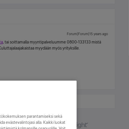
Forum|Forum|15 years ago
ta
, tai soittamalla myyntipalveluumme 0800-133133 mistä
uluttajalaajakaistaa myydään myös yrityksille.
yttökokemuksen parantamiseksi sekä
oida evästevalintojasi alla. Kaikki luokat
irtämistä kolmansille osapuolille. Voit