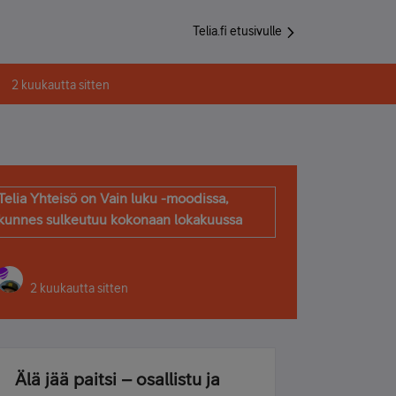
Telia.fi etusivulle
2 kuukautta sitten
Telia Yhteisö on Vain luku -moodissa,
kunnes sulkeutuu kokonaan lokakuussa
2 kuukautta sitten
Älä jää paitsi – osallistu ja