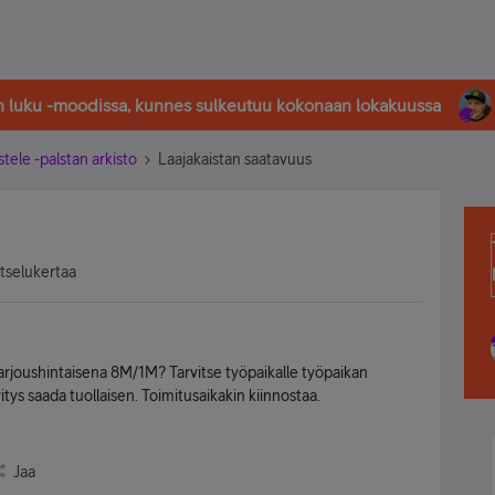
in luku -moodissa, kunnes sulkeutuu kokonaan lokakuussa
stele -palstan arkisto
Laajakaistan saatavuus
tselukertaa
tarjoushintaisena 8M/1M? Tarvitse työpaikalle työpaikan
tys saada tuollaisen. Toimitusaikakin kiinnostaa.
Jaa