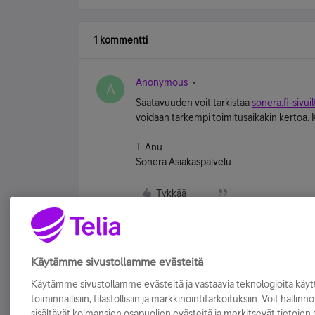
1 kommentti
Anonymous
A
Saatavuuden voit tarkistaa
sonera.fi-sivuil
voidaan tarkempi toimitusaikakin kertoa. K
T. Anu
Sonera Asiakaspalvelu
Tykkää
Käytämme sivustollamme evästeitä
Käytämme sivustollamme evästeitä ja vastaavia teknologioita kä
toiminnallisiin, tilastollisiin ja markkinointitarkoituksiin. Voit hallinn
sisältävät kolmansien osapuolien evästeitä ja merkitsevät tietojen si