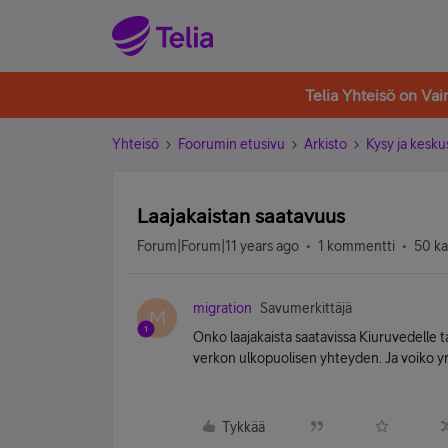
Telia Yhteisö on Va
Yhteisö
Foorumin etusivu
Arkisto
Kysy ja kesku
Laajakaistan saatavuus
Forum|Forum|11 years ago
1 kommentti
50 ka
migration
Savumerkittäjä
M
Onko laajakaista saatavissa Kiuruvedelle 
verkon ulkopuolisen yhteyden. Ja voiko yri
Tykkää