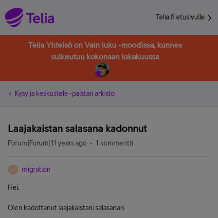
Telia.fi etusivulle
Telia Yhteisö on Vain luku -moodissa, kunnes
sulkeutuu kokonaan lokakuussa
Kysy ja keskustele -palstan arkisto
Laajakaistan salasana kadonnut
Forum|Forum|11 years ago
1 kommentti
migration
M
Hei,
Olen kadottanut laajakaistani salasanan.