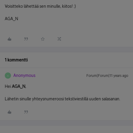
Voisitteko lähettää sen minulle, kiitos! :)
AGA_N
1 kommentti
Anonymous
Forum|Forum|11 years ago
A
Hei
AGA_N
,
Lähetin sinulle yhteysnumeroosi tekstiviestillä uuden salasanan.