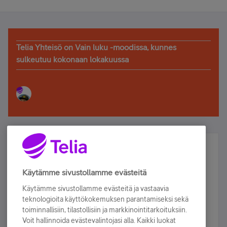
Telia Yhteisö on Vain luku -moodissa, kunnes
sulkeutuu kokonaan lokakuussa
Älä jää paitsi – osallistu ja voita!
Tilaa Telian uutiskirje ja olet mukana arvonnassa.
Käytämme sivustollamme evästeitä
Samalla saat parhaat asiakasedut suoraan
Käytämme sivustollamme evästeitä ja vastaavia
sähköpostiisi.
teknologioita käyttökokemuksen parantamiseksi sekä
toiminnallisiin, tilastollisiin ja markkinointitarkoituksiin.
Voit hallinnoida evästevalintojasi alla. Kaikki luokat
Tilaa nyt