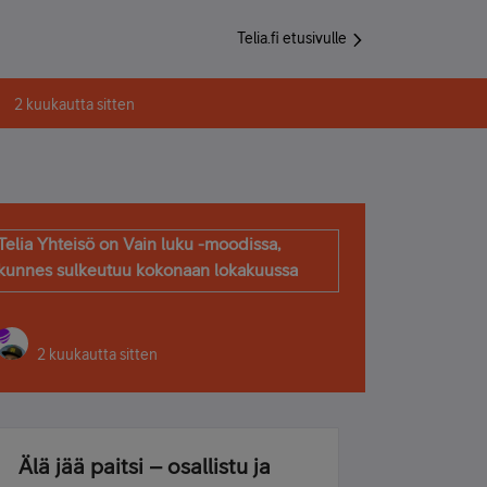
Telia.fi etusivulle
2 kuukautta sitten
Telia Yhteisö on Vain luku -moodissa,
kunnes sulkeutuu kokonaan lokakuussa
2 kuukautta sitten
Älä jää paitsi – osallistu ja