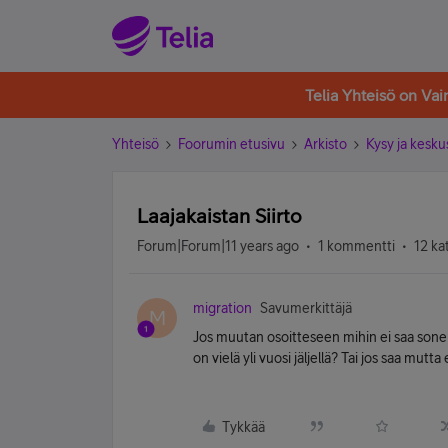
Telia Yhteisö on Va
Yhteisö
Foorumin etusivu
Arkisto
Kysy ja kesku
Laajakaistan Siirto
Forum|Forum|11 years ago
1 kommentti
12 ka
migration
Savumerkittäjä
M
Jos muutan osoitteseen mihin ei saa soner
on vielä yli vuosi jäljellä? Tai jos saa mut
Tykkää