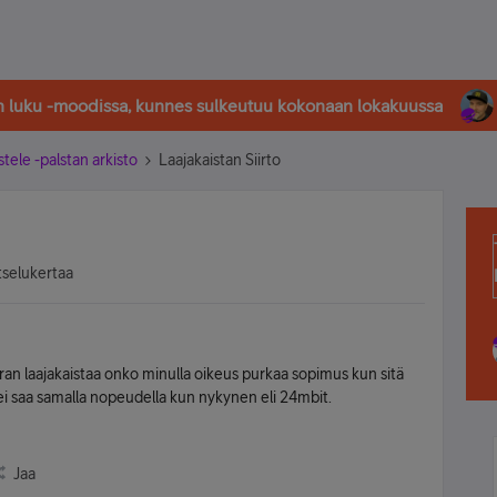
in luku -moodissa, kunnes sulkeutuu kokonaan lokakuussa
stele -palstan arkisto
Laajakaistan Siirto
tselukertaa
an laajakaistaa onko minulla oikeus purkaa sopimus kun sitä
ta ei saa samalla nopeudella kun nykynen eli 24mbit.
Jaa