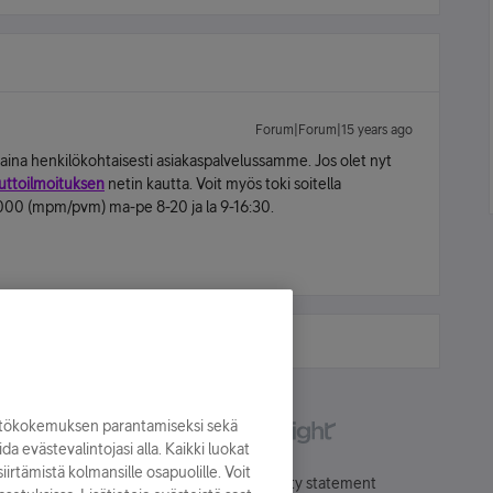
Forum|Forum|15 years ago
aina henkilökohtaisesti asiakaspalvelussamme. Jos olet nyt
ttoilmoituksen
netin kautta. Voit myös toki soitella
0 (mpm/pvm) ma-pe 8-20 ja la 9-16:30.
yttökokemuksen parantamiseksi sekä
oida evästevalintojasi alla. Kaikki luokat
irtämistä kolmansille osapuolille. Voit
Käyttöehdot
Accessibility statement