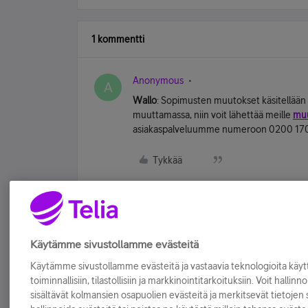
1 kommentti
Anonymous
A
Wallo
: Sopimusten muutokset käsitellään 
muuttamassa, niin voit lähettää meille
muu
asiakaspalveluumme numeroon 0200 1700
Tykkää
Käytämme sivustollamme evästeitä
Käytämme sivustollamme evästeitä ja vastaavia teknologioita kä
toiminnallisiin, tilastollisiin ja markkinointitarkoituksiin. Voit hallinn
sisältävät kolmansien osapuolien evästeitä ja merkitsevät tietojen si