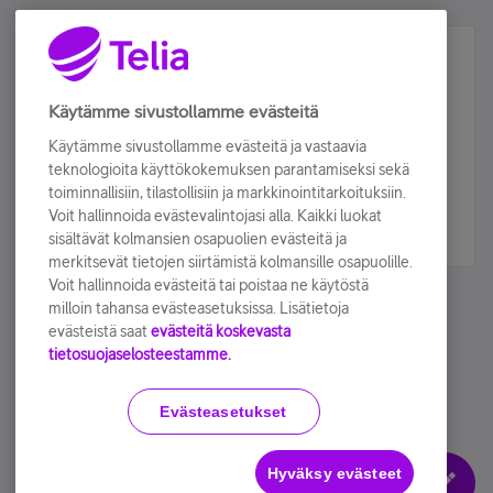
Älä jää paitsi – osallistu ja voita!
Tilaa Telian uutiskirje ja olet mukana arvonnassa.
Käytämme sivustollamme evästeitä
Samalla saat parhaat asiakasedut suoraan
Käytämme sivustollamme evästeitä ja vastaavia
sähköpostiisi.
teknologioita käyttökokemuksen parantamiseksi sekä
toiminnallisiin, tilastollisiin ja markkinointitarkoituksiin.
Voit hallinnoida evästevalintojasi alla. Kaikki luokat
Tilaa nyt
sisältävät kolmansien osapuolien evästeitä ja
merkitsevät tietojen siirtämistä kolmansille osapuolille.
Voit hallinnoida evästeitä tai poistaa ne käytöstä
milloin tahansa evästeasetuksissa. Lisätietoja
evästeistä saat
evästeitä koskevasta
tietosuojaselosteestamme.
Käyttöehdot
Accessibility statement
Evästeasetukset
Hyväksy evästeet
Evästeasetukset