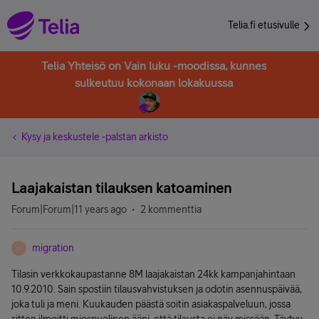
Telia.fi etusivulle
Telia Yhteisö on Vain luku -moodissa, kunnes
sulkeutuu kokonaan lokakuussa
Kysy ja keskustele -palstan arkisto
Laajakaistan tilauksen katoaminen
Forum|Forum|11 years ago
2 kommenttia
migration
M
Tilasin verkkokaupastanne 8M laajakaistan 24kk kampanjahintaan
10.9.2010. Sain spostiin tilausvahvistuksen ja odotin asennuspäivää,
joka tuli ja meni. Kuukauden päästä soitin asiakaspalveluun, jossa