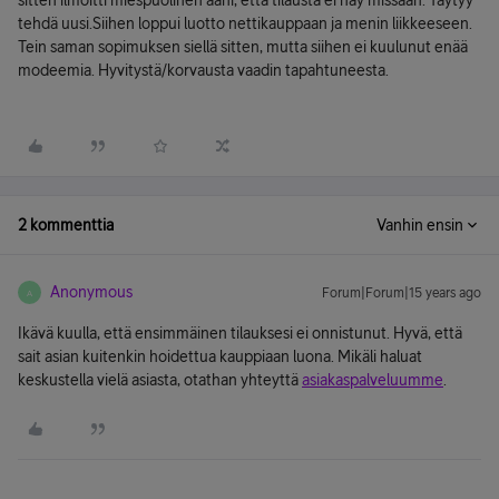
sitten ilmoitti miespuolinen ääni, että tilausta ei näy missään. Täytyy
tehdä uusi.Siihen loppui luotto nettikauppaan ja menin liikkeeseen.
Tein saman sopimuksen siellä sitten, mutta siihen ei kuulunut enää
modeemia. Hyvitystä/korvausta vaadin tapahtuneesta.
2 kommenttia
Vanhin ensin
Anonymous
Forum|Forum|15 years ago
A
Ikävä kuulla, että ensimmäinen tilauksesi ei onnistunut. Hyvä, että
sait asian kuitenkin hoidettua kauppiaan luona. Mikäli haluat
keskustella vielä asiasta, otathan yhteyttä
asiakaspalveluumme
.