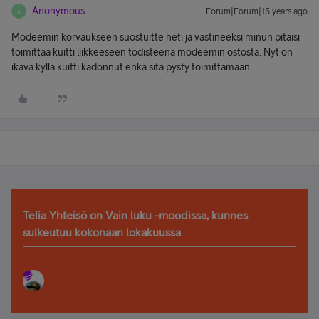
Anonymous
Forum|Forum|15 years ago
A
Modeemin korvaukseen suostuitte heti ja vastineeksi minun pitäisi
toimittaa kuitti liikkeeseen todisteena modeemin ostosta. Nyt on
ikävä kyllä kuitti kadonnut enkä sitä pysty toimittamaan.
Telia Yhteisö on Vain luku -moodissa, kunnes
sulkeutuu kokonaan lokakuussa