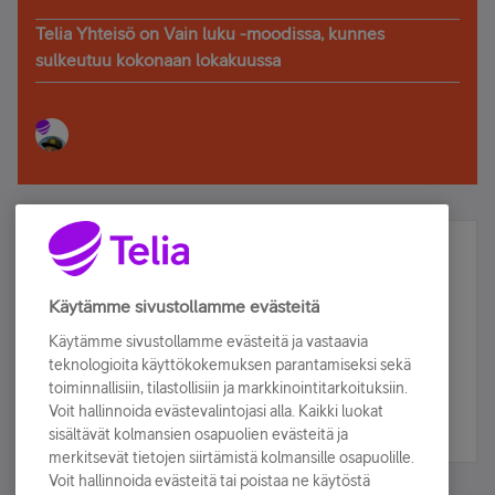
Telia Yhteisö on Vain luku -moodissa, kunnes
sulkeutuu kokonaan lokakuussa
Älä jää paitsi – osallistu ja voita!
Tilaa Telian uutiskirje ja olet mukana arvonnassa.
Käytämme sivustollamme evästeitä
Samalla saat parhaat asiakasedut suoraan
Käytämme sivustollamme evästeitä ja vastaavia
sähköpostiisi.
teknologioita käyttökokemuksen parantamiseksi sekä
toiminnallisiin, tilastollisiin ja markkinointitarkoituksiin.
Voit hallinnoida evästevalintojasi alla. Kaikki luokat
Tilaa nyt
sisältävät kolmansien osapuolien evästeitä ja
merkitsevät tietojen siirtämistä kolmansille osapuolille.
Voit hallinnoida evästeitä tai poistaa ne käytöstä