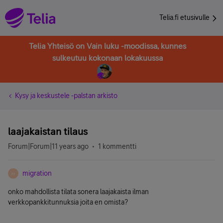
Telia.fi etusivulle
Telia Yhteisö on Vain luku -moodissa, kunnes
sulkeutuu kokonaan lokakuussa
Kysy ja keskustele -palstan arkisto
laajakaistan tilaus
Forum|Forum|11 years ago
1 kommentti
migration
M
onko mahdollista tilata sonera laajakaista ilman
verkkopankkitunnuksia joita en omista?