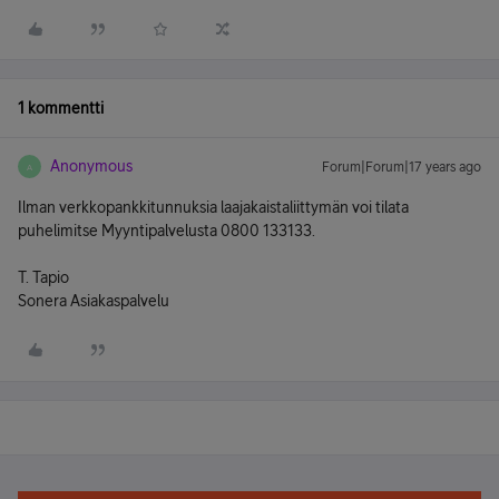
1 kommentti
Anonymous
Forum|Forum|17 years ago
A
Ilman verkkopankkitunnuksia laajakaistaliittymän voi tilata
puhelimitse Myyntipalvelusta 0800 133133.
T. Tapio
Sonera Asiakaspalvelu