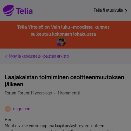
Telia.fi etusivulle
Telia Yhteisö on Vain luku -moodissa, kunnes
sulkeutuu kokonaan lokakuussa
Kysy ja keskustele -palstan arkisto
Laajakaistan toimiminen osoitteenmuutoksen
jälkeen
Forum|Forum|11 years ago
1 kommentti
migration
M
Hei.
Muutin viime viikonloppuna laajakaistayhteyteni uuteen