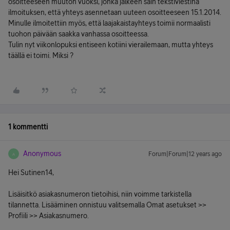
osoitteeseen muuton vuoksi, jonka jälkeen sain tekstiviestinä
ilmoituksen, että yhteys asennetaan uuteen osoitteeseen 15.1.2014.
Minulle ilmoitettiin myös, että laajakaistayhteys toimii normaalisti
tuohon päivään saakka vanhassa osoitteessa.
Tulin nyt viikonlopuksi entiseen kotiini vierailemaan, mutta yhteys
täällä ei toimi. Miksi ?
1 kommentti
Anonymous
Forum|Forum|12 years ago
A
Hei Sutinen14,
Lisäisitkö asiakasnumeron tietoihisi, niin voimme tarkistella
tilannetta. Lisääminen onnistuu valitsemalla Omat asetukset >>
Profiili >> Asiakasnumero.