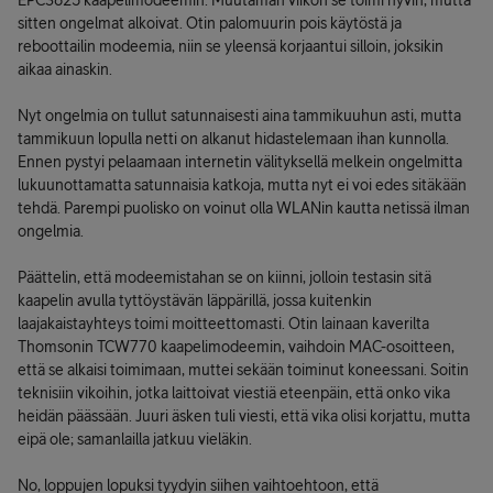
EPC3825 kaapelimodeemin. Muutaman viikon se toimi hyvin, mutta
sitten ongelmat alkoivat. Otin palomuurin pois käytöstä ja
reboottailin modeemia, niin se yleensä korjaantui silloin, joksikin
aikaa ainaskin.
Nyt ongelmia on tullut satunnaisesti aina tammikuuhun asti, mutta
tammikuun lopulla netti on alkanut hidastelemaan ihan kunnolla.
Ennen pystyi pelaamaan internetin välityksellä melkein ongelmitta
lukuunottamatta satunnaisia katkoja, mutta nyt ei voi edes sitäkään
tehdä. Parempi puolisko on voinut olla WLANin kautta netissä ilman
ongelmia.
Päättelin, että modeemistahan se on kiinni, jolloin testasin sitä
kaapelin avulla tyttöystävän läppärillä, jossa kuitenkin
laajakaistayhteys toimi moitteettomasti. Otin lainaan kaverilta
Thomsonin TCW770 kaapelimodeemin, vaihdoin MAC-osoitteen,
että se alkaisi toimimaan, muttei sekään toiminut koneessani. Soitin
teknisiin vikoihin, jotka laittoivat viestiä eteenpäin, että onko vika
heidän päässään. Juuri äsken tuli viesti, että vika olisi korjattu, mutta
eipä ole; samanlailla jatkuu vieläkin.
No, loppujen lopuksi tyydyin siihen vaihtoehtoon, että