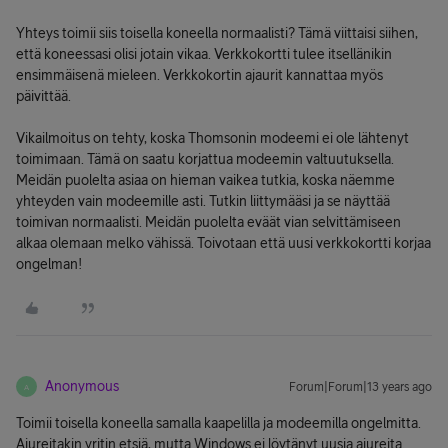
Yhteys toimii siis toisella koneella normaalisti? Tämä viittaisi siihen,
että koneessasi olisi jotain vikaa. Verkkokortti tulee itsellänikin
ensimmäisenä mieleen. Verkkokortin ajaurit kannattaa myös
päivittää.
Vikailmoitus on tehty, koska Thomsonin modeemi ei ole lähtenyt
toimimaan. Tämä on saatu korjattua modeemin valtuutuksella.
Meidän puolelta asiaa on hieman vaikea tutkia, koska näemme
yhteyden vain modeemille asti. Tutkin liittymääsi ja se näyttää
toimivan normaalisti. Meidän puolelta eväät vian selvittämiseen
alkaa olemaan melko vähissä. Toivotaan että uusi verkkokortti korjaa
ongelman!
Anonymous
Forum|Forum|13 years ago
A
Toimii toisella koneella samalla kaapelilla ja modeemilla ongelmitta.
Ajureitakin yritin etsiä, mutta Windows ei löytänyt uusia ajureita.