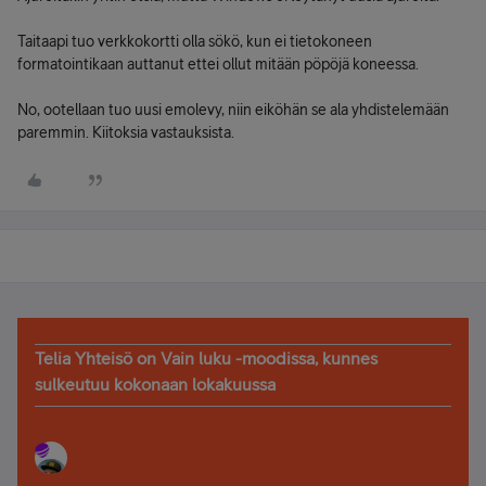
Taitaapi tuo verkkokortti olla sökö, kun ei tietokoneen
formatointikaan auttanut ettei ollut mitään pöpöjä koneessa.
No, ootellaan tuo uusi emolevy, niin eiköhän se ala yhdistelemään
paremmin. Kiitoksia vastauksista.
Telia Yhteisö on Vain luku -moodissa, kunnes
sulkeutuu kokonaan lokakuussa