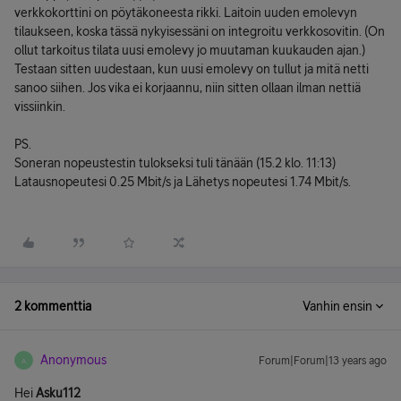
verkkokorttini on pöytäkoneesta rikki. Laitoin uuden emolevyn
tilaukseen, koska tässä nykyisessäni on integroitu verkkosovitin. (On
ollut tarkoitus tilata uusi emolevy jo muutaman kuukauden ajan.)
Testaan sitten uudestaan, kun uusi emolevy on tullut ja mitä netti
sanoo siihen. Jos vika ei korjaannu, niin sitten ollaan ilman nettiä
vissiinkin.
PS.
Soneran nopeustestin tulokseksi tuli tänään (15.2 klo. 11:13)
Latausnopeutesi 0.25 Mbit/s ja Lähetys nopeutesi 1.74 Mbit/s.
2 kommenttia
Vanhin ensin
Anonymous
Forum|Forum|13 years ago
A
Hei
Asku112