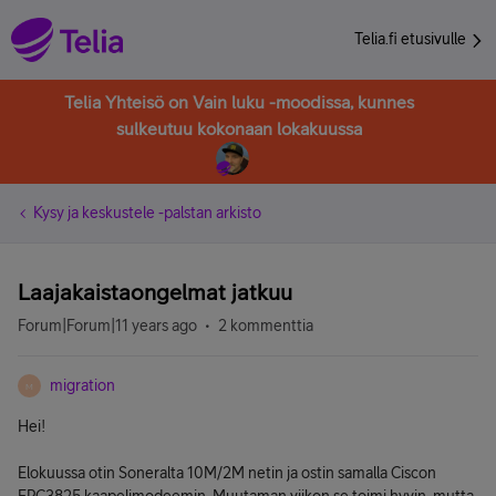
Telia.fi etusivulle
Telia Yhteisö on Vain luku -moodissa, kunnes
sulkeutuu kokonaan lokakuussa
Kysy ja keskustele -palstan arkisto
Laajakaistaongelmat jatkuu
Forum|Forum|11 years ago
2 kommenttia
migration
M
Hei!
Elokuussa otin Soneralta 10M/2M netin ja ostin samalla Ciscon