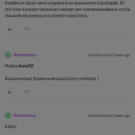
Itselläni on täysin sama ongelma kuin avausviestin kirjoittajalla. Eli
otin tuon kyseisen tarjouksen vastaan sen voimassaoloaikana, mutta
tilausvahvistuksessa on kuitenkin väärä hinta.
Anonymous
Forum|Forum|11 years ago
A
Moikka
kuco92
!
Asia kunnossa! Sopimusvahvistus löytyy meilistäsi :)
Anonymous
Forum|Forum|11 years ago
A
Kiitän!