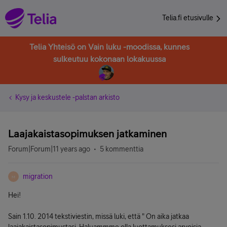
Telia.fi etusivulle
Telia Yhteisö on Vain luku -moodissa, kunnes
sulkeutuu kokonaan lokakuussa
Kysy ja keskustele -palstan arkisto
Laajakaistasopimuksen jatkaminen
Forum|Forum|11 years ago
5 kommenttia
migration
M
Hei!
Sain 1.10. 2014 tekstiviestin, missä luki, että " On aika jatkaa