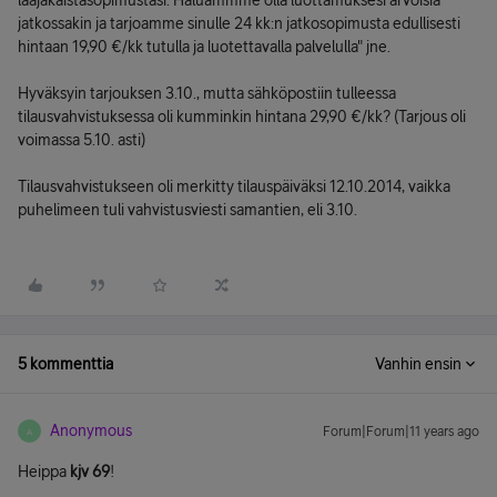
laajakaistasopimustasi. Haluammme olla luottamuksesi arvoisia
jatkossakin ja tarjoamme sinulle 24 kk:n jatkosopimusta edullisesti
hintaan 19,90 €/kk tutulla ja luotettavalla palvelulla" jne.
Hyväksyin tarjouksen 3.10., mutta sähköpostiin tulleessa
tilausvahvistuksessa oli kumminkin hintana 29,90 €/kk? (Tarjous oli
voimassa 5.10. asti)
Tilausvahvistukseen oli merkitty tilauspäiväksi 12.10.2014, vaikka
puhelimeen tuli vahvistusviesti samantien, eli 3.10.
5 kommenttia
Vanhin ensin
Anonymous
Forum|Forum|11 years ago
A
Heippa
kjv 69
!