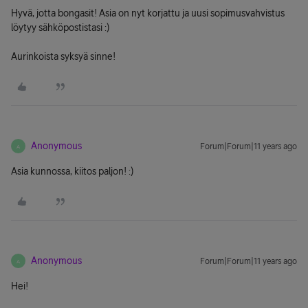
Hyvä, jotta bongasit! Asia on nyt korjattu ja uusi sopimusvahvistus
löytyy sähköpostistasi :)
Aurinkoista syksyä sinne!
Anonymous
Forum|Forum|11 years ago
A
Asia kunnossa, kiitos paljon! :)
Anonymous
Forum|Forum|11 years ago
A
Hei!