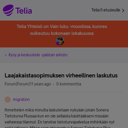
Telia.fi etusivulle
Telia Yhteisö on Vain luku -moodissa, kunnes
sulkeutuu kokonaan lokakuussa
Kysy ja keskustele -palstan arkisto
Laajakaistasopimuksen virheellinen laskutus
Forum|Forum|11 years ago
0 kommenttia
migration
M
Ihmettelen miksi minulta laskutetaan nykyään jotain Sonera
Tietoturva Plussaa kun en ole sellaista käsittääkseni missään
vaiheessa tilannut. En tarvitse tietoturvapalvelua mihinkään nyt