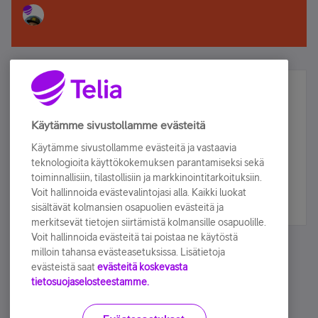
Älä jää paitsi – osallistu ja voita!
Tilaa Telian uutiskirje ja olet mukana arvonnassa.
Käytämme sivustollamme evästeitä
Samalla saat parhaat asiakasedut suoraan
Käytämme sivustollamme evästeitä ja vastaavia
sähköpostiisi.
teknologioita käyttökokemuksen parantamiseksi sekä
toiminnallisiin, tilastollisiin ja markkinointitarkoituksiin.
Voit hallinnoida evästevalintojasi alla. Kaikki luokat
Tilaa nyt
sisältävät kolmansien osapuolien evästeitä ja
merkitsevät tietojen siirtämistä kolmansille osapuolille.
Voit hallinnoida evästeitä tai poistaa ne käytöstä
milloin tahansa evästeasetuksissa. Lisätietoja
evästeistä saat
evästeitä koskevasta
tietosuojaselosteestamme.
Käyttöehdot
Accessibility statement