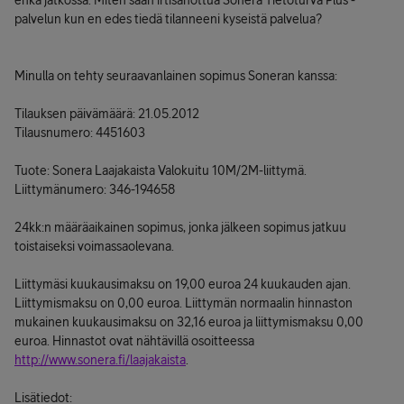
enkä jatkossa. Miten saan irtisanottua Sonera Tietoturva Plus -
palvelun kun en edes tiedä tilanneeni kyseistä palvelua?
Minulla on tehty seuraavanlainen sopimus Soneran kanssa:
Tilauksen päivämäärä: 21.05.2012
Tilausnumero: 4451603
Tuote: Sonera Laajakaista Valokuitu 10M/2M-liittymä.
Liittymänumero: 346-194658
24kk:n määräaikainen sopimus, jonka jälkeen sopimus jatkuu
toistaiseksi voimassaolevana.
Liittymäsi kuukausimaksu on 19,00 euroa 24 kuukauden ajan.
Liittymismaksu on 0,00 euroa. Liittymän normaalin hinnaston
mukainen kuukausimaksu on 32,16 euroa ja liittymismaksu 0,00
euroa. Hinnastot ovat nähtävillä osoitteessa
http://www.sonera.fi/laajakaista
.
Lisätiedot: