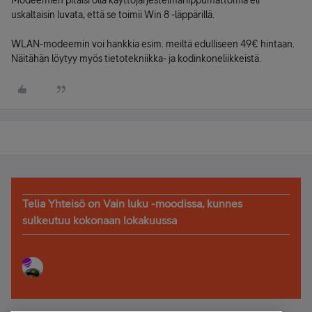
Modeemien pitäisi olla käyttöjärjestelmäriippumattomia eli
uskaltaisin luvata, että se toimii Win 8 -läppärillä.
WLAN-modeemin voi hankkia esim. meiltä edulliseen 49€ hintaan.
Näitähän löytyy myös tietotekniikka- ja kodinkoneliikkeistä.
Telia Yhteisö on Vain luku -moodissa, kunnes
sulkeutuu kokonaan lokakuussa