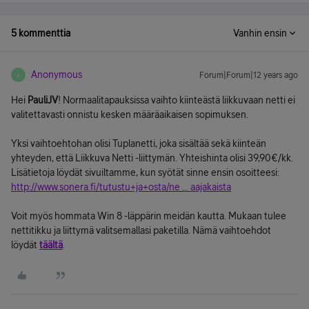
5 kommenttia
Vanhin ensin
Anonymous
Forum|Forum|12 years ago
A
Hei
PauliJV
! Normaalitapauksissa vaihto kiinteästä liikkuvaan netti ei
valitettavasti onnistu kesken määräaikaisen sopimuksen.
Yksi vaihtoehtohan olisi Tuplanetti, joka sisältää sekä kiinteän
yhteyden, että Liikkuva Netti -liittymän. Yhteishinta olisi 39,90€/kk.
Lisätietoja löydät sivuiltamme, kun syötät sinne ensin osoitteesi:
http://www.sonera.fi/tutustu+ja+osta/ne ... aajakaista
Voit myös hommata Win 8 -läppärin meidän kautta. Mukaan tulee
nettitikku ja liittymä valitsemallasi paketilla. Nämä vaihtoehdot
löydät
täältä
.