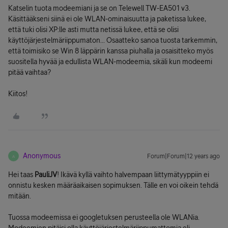
Katselin tuota modeemiani ja se on Telewell TW-EA501 v3.
Käsittääkseni siinä ei ole WLAN-ominaisuutta ja paketissa lukee,
että tuki olisi XP:lle asti mutta netissä lukee, että se olisi
käyttöjärjestelmäriippumaton... Osaatteko sanoa tuosta tarkemmin,
että toimisiko se Win 8 läppärin kanssa piuhalla ja osaisitteko myös
suositella hyvää ja edullista WLAN-modeemia, sikäli kun modeemi
pitää vaihtaa?
Kiitos!
Anonymous
Forum|Forum|12 years ago
A
Hei taas
PauliJV
! Ikävä kyllä vaihto halvempaan liittymätyyppiin ei
onnistu kesken määräaikaisen sopimuksen. Tälle en voi oikein tehdä
mitään.
Tuossa modeemissa ei googletuksen perusteella ole WLANia.