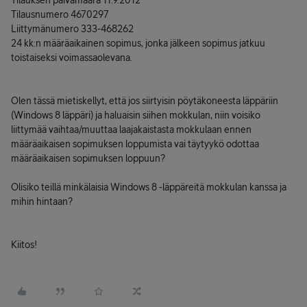
Tilauksen päivämäärä 11.9.2012
Tilausnumero 4670297
Liittymänumero 333-468262
24 kk:n määräaikainen sopimus, jonka jälkeen sopimus jatkuu
toistaiseksi voimassaolevana.
Olen tässä mietiskellyt, että jos siirtyisin pöytäkoneesta läppäriin
(Windows 8 läppäri) ja haluaisin siihen mokkulan, niin voisiko
liittymää vaihtaa/muuttaa laajakaistasta mokkulaan ennen
määräaikaisen sopimuksen loppumista vai täytyykö odottaa
määräaikaisen sopimuksen loppuun?
Olisiko teillä minkälaisia Windows 8 -läppäreitä mokkulan kanssa ja
mihin hintaan?
Kiitos!