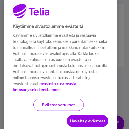
Älä jää paitsi – osallistu ja voita!
Tilaa Telian uutiskirje ja olet mukana arvonnassa.
Käytämme sivustollamme evästeitä
Samalla saat parhaat asiakasedut suoraan
Käytämme sivustollamme evästeitä ja vastaavia
sähköpostiisi.
teknologioita käyttökokemuksen parantamiseksi sekä
toiminnallisiin, tilastollisiin ja markkinointitarkoituksiin.
Voit hallinnoida evästevalintojasi alla. Kaikki luokat
Tilaa nyt
sisältävät kolmansien osapuolien evästeitä ja
merkitsevät tietojen siirtämistä kolmansille osapuolille.
Voit hallinnoida evästeitä tai poistaa ne käytöstä
milloin tahansa evästeasetuksissa. Lisätietoja
evästeistä saat
evästeitä koskevasta
tietosuojaselosteestamme.
Käyttöehdot
Accessibility statement
Evästeasetukset
Hyväksy evästeet
Evästeasetukset