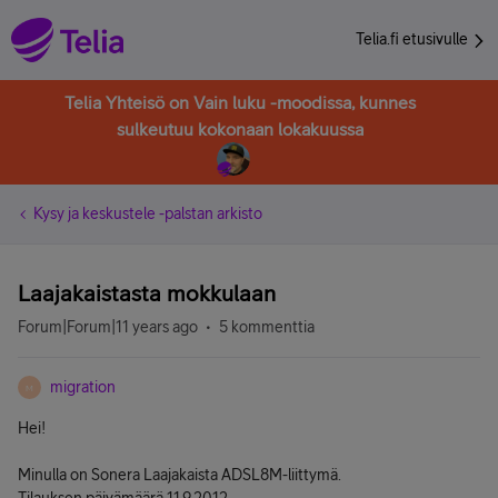
Telia.fi etusivulle
Telia Yhteisö on Vain luku -moodissa, kunnes
sulkeutuu kokonaan lokakuussa
Kysy ja keskustele -palstan arkisto
Laajakaistasta mokkulaan
Forum|Forum|11 years ago
5 kommenttia
migration
M
Hei!
Minulla on Sonera Laajakaista ADSL8M-liittymä.