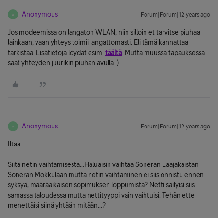
Anonymous
Forum|Forum|12 years ago
A
Jos modeemissa on langaton WLAN, niin silloin et tarvitse piuhaa
lainkaan, vaan yhteys toimii langattomasti. Eli tämä kannattaa
tarkistaa. Lisätietoja löydät esim.
täältä
. Mutta muussa tapauksessa
saat yhteyden juurikin piuhan avulla :)
Anonymous
Forum|Forum|12 years ago
A
Iltaa
Siitä netin vaihtamisesta...Haluaisin vaihtaa Soneran Laajakaistan
Soneran Mokkulaan mutta netin vaihtaminen ei siis onnistu ennen
syksyä, määräaikaisen sopimuksen loppumista? Netti säilyisi siis
samassa taloudessa mutta nettityyppi vain vaihtuisi. Tehän ette
menettäisi siinä yhtään mitään...?