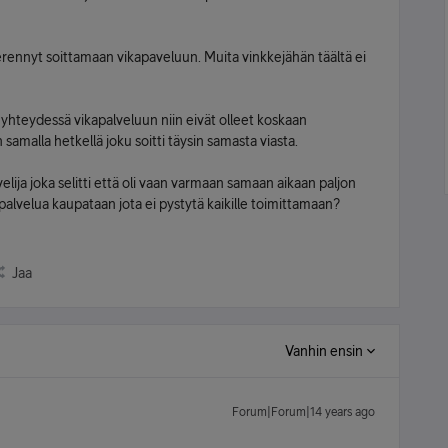
kerennyt soittamaan vikapaveluun. Muita vinkkejähän täältä ei
ä yhteydessä vikapalveluun niin eivät olleet koskaan
samalla hetkellä joku soitti täysin samasta viasta.
velija joka selitti että oli vaan varmaan samaan aikaan paljon
tä palvelua kaupataan jota ei pystytä kaikille toimittamaan?
Jaa
Vanhin ensin
Forum|Forum|14 years ago