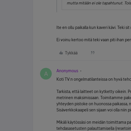
mutta mitään ei ole tapahtunut. Toisaa
Ite en ollu paikalla kun kaveri kävi. Tek
Ei voinu kertoo mitä teki vaan piti ihan per
Tykkää
Anonymous
A
Koti TV:n ongelmatilanteissa on hyvä teh
Tarkista, että laitteet on kytketty oikein.
metrinen maksimissaan. Toimitamme paket
yhteyden pistoke on huonossa paikassa, ni
Sisäverkkokaapeli sen sijaan voi olla niin pi
Mikäli käytössäsi on meidän toimittama pa
tehdasasetusten palauttamisella (resetoint