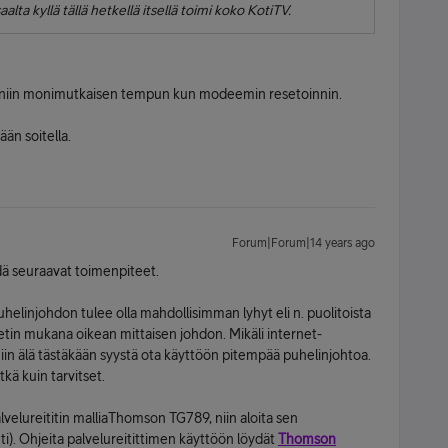
lta kyllä tällä hetkellä itsellä toimi koko KotiTV.
i sit niin monimutkaisen tempun kun modeemin resetoinnin.
ään soitella.
Forum|Forum|14 years ago
dä seuraavat toimenpiteet.
 Puhelinjohdon tulee olla mahdollisimman lyhyt eli n. puolitoista
in mukana oikean mittaisen johdon. Mikäli internet-
in älä tästäkään syystä ota käyttöön pitempää puhelinjohtoa.
tkä kuin tarvitset.
lvelureititin malliaThomson TG789, niin aloita sen
i). Ohjeita palvelureitittimen käyttöön löydät
Thomson