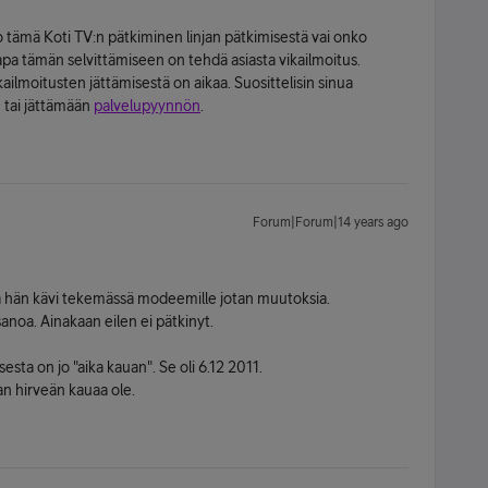
o tämä Koti TV:n pätkiminen linjan pätkimisestä vai onko
pa tämän selvittämiseen on tehdä asiasta vikailmoitus.
kailmoitusten jättämisestä on aikaa. Suosittelisin sinua
 tai jättämään
palvelupyynnön
.
Forum|Forum|14 years ago
 ja hän kävi tekemässä modeemille jotan muutoksia.
anoa. Ainakaan eilen ei pätkinyt.
sesta on jo "aika kauan". Se oli 6.12 2011.
n hirveän kauaa ole.