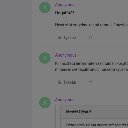
Anonymous
A
Hei
jaffa77
Hyvä että ongelma on ratkennut. Toivotaa
Tykkää
Anonymous
A
Kiinnostaisi tietää miten sait tämän korjat
mitään ei ole tapahtunut. Toisaalta kyllä tä
Tykkää
Anonymous
A
blankki kirjoitti:
Kiinnostaisi tietää miten sait tämän k