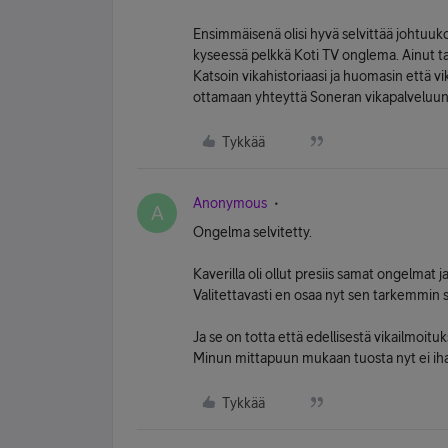
Ensimmäisenä olisi hyvä selvittää johtuuk
kyseessä pelkkä Koti TV onglema. Ainut ta
Katsoin vikahistoriaasi ja huomasin että vi
ottamaan yhteyttä Soneran vikapalveluun
Tykkää
Anonymous
A
Ongelma selvitetty.
Kaverilla oli ollut presiis samat ongelmat
Valitettavasti en osaa nyt sen tarkemmin s
Ja se on totta että edellisestä vikailmoituk
Minun mittapuun mukaan tuosta nyt ei iha
Tykkää