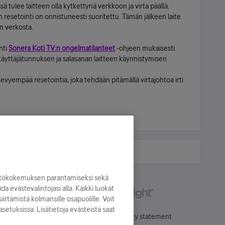
ä tulee laitteen olla kytkettynä verkkoon ja virta päällä.
 resetointi on onnistuneesti suoritettu. Tämän jälkeen laite
n verkosta.
nti
Sonera Koti TV:n ongelmatilanteet
-ohjeen mukaisesti.
 käyttäjätunnuksen ja salasanan laitteen käynnistymisen
kevyempää resetointia, joka tehdään pitämällä virtajohtoa irti
yttökokemuksen parantamiseksi sekä
oida evästevalintojasi alla. Kaikki luokat
irtämistä kolmansille osapuolille. Voit
asetuksissa. Lisätietoja evästeistä saat
Käyttöehdot
Accessibility statement