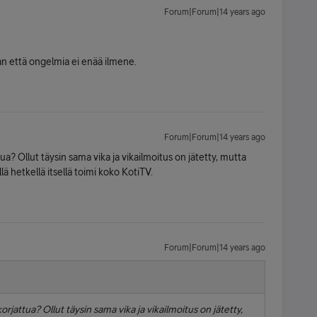
Forum|Forum|14 years ago
n että ongelmia ei enää ilmene.
Forum|Forum|14 years ago
tua? Ollut täysin sama vika ja vikailmoitus on jätetty, mutta
llä hetkellä itsellä toimi koko KotiTV.
Forum|Forum|14 years ago
orjattua? Ollut täysin sama vika ja vikailmoitus on jätetty,