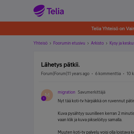
Telia Yhteisö on Va
Yhteisö
Foorumin etusivu
Arkisto
Kysy ja kesku
Lähetys pätkii.
Forum|Forum|11 years ago
6 kommenttia
10 
migration
Savumerkittäjä
M
Nyt tää koti-tv härpäkkä on ruvennut pät
Kuva pysähtyy suunilleen kerran 2 minutis
vaan klik ja kuva pikselöityy samalla.
Muuten koti-tv palvelu voisi olla loistava 