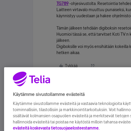
TG789
-ohjesivustolta. Resetointia tehdess
Laitteen virtavalo muuttuu punaiseksi, kun
käynnistyy uudestaan ja hakee ohjelmisto
Tämän jälkeen tehdään digiboksin resetoi
Huomioi tässä se, että tarvitset Koti TV:n
jälkeen.
Digiboksille voi myös ensihätään kokeilla 
hetken aikaa.
Tykkää
Käytämme sivustollamme evästeitä
Käytämme sivustollamme evästeitä ja vastaavia teknologioita kä
toiminnallisiin, tilastollisiin ja markkinointitarkoituksiin. Voit hallinn
sisältävät kolmansien osapuolien evästeitä ja merkitsevät tietojen si
hallinnoida evästeitä tai poistaa ne käytöstä milloin tahansa eväste
evästeitä koskevasta tietosuojaselosteestamme.