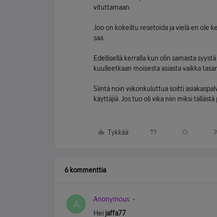
vituttamaan.
Joo on kokeiltu resetoida ja vielä en ole 
saa.
Edellisellä kerralla kun olin samasta syyst
kuulleetkaan moisesta asiasta vaikka tasan 
Siintä noin viikonkuluttua soitti asiakaspal
käyttäjiä. Jos tuo oli vika niin miksi tälläs
Tykkää
6 kommenttia
Anonymous
A
Hei
jaffa77