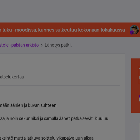
in luku -moodissa, kunnes sulkeutuu kokonaan lokakuussa
stele -palstan arkisto
Lähetys pätkii.
katselukertaa
imään äänien ja kuvan suhteen.
sa ja noin sekunniksi ja samalla äänet pätkäisevät. Kuuluu
keksintö mutta jatkuva soittelu vikapalveluun alkaa