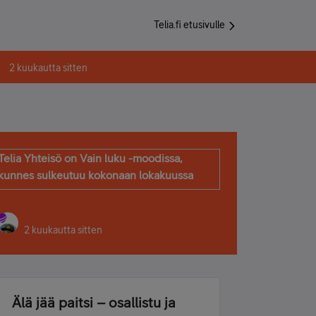
Telia.fi etusivulle
2 kuukautta sitten
Telia Yhteisö on Vain luku -moodissa,
kunnes sulkeutuu kokonaan lokakuussa
2 kuukautta sitten
Älä jää paitsi – osallistu ja