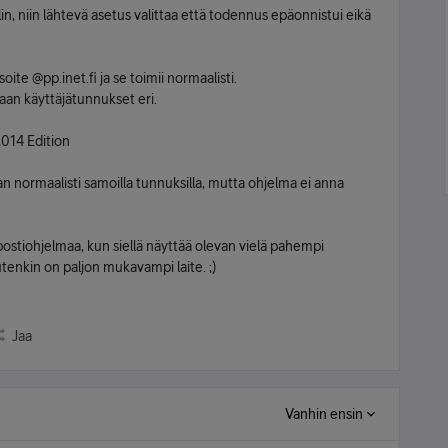
in, niin lähtevä asetus valittaa että todennus epäonnistui eikä
te @pp.inet.fi ja se toimii normaalisti.
an käyttäjätunnukset eri.
2014 Edition
n normaalisti samoilla tunnuksilla, mutta ohjelma ei anna
ostiohjelmaa, kun siellä näyttää olevan vielä pahempi
tenkin on paljon mukavampi laite. ;)
Jaa
Vanhin ensin