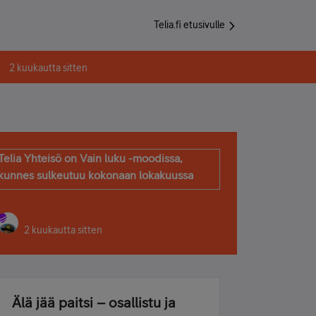
Telia.fi etusivulle
2 kuukautta sitten
Telia Yhteisö on Vain luku -moodissa,
kunnes sulkeutuu kokonaan lokakuussa
2 kuukautta sitten
Älä jää paitsi – osallistu ja