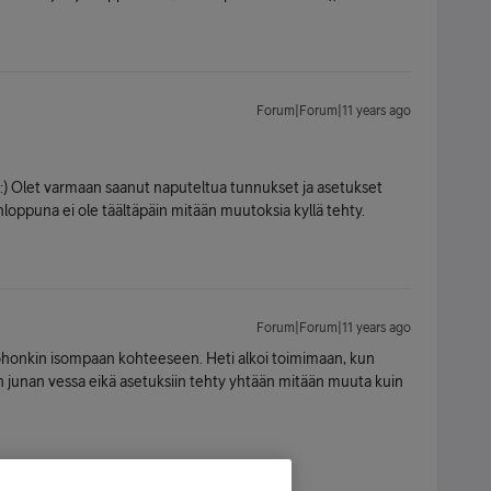
Forum|Forum|11 years ago
) Olet varmaan saanut naputeltua tunnukset ja asetukset
loppuna ei ole täältäpäin mitään muutoksia kyllä tehty.
Forum|Forum|11 years ago
 johonkin isompaan kohteeseen. Heti alkoi toimimaan, kun
kuin junan vessa eikä asetuksiin tehty yhtään mitään muuta kuin