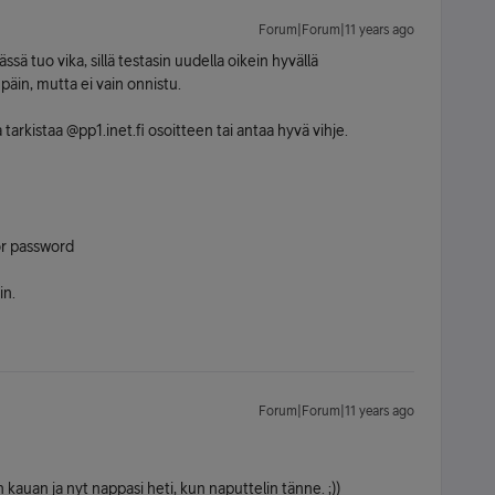
Forum|Forum|11 years ago
ässä tuo vika, sillä testasin uudella oikein hyvällä
päin, mutta ei vain onnistu.
tarkistaa @pp1.inet.fi osoitteen tai antaa hyvä vihje.
or password
in.
Forum|Forum|11 years ago
n kauan ja nyt nappasi heti, kun naputtelin tänne. ;))