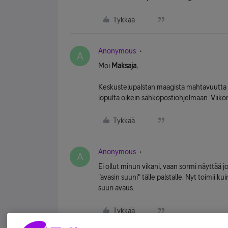
Tykkää
Anonymous
A
Moi
Maksaja
,
Keskustelupalstan maagista mahtavuutta :
lopulta oikein sähköpostiohjelmaan. Viikon
Tykkää
Anonymous
A
Ei ollut minun vikani, vaan sormi näyttää
"avasin suuni" tälle palstalle. Nyt toimii 
suuri avaus.
Tykkää