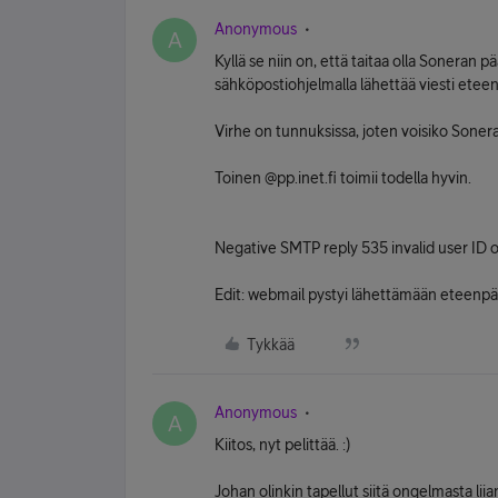
Anonymous
A
Kyllä se niin on, että taitaa olla Soneran pä
sähköpostiohjelmalla lähettää viesti eteen
Virhe on tunnuksissa, joten voisiko Sonera 
Toinen @pp.inet.fi toimii todella hyvin.
Negative SMTP reply 535 invalid user ID 
Edit: webmail pystyi lähettämään eteenpä
Tykkää
Anonymous
A
Kiitos, nyt pelittää. :)
Johan olinkin tapellut siitä ongelmasta liia