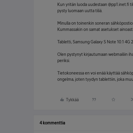
Kun yritän luoda uudestaan @pp1.inet.fi til
pysty luomaan uutta tiliä.
Minulla on toinenkin soneran sähköpostiosoi
Kummassakin on samat asetukset ainoasta
Tabletti, Samsung Galaxy S Note 10.1 4G 
Olen pystynyt kirjautumaan webmailiin iha
periksi.
Tietokoneessa en voi enää käyttää sähköp
ongelma, joten tyydyn tablettiin, joka muu
Tykkää
4 kommenttia