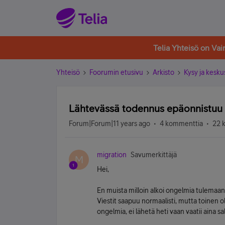
Telia Yhteisö on Va
Yhteisö
Foorumin etusivu
Arkisto
Kysy ja kesku
Lähtevässä todennus epäonnistuu
Forum|Forum|11 years ago
4 kommenttia
22 
migration
Savumerkittäjä
M
Hei,
En muista milloin alkoi ongelmia tulemaa
Viestit saapuu normaalisti, mutta toinen 
ongelmia, ei lähetä heti vaan vaatii aina sa