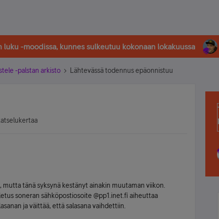
in luku -moodissa, kunnes sulkeutuu kokonaan lokakuussa
stele -palstan arkisto
Lähtevässä todennus epäonnistuu
katselukertaa
n, mutta tänä syksynä kestänyt ainakin muutaman viikon.
oletus soneran sähköpostiosoite @pp1.inet.fi aiheuttaa
lasanan ja väittää, että salasana vaihdettiin.