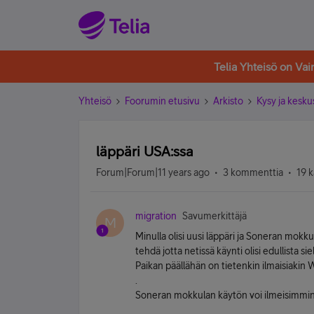
Telia Yhteisö on Va
Yhteisö
Foorumin etusivu
Arkisto
Kysy ja kesku
läppäri USA:ssa
Forum|Forum|11 years ago
3 kommenttia
19 k
migration
Savumerkittäjä
M
Minulla olisi uusi läppäri ja Soneran mokku
tehdä jotta netissä käynti olisi edullista siel
Paikan päällähän on tietenkin ilmaisiakin 
.
Soneran mokkulan käytön voi ilmeisimmin 