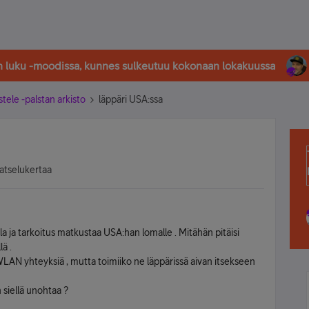
in luku -moodissa, kunnes sulkeutuu kokonaan lokakuussa
stele -palstan arkisto
läppäri USA:ssa
atselukertaa
la ja tarkoitus matkustaa USA:han lomalle . Mitähän pitäisi
lä .
WLAN yhteyksiä , mutta toimiiko ne läppärissä aivan itsekseen
siellä unohtaa ?