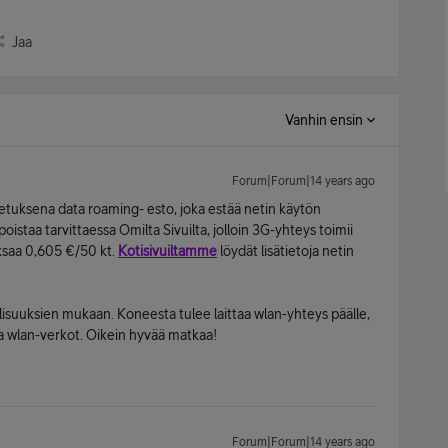
Jaa
Vanhin ensin
Forum|Forum|14 years ago
letuksena data roaming- esto, joka estää netin käytön
istaa tarvittaessa Omilta Sivuilta, jolloin 3G-yhteys toimii
ksaa 0,605 €/50 kt.
Kotisivuiltamme
löydät lisätietoja netin
isuuksien mukaan. Koneesta tulee laittaa wlan-yhteys päälle,
illa wlan-verkot. Oikein hyvää matkaa!
Forum|Forum|14 years ago