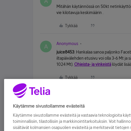
A
Mitähän käytännössä on 50kt netinkäyttöä 
vie kilotavuja keskimäärin .
Tykkää
Anonymous
A
juice8453
: Hankalaa sanoa paljonko Faceb
iltapäivälehden etusivu voi olla 3-6 Mt ja s
1024 Mt).
Ohjeista- ja vinkeistä
löydät lisä
Tykkää
Käytämme sivustollamme evästeitä
Käytämme sivustollamme evästeitä ja vastaavia teknologioita kä
toiminnallisiin, tilastollisiin ja markkinointitarkoituksiin. Voit hallinn
sisältävät kolmansien osapuolien evästeitä ja merkitsevät tietojen si