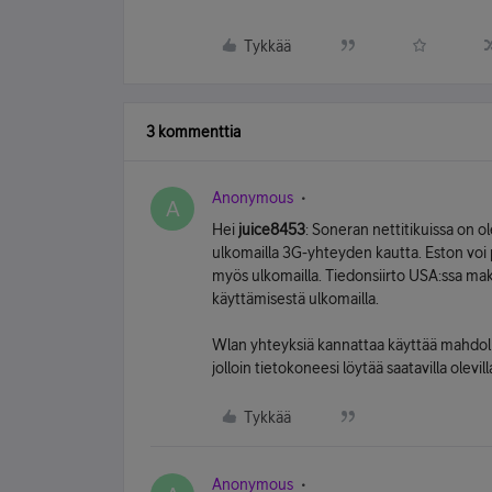
Tykkää
3 kommenttia
Anonymous
A
Hei
juice8453
: Soneran nettitikuissa on o
ulkomailla 3G-yhteyden kautta. Eston voi po
myös ulkomailla. Tiedonsiirto USA:ssa ma
käyttämisestä ulkomailla.
Wlan yhteyksiä kannattaa käyttää mahdoll
jolloin tietokoneesi löytää saatavilla olev
Tykkää
Anonymous