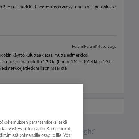
? Jos esimerkiksi Facebookissa viipyy tunnin niin paljonko se
Forum|Forum|14 years ago
ookin käyttö kuluttaa dataa, mutta esimerkiksi
ähköposti ilman liitettä 1-20 kt (huom. 1 Mt = 1024 kt ja 1 Gt =
ä esimerkkejä tiedonsiirron määristä
yttökokemuksen parantamiseksi sekä
oida evästevalintojasi alla. Kaikki luokat
irtämistä kolmansille osapuolille. Voit