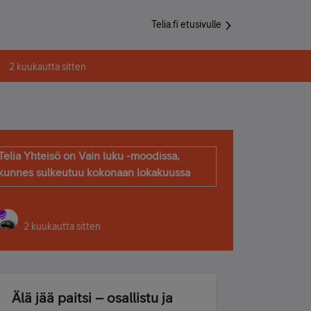
Telia.fi etusivulle
2 kuukautta sitten
Telia Yhteisö on Vain luku -moodissa,
kunnes sulkeutuu kokonaan lokakuussa
2 kuukautta sitten
Älä jää paitsi – osallistu ja