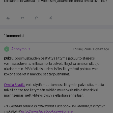
koskaan olla varmaa... ja voiko sen jatkamisen tehdä omilla sivuilla??
1 kommentti
Anonymous
Forum|Forum|15 years ago
A
puksu:
Sopimuskauden päätyttyä liittymä jatkuu toistaiseksi
voimassaolevana, niillä samoilla palveluilla jotka siinä on ollut jo
aikaisemmin. Määräaikaisuuden lisäksi liittymästä poistuu vain
kokonaispaketin mahdolliset tarjoushinnat.
Omilla Sivuilla
voit käydä muuttamassa liittymän palveluita, mutta
mikäli et itse tee liittymään mitään muutoksia niin esimerkiksi
mainitsemasi nettiyhteys pysyy siellä ihan ennallaan.
Ps. Olethan sinäkin jo tutustunut Facebook-sivuihimme ja liittynyt
tykkääjiin?
http://www.facebook.com/sonera