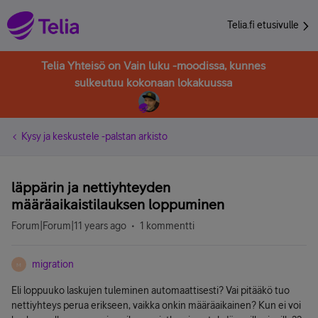
Telia.fi etusivulle
Telia Yhteisö on Vain luku -moodissa, kunnes
sulkeutuu kokonaan lokakuussa
Kysy ja keskustele -palstan arkisto
läppärin ja nettiyhteyden
määräaikaistilauksen loppuminen
Forum|Forum|11 years ago
1 kommentti
migration
M
Eli loppuuko laskujen tuleminen automaattisesti? Vai pitääkö tuo
nettiyhteys perua erikseen, vaikka onkin määräaikainen? Kun ei voi