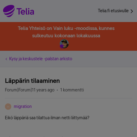
Telia.fi etusivulle
Telia Yhteisö on Vain luku -moodissa, kunnes
sulkeutuu kokonaan lokakuussa
Kysy ja keskustele -palstan arkisto
Läppärin tilaaminen
Forum|Forum|11 years ago
1 kommentti
migration
M
Eikö läppäriä saa tilattua ilman netti liittymää?