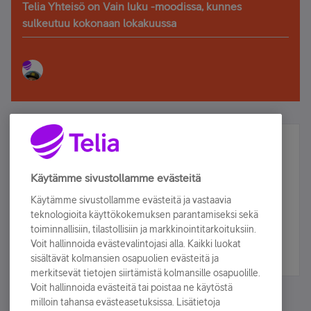
Telia Yhteisö on Vain luku -moodissa, kunnes
sulkeutuu kokonaan lokakuussa
Älä jää paitsi – osallistu ja voita!
Tilaa Telian uutiskirje ja olet mukana arvonnassa.
Käytämme sivustollamme evästeitä
Samalla saat parhaat asiakasedut suoraan
Käytämme sivustollamme evästeitä ja vastaavia
sähköpostiisi.
teknologioita käyttökokemuksen parantamiseksi sekä
toiminnallisiin, tilastollisiin ja markkinointitarkoituksiin.
Voit hallinnoida evästevalintojasi alla. Kaikki luokat
Tilaa nyt
sisältävät kolmansien osapuolien evästeitä ja
merkitsevät tietojen siirtämistä kolmansille osapuolille.
Voit hallinnoida evästeitä tai poistaa ne käytöstä
milloin tahansa evästeasetuksissa. Lisätietoja