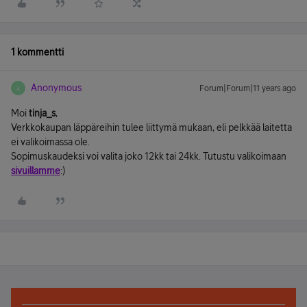
1 kommentti
Anonymous
Forum|Forum|11 years ago
A
Moi
tinja_s
,
Verkkokaupan läppäreihin tulee liittymä mukaan, eli pelkkää laitetta
ei valikoimassa ole.
Sopimuskaudeksi voi valita joko 12kk tai 24kk. Tutustu valikoimaan
sivuillamme
:)