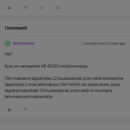
1 kommentti
Anonymous
Forum|Forum|12 years ago
A
Hei!
Kyse on varmaankin HP 4530S tietokoneestasi.
Olet maksanut läppäristäsi 22 kuukausierää, joten vielä veloitamme
läppäristäsi 2 erää laitemaksua. Olet tehnyt siis sopimuksen, jossa
läppäriä maksetaan 24 kuukausierää, joten vielä on muutama
laitemaksuerä maksamatta.