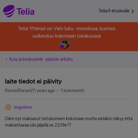
Telia.fi etusivulle
Telia Yhteisö on Vain luku -moodissa, kunnes
sulkeutuu kokonaan lokakuussa
Kysy ja keskustele -palstan arkisto
laite tiedot ei päivity
Forum|Forum|11 years ago
1 kommentti
migration
M
Olen nyt maksanut tietokoneen kokonaan mutta vieläkin näkyy että
maksettavaa olis jäljellä se 23,19e??