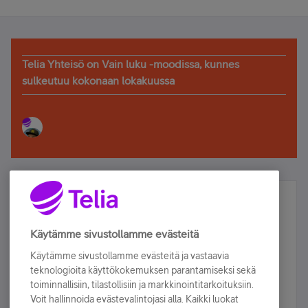
Telia Yhteisö on Vain luku -moodissa, kunnes
sulkeutuu kokonaan lokakuussa
Älä jää paitsi – osallistu ja voita!
Tilaa Telian uutiskirje ja olet mukana arvonnassa.
Käytämme sivustollamme evästeitä
Samalla saat parhaat asiakasedut suoraan
Käytämme sivustollamme evästeitä ja vastaavia
sähköpostiisi.
teknologioita käyttökokemuksen parantamiseksi sekä
toiminnallisiin, tilastollisiin ja markkinointitarkoituksiin.
Voit hallinnoida evästevalintojasi alla. Kaikki luokat
Tilaa nyt