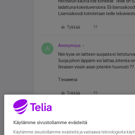
nettisivun kautta itse koneelle. Teille on tu
ladattuna kokeiluversiona. Eli lisenssikood
Lisenssikoodi toimitetaan teille teksivie
Tykkää
Anonymous
A
Niin kyse on laitteen suojasta ei tietoturva
Suoja johon läppärin voi laittaa.Jotenka onn
Ilmaisen vissiin asian jotenkin huonosti ??
T:esawesa
Tykkää
Käytämme sivustollamme evästeitä
Käytämme sivustollamme evästeitä ja vastaavia teknologioita kä