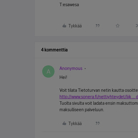
T:esawesa
Tykkää
4 kommenttia
Anonymous
A
Hei!
Voit tilata Tietoturvan netin kautta osoitt
http://www.sonera.fi/nettiyhteydet/liik .
Tuolta sivulta voit ladata ensin maksuttom
maksulliseen palveluun.
Tykkää