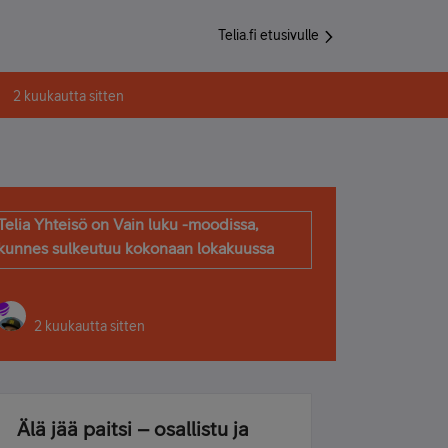
Telia.fi etusivulle
2 kuukautta sitten
Telia Yhteisö on Vain luku -moodissa,
kunnes sulkeutuu kokonaan lokakuussa
2 kuukautta sitten
Älä jää paitsi – osallistu ja