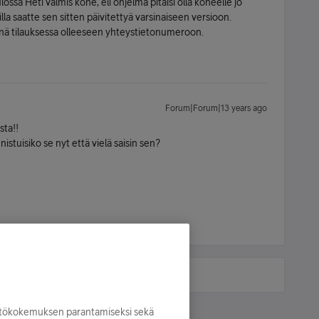
lossa Heti valmis kone, eli ohjelma pitäisi olla koneelle jo
illa saatte sen sitten päivitettyä varsinaiseen versioon.
stinä tilauksessa olleeseen yhteystietonumeroon.
Forum|Forum|13 years ago
sta!!
istuisiko se nyt että vielä saisin sen?
yttökokemuksen parantamiseksi sekä