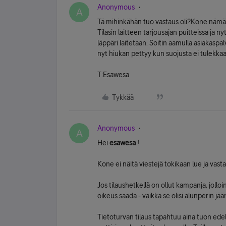
Anonymous
A
Tä mihinkähän tuo vastaus oli?Kone nämä
Tilasin laitteen tarjousajan puitteissa ja ny
läppäri laitetaan. Soitin aamulla asiakaspal
nyt hiukan pettyy kun suojusta ei tulekkaa
T:Esawesa
Tykkää
Anonymous
A
Hei
esawesa
!
Kone ei näitä viestejä tokikaan lue ja vast
Jos tilaushetkellä on ollut kampanja, jollo
oikeus saada - vaikka se olisi alunperin jää
Tietoturvan tilaus tapahtuu aina tuon edel