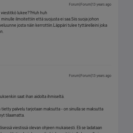
Forum|Forum|13 years ago
 viestitkö lukee??Huh huh
t minulle ilmoitettiin että suojusta ei saa.Siis suoja johon
veluunne josta näin kerrottiin.Läppäri tulee tyttärelleini joka
n.
Forum|Forum|13 years ago
auksenkin saat ihan aidolta ihmiseltä.
in tietty palvelu tarjotaan maksutta - on sinulla se maksutta
nyt tilaamatta.
lisessä viestissä olevan ohjeen mukaisesti. Eli se ladataan