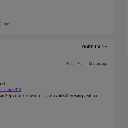
Jaa
Vanhin ensin
Forum|Forum|13 years ago
eesta:
.. d=some5818
an 30pv:n kokeiluversion, jonka voit sitten vain päivittää