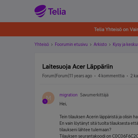
Telia Yhteisö on Va
Yhteisö
Foorumin etusivu
Arkisto
Kysy ja kesku
Laitesuoja Acer Läppäriin
Forum|Forum|11 years ago
4 kommenttia
2 k
migration
Savumerkittäjä
M
Hei,
Tein tilauksen Acerin läppäristä ja olisin
En vain löytänyt sitä tuolta tilauksesta ett
tilaukseni lähtee tulemaan?
Tilauksen seurantakoodi on C0C06F