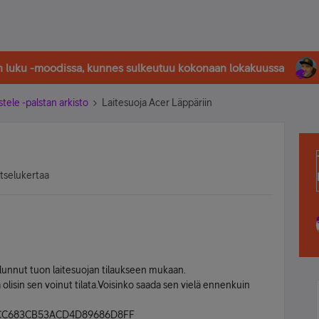
in luku -moodissa, kunnes sulkeutuu kokonaan lokakuussa
stele -palstan arkisto
Laitesuoja Acer Läppäriin
atselukertaa
 halunnut tuon laitesuojan tilaukseen mukaan.
ä olisin sen voinut tilata.Voisinko saada sen vielä ennenkuin
6C2CC683CB53ACD4D89686D8FF