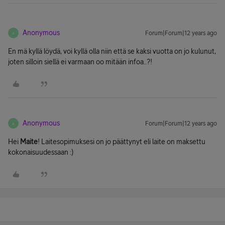
Anonymous
Forum|Forum|12 years ago
A
En mä kyllä löydä, voi kyllä olla niin että se kaksi vuotta on jo kulunut,
joten silloin siellä ei varmaan oo mitään infoa..?!
Anonymous
Forum|Forum|12 years ago
A
Hei
Maite
! Laitesopimuksesi on jo päättynyt eli laite on maksettu
kokonaisuudessaan :)