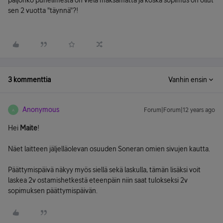
paljonko puhelimesta on vielä maksamatta ja koska sopimus on ollut
sen 2 vuotta "täynnä"?!
3 kommenttia
Vanhin ensin
Anonymous
Forum|Forum|12 years ago
A
Hei
Maite
!
Näet laitteen jäljelläolevan osuuden Soneran omien sivujen kautta.
Päättymispäivä näkyy myös siellä sekä laskulla, tämän lisäksi voit
laskea 2v ostamishetkestä eteenpäin niin saat tulokseksi 2v
sopimuksen päättymispäivän.