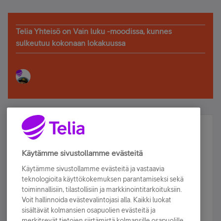
Telia Yhteisö on Vain luku -moodissa, kunnes
sulkeutuu kokonaan lokakuussa
Älä jää paitsi – osallistu ja voita!
Tilaa Telian uutiskirje ja olet mukana arvonnassa.
Käytämme sivustollamme evästeitä
Samalla saat parhaat asiakasedut suoraan
Käytämme sivustollamme evästeitä ja vastaavia
sähköpostiisi.
teknologioita käyttökokemuksen parantamiseksi sekä
toiminnallisiin, tilastollisiin ja markkinointitarkoituksiin.
Voit hallinnoida evästevalintojasi alla. Kaikki luokat
Tilaa nyt
sisältävät kolmansien osapuolien evästeitä ja
merkitsevät tietojen siirtämistä kolmansille osapuolille.