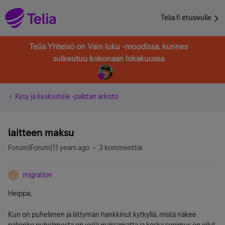
Telia.fi etusivulle
Telia Yhteisö on Vain luku -moodissa, kunnes
sulkeutuu kokonaan lokakuussa
Kysy ja keskustele -palstan arkisto
laitteen maksu
Forum|Forum|11 years ago
3 kommenttia
migration
M
Heippa,
Kun on puhelimen ja liittymän hankkinut kytkyllä, mistä näkee