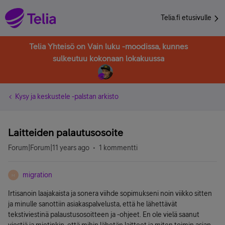
Telia.fi etusivulle
Telia Yhteisö on Vain luku -moodissa, kunnes
sulkeutuu kokonaan lokakuussa
Kysy ja keskustele -palstan arkisto
Laitteiden palautusosoite
Forum|Forum|11 years ago
1 kommentti
migration
M
Irtisanoin laajakaista ja sonera viihde sopimukseni noin viikko sitten
ja minulle sanottiin asiakaspalvelusta, että he lähettävät
tekstiviestinä palaustusosoitteen ja -ohjeet. En ole vielä saanut