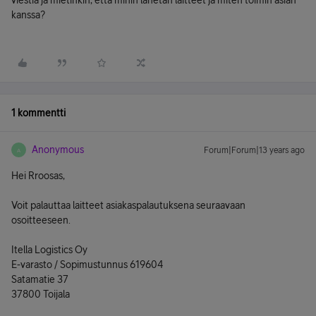
viestiä ja mietinkin, että mihin lähetän laitteet ja miten toimin asian
kanssa?
1 kommentti
Anonymous
Forum|Forum|13 years ago
A
Hei Rroosas,
Voit palauttaa laitteet asiakaspalautuksena seuraavaan
osoitteeseen.
Itella Logistics Oy
E-varasto / Sopimustunnus 619604
Satamatie 37
37800 Toijala