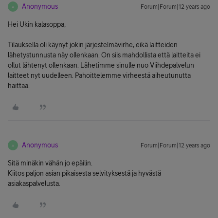
Anonymous
Forum|Forum|12 years ago
A
Hei Ukin kalasoppa,
Tilauksella oli käynyt jokin järjestelmävirhe, eikä laitteiden
lähetystunnusta näy ollenkaan. On siis mahdollista että laitteita ei
ollut lähtenyt ollenkaan. Lähetimme sinulle nuo Viihdepalvelun
laitteet nyt uudelleen. Pahoittelemme virheestä aiheutunutta
haittaa.
Anonymous
Forum|Forum|12 years ago
A
Sitä minäkin vähän jo epäilin.
Kiitos paljon asian pikaisesta selvityksestä ja hyvästä
asiakaspalvelusta.