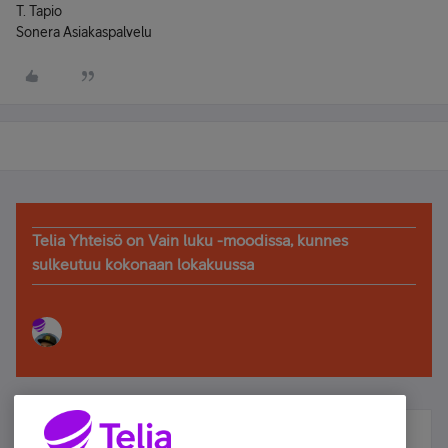
T. Tapio
Sonera Asiakaspalvelu
Telia Yhteisö on Vain luku -moodissa, kunnes
sulkeutuu kokonaan lokakuussa
Älä jää paitsi – osallistu ja voita!