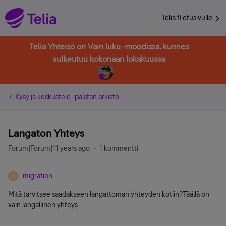
Telia.fi etusivulle
Telia Yhteisö on Vain luku -moodissa, kunnes
sulkeutuu kokonaan lokakuussa
Kysy ja keskustele -palstan arkisto
Langaton Yhteys
Forum|Forum|11 years ago
1 kommentti
migration
M
Mitä tarvitsee saadakseen langattoman yhteyden kotiin?Täällä on
vain langallinen yhteys.