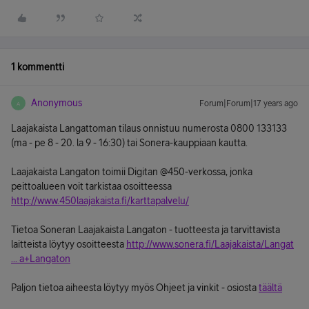
1 kommentti
Anonymous
Forum|Forum|17 years ago
A
Laajakaista Langattoman tilaus onnistuu numerosta 0800 133133
(ma - pe 8 - 20. la 9 - 16:30) tai Sonera-kauppiaan kautta.
Laajakaista Langaton toimii Digitan @450-verkossa, jonka
peittoalueen voit tarkistaa osoitteessa
http://www.450laajakaista.fi/karttapalvelu/
Tietoa Soneran Laajakaista Langaton - tuotteesta ja tarvittavista
laitteista löytyy osoitteesta
http://www.sonera.fi/Laajakaista/Langat
... a+Langaton
Paljon tietoa aiheesta löytyy myös Ohjeet ja vinkit - osiosta
täältä