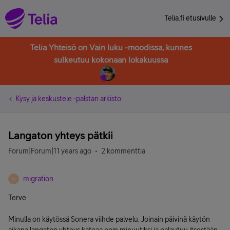
Telia.fi etusivulle
Telia Yhteisö on Vain luku -moodissa, kunnes
sulkeutuu kokonaan lokakuussa
Kysy ja keskustele -palstan arkisto
Langaton yhteys pätkii
Forum|Forum|11 years ago
2 kommenttia
migration
M
Terve
Minulla on käytössä Sonera viihde palvelu. Joinain päivinä käytön