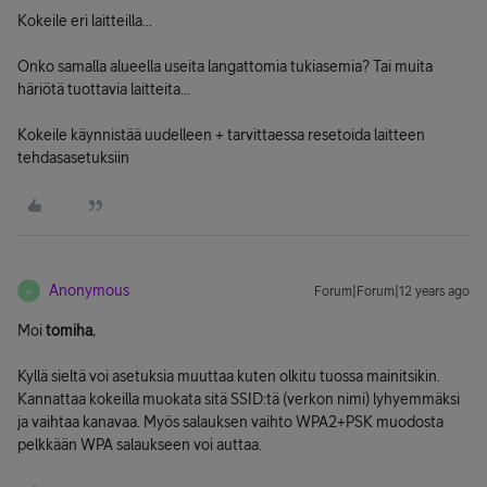
Kokeile eri laitteilla...
Onko samalla alueella useita langattomia tukiasemia? Tai muita
häriötä tuottavia laitteita...
Kokeile käynnistää uudelleen + tarvittaessa resetoida laitteen
tehdasasetuksiin
Anonymous
Forum|Forum|12 years ago
A
Moi
tomiha
,
Kyllä sieltä voi asetuksia muuttaa kuten olkitu tuossa mainitsikin.
Kannattaa kokeilla muokata sitä SSID:tä (verkon nimi) lyhyemmäksi
ja vaihtaa kanavaa. Myös salauksen vaihto WPA2+PSK muodosta
pelkkään WPA salaukseen voi auttaa.