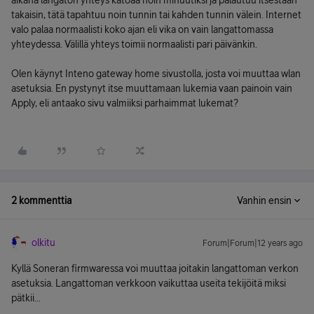
aikana langaton yhteys katoaa noin minuutiksi ja palautuu itsestään
takaisin, tätä tapahtuu noin tunnin tai kahden tunnin välein. Internet
valo palaa normaalisti koko ajan eli vika on vain langattomassa
yhteydessa. Välillä yhteys toimii normaalisti pari päivänkin.
Olen käynyt Inteno gateway home sivustolla, josta voi muuttaa wlan
asetuksia. En pystynyt itse muuttamaan lukemia vaan painoin vain
Apply, eli antaako sivu valmiiksi parhaimmat lukemat?
2 kommenttia
Vanhin ensin
olkitu
Forum|Forum|12 years ago
Kyllä Soneran firmwaressa voi muuttaa joitakin langattoman verkon
asetuksia. Langattoman verkkoon vaikuttaa useita tekijöitä miksi
pätkii...