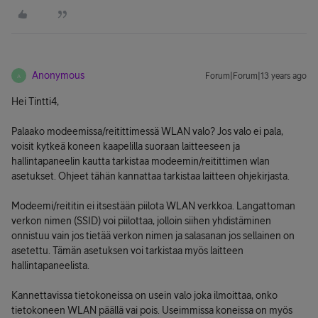
Anonymous
Forum|Forum|13 years ago
A
Hei Tintti4,
Palaako modeemissa/reitittimessä WLAN valo? Jos valo ei pala,
voisit kytkeä koneen kaapelilla suoraan laitteeseen ja
hallintapaneelin kautta tarkistaa modeemin/reitittimen wlan
asetukset. Ohjeet tähän kannattaa tarkistaa laitteen ohjekirjasta.
Modeemi/reititin ei itsestään piilota WLAN verkkoa. Langattoman
verkon nimen (SSID) voi piilottaa, jolloin siihen yhdistäminen
onnistuu vain jos tietää verkon nimen ja salasanan jos sellainen on
asetettu. Tämän asetuksen voi tarkistaa myös laitteen
hallintapaneelista.
Kannettavissa tietokoneissa on usein valo joka ilmoittaa, onko
tietokoneen WLAN päällä vai pois. Useimmissa koneissa on myös