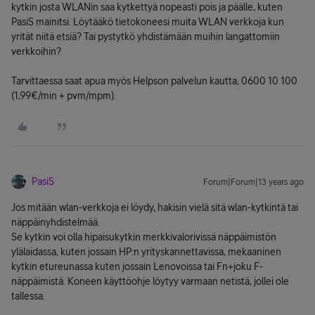
kytkin josta WLANin saa kytkettyä nopeasti pois ja päälle, kuten
PasiS mainitsi. Löytääkö tietokoneesi muita WLAN verkkoja kun
yrität niitä etsiä? Tai pystytkö yhdistämään muihin langattomiin
verkkoihin?
Tarvittaessa saat apua myös Helpson palvelun kautta, 0600 10 100
(1,99€/min + pvm/mpm).
PasiS
Forum|Forum|13 years ago
Jos mitään wlan-verkkoja ei löydy, hakisin vielä sitä wlan-kytkintä tai
näppäinyhdistelmää.
Se kytkin voi olla hipaisukytkin merkkivalorivissä näppäimistön
ylälaidassa, kuten jossain HP:n yrityskannettavissa, mekaaninen
kytkin etureunassa kuten jossain Lenovoissa tai Fn+joku F-
näppäimistä. Koneen käyttöohje löytyy varmaan netistä, jollei ole
tallessa.