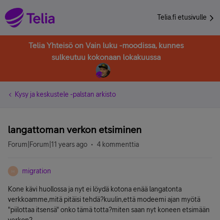
Telia.fi etusivulle
Telia Yhteisö on Vain luku -moodissa, kunnes
sulkeutuu kokonaan lokakuussa
Kysy ja keskustele -palstan arkisto
langattoman verkon etsiminen
Forum|Forum|11 years ago
4 kommenttia
migration
M
Kone kävi huollossa ja nyt ei löydä kotona enää langatonta
verkkoamme,mitä pitäisi tehdä?kuulin,että modeemi ajan myötä
"piilottaa itsensä" onko tämä totta?miten saan nyt koneen etsimään