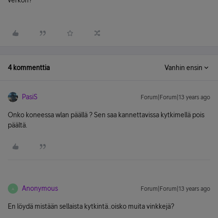
verkon?
4 kommenttia
Vanhin ensin
PasiS
Forum|Forum|13 years ago
Onko koneessa wlan päällä ? Sen saa kannettavissa kytkimellä pois
päältä.
Anonymous
Forum|Forum|13 years ago
A
En löydä mistään sellaista kytkintä..oisko muita vinkkejä?