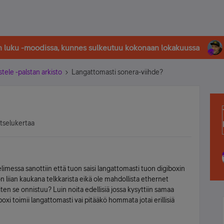
in luku -moodissa, kunnes sulkeutuu kokonaan lokakuussa
stele -palstan arkisto
Langattomasti sonera-viihde?
atselukertaa
helimessa sanottiin että tuon saisi langattomasti tuon digiboxin
 liian kaukana telkkarista eikä ole mahdollista ethernet
 miten se onnistuu? Luin noita edellisiä jossa kysyttiin samaa
xi toimii langattomasti vai pitääkö hommata jotai erillisiä