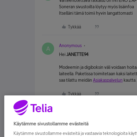
Varteenotettava ratkaisu on INTENO ZAP10
Soneran sivustoilta löytyy myös lisäinfoa
Itselläni tämä toimii hyvin langattomasti
Tykkää
Anonymous
A
Hei
JANETTE94
Modeemin ja digiboksin väli voidaan ho
laiteella. Paketissa toimitetaan kaksi lait
saa tilattu meidän
Asiakaspalvelun
kautta.
Tykkää
Käytämme sivustollamme evästeitä
Käytämme sivustollamme evästeitä ja vastaavia teknologioita kä