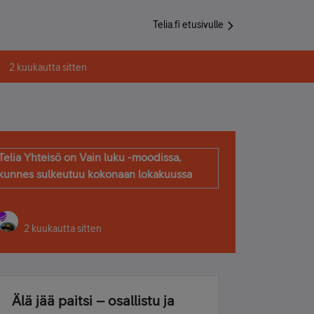
Telia.fi etusivulle
2 kuukautta sitten
Telia Yhteisö on Vain luku -moodissa,
kunnes sulkeutuu kokonaan lokakuussa
2 kuukautta sitten
Älä jää paitsi – osallistu ja