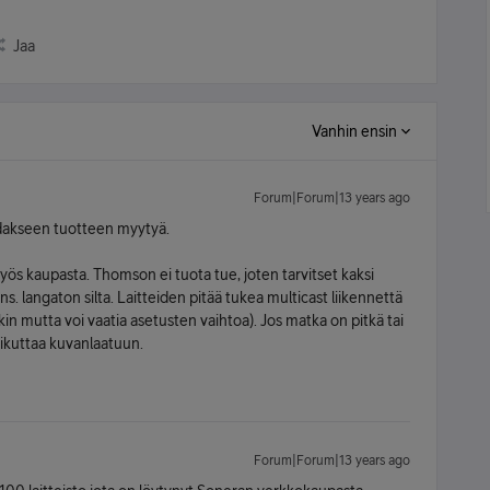
Jaa
Vanhin ensin
Forum|Forum|13 years ago
dakseen tuotteen myytyä.
 myös kaupasta. Thomson ei tuota tue, joten tarvitset kaksi
ns. langaton silta. Laitteiden pitää tukea multicast liikennettä
n mutta voi vaatia asetusten vaihtoa). Jos matka on pitkä tai
vaikuttaa kuvanlaatuun.
Forum|Forum|13 years ago