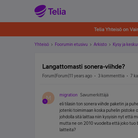
Telia Yhteisö on Va
Yhteisö
Foorumin etusivu
Arkisto
Kysy ja kesku
Langattomasti sonera-viihde?
Forum|Forum|11 years ago
3 kommenttia
7 k
migration
Savumerkittäjä
M
eli tilasin ton sonera viihde paketin ja pu
jotenki toimimaan koska puhelin pistoke on
johdolla sitä laittaa niin kysyisin nyt että
mutta ne on 2010 vuodelta että joko tuo bo
laitteita?