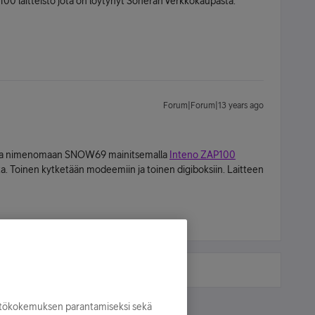
0 laitteisto jota on löytynyt Soneran verkkokaupasta.
Forum|Forum|13 years ago
itaa nimenomaan SNOW69 mainitsemalla
Inteno ZAP100
etta. Toinen kytketään modeemiin ja toinen digiboksiin. Laitteen
yttökokemuksen parantamiseksi sekä