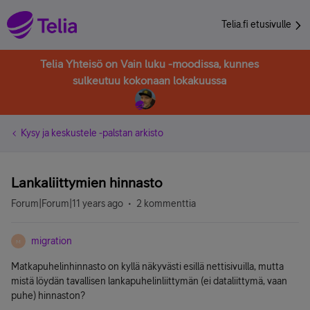
Telia.fi etusivulle
Telia Yhteisö on Vain luku -moodissa, kunnes
sulkeutuu kokonaan lokakuussa
Kysy ja keskustele -palstan arkisto
Lankaliittymien hinnasto
Forum|Forum|11 years ago
2 kommenttia
migration
M
Matkapuhelinhinnasto on kyllä näkyvästi esillä nettisivuilla, mutta
mistä löydän tavallisen lankapuhelinliittymän (ei dataliittymä, vaan
puhe) hinnaston?