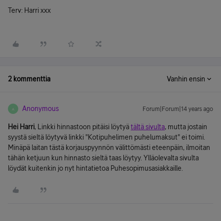
Terv: Harri xxx
2 kommenttia
Vanhin ensin
Anonymous
Forum|Forum|14 years ago
A
Hei Harri
, Linkki hinnastoon pitäisi löytyä
tältä sivulta
, mutta jostain
syystä sieltä löytyvä linkki "Kotipuhelimen puhelumaksut" ei toimi.
Minäpä laitan tästä korjauspyynnön välittömästi eteenpäin, ilmoitan
tähän ketjuun kun hinnasto sieltä taas löytyy. Ylläolevalta sivulta
löydät kuitenkin jo nyt hintatietoa Puhesopimusasiakkaille.