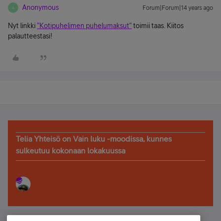
Anonymous
Forum|Forum|14 years ago
A
Nyt linkki
”Kotipuhelimen puhelumaksut”
toimii taas. Kiitos
palautteestasi!
Telia Yhteisö on Vain luku -moodissa, kunnes
sulkeutuu kokonaan lokakuussa