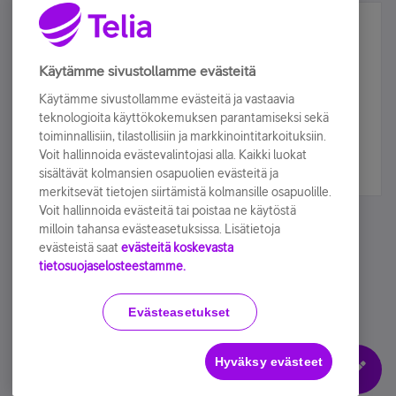
Älä jää paitsi – osallistu ja voita!
Tilaa Telian uutiskirje ja olet mukana arvonnassa.
Käytämme sivustollamme evästeitä
Samalla saat parhaat asiakasedut suoraan
Käytämme sivustollamme evästeitä ja vastaavia
sähköpostiisi.
teknologioita käyttökokemuksen parantamiseksi sekä
toiminnallisiin, tilastollisiin ja markkinointitarkoituksiin.
Voit hallinnoida evästevalintojasi alla. Kaikki luokat
Tilaa nyt
sisältävät kolmansien osapuolien evästeitä ja
merkitsevät tietojen siirtämistä kolmansille osapuolille.
Voit hallinnoida evästeitä tai poistaa ne käytöstä
milloin tahansa evästeasetuksissa. Lisätietoja
evästeistä saat
evästeitä koskevasta
tietosuojaselosteestamme.
Käyttöehdot
Accessibility statement
Evästeasetukset
Hyväksy evästeet
Evästeasetukset