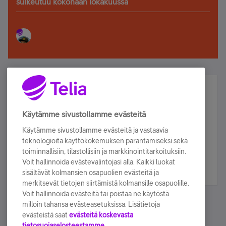
sulkeutuu kokonaan lokakuussa
Älä jää paitsi – osallistu ja voita!
Tilaa Telian uutiskirje ja olet mukana arvonnassa.
Käytämme sivustollamme evästeitä
Samalla saat parhaat asiakasedut suoraan
Käytämme sivustollamme evästeitä ja vastaavia
sähköpostiisi.
teknologioita käyttökokemuksen parantamiseksi sekä
toiminnallisiin, tilastollisiin ja markkinointitarkoituksiin.
Voit hallinnoida evästevalintojasi alla. Kaikki luokat
Tilaa nyt
sisältävät kolmansien osapuolien evästeitä ja
merkitsevät tietojen siirtämistä kolmansille osapuolille.
Voit hallinnoida evästeitä tai poistaa ne käytöstä
milloin tahansa evästeasetuksissa. Lisätietoja
evästeistä saat
evästeitä koskevasta
tietosuojaselosteestamme.