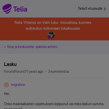
Telia.fi etusivulle
Telia Yhteisö on Vain luku -moodissa, kunnes
sulkeutuu kokonaan lokakuussa
Kysy ja keskustele -palstan arkisto
Lasku
Forum|Forum|11 years ago
3 kommenttia
migration
M
Hei,
Onko määräaikainen sopimukseni loppunut vai miksi laskun summa