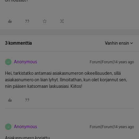
on noussut?
3 kommenttia
Vanhin ensin
Anonymous
Forum|Forum|14 years ago
A
Hei, tarkistatko antamasi asiakasnumeron oikeellisuuden, sillä
asiakasnumero on liian lyhyt. Ilmoitathan, kun olet korjannut sen,
niin pääsen katsomaan laskuasiasi. Kiitos!
Anonymous
Forum|Forum|14 years ago
A
Asiakasnumero korjattu