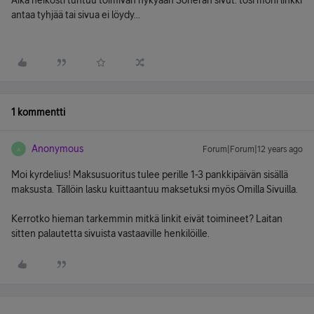
Aika heikosti tuntuu toimivan nykyään Soneran sivut. tosi moni linkki
antaa tyhjää tai sivua ei löydy...
1 kommentti
Anonymous
Forum|Forum|12 years ago
A
Moi kyrdelius! Maksusuoritus tulee perille 1-3 pankkipäivän sisällä
maksusta. Tällöin lasku kuittaantuu maksetuksi myös Omilla Sivuilla.
Kerrotko hieman tarkemmin mitkä linkit eivät toimineet? Laitan
sitten palautetta sivuista vastaaville henkilöille.