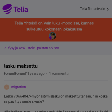
Telia.fi etusivulle
Telia Yhteisö on Vain luku -moodissa, kunnes
sulkeutuu kokonaan lokakuussa
Kysy ja keskustele -palstan arkisto
lasku maksettu
Forum|Forum|11 years ago
1 kommentti
migration
M
Lasku 70664847+myöhästymislasku on maksettu tänään, niin koska
se päivittyy omille sivuille?