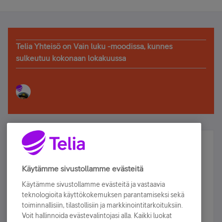
Telia Yhteisö on Vain luku -moodissa, kunnes
sulkeutuu kokonaan lokakuussa
Älä jää paitsi – osallistu ja voita!
Tilaa Telian uutiskirje ja olet mukana arvonnassa.
Käytämme sivustollamme evästeitä
Samalla saat parhaat asiakasedut suoraan
Käytämme sivustollamme evästeitä ja vastaavia
sähköpostiisi.
teknologioita käyttökokemuksen parantamiseksi sekä
toiminnallisiin, tilastollisiin ja markkinointitarkoituksiin.
Voit hallinnoida evästevalintojasi alla. Kaikki luokat
Tilaa nyt