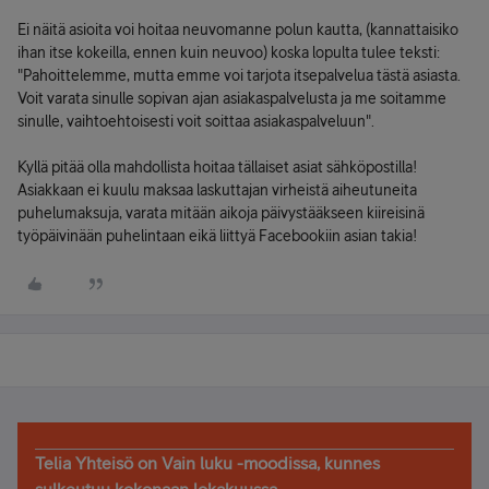
Ei näitä asioita voi hoitaa neuvomanne polun kautta, (kannattaisiko
ihan itse kokeilla, ennen kuin neuvoo) koska lopulta tulee teksti:
"Pahoittelemme, mutta emme voi tarjota itsepalvelua tästä asiasta.
Voit varata sinulle sopivan ajan asiakaspalvelusta ja me soitamme
sinulle, vaihtoehtoisesti voit soittaa asiakaspalveluun".
Kyllä pitää olla mahdollista hoitaa tällaiset asiat sähköpostilla!
Asiakkaan ei kuulu maksaa laskuttajan virheistä aiheutuneita
puhelumaksuja, varata mitään aikoja päivystääkseen kiireisinä
työpäivinään puhelintaan eikä liittyä Facebookiin asian takia!
Telia Yhteisö on Vain luku -moodissa, kunnes