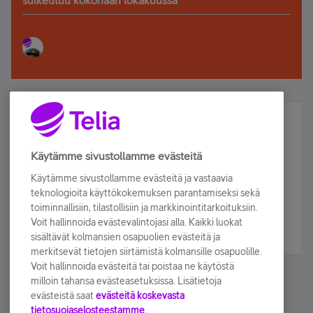
sulkeutuu kokonaan lokakuussa
Älä jää paitsi – osallistu ja voita!
Tilaa Telian uutiskirje ja olet mukana arvonnassa.
Käytämme sivustollamme evästeitä
Samalla saat parhaat asiakasedut suoraan
Käytämme sivustollamme evästeitä ja vastaavia
sähköpostiisi.
teknologioita käyttökokemuksen parantamiseksi sekä
toiminnallisiin, tilastollisiin ja markkinointitarkoituksiin.
Voit hallinnoida evästevalintojasi alla. Kaikki luokat
Tilaa nyt
sisältävät kolmansien osapuolien evästeitä ja
merkitsevät tietojen siirtämistä kolmansille osapuolille.
Voit hallinnoida evästeitä tai poistaa ne käytöstä
milloin tahansa evästeasetuksissa. Lisätietoja
evästeistä saat
evästeitä koskevasta
tietosuojaselosteestamme.