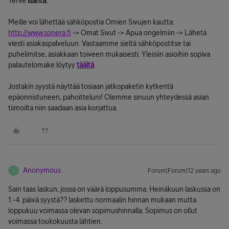
Terve
isanta
,
Meille voi lähettää sähköpostia Omien Sivujen kautta:
http://www.sonera.fi
-> Omat Sivut -> Apua ongelmiin -> Lähetä
viesti asiakaspalveluun. Vastaamme sieltä sähköpostitse tai
puhelimitse, asiakkaan toiveen mukaisesti. Yleisiin asioihin sopiva
palautelomake löytyy
täältä
.
Jostakin syystä näyttää tosiaan jatkopaketin kytkentä
epäonnistuneen, pahoitteluni! Olemme sinuun yhteydessä asian
tiimoilta niin saadaan asia korjattua.
Anonymous
Forum|Forum|12 years ago
A
Sain taas laskun, jossa on väärä loppusumma. Heinäkuun laskussa on
1.-4. päivä syystä?? laskettu normaalin hinnan mukaan mutta
loppukuu voimassa olevan sopimushinnalla. Sopimus on ollut
voimassa toukokuusta lähtien.