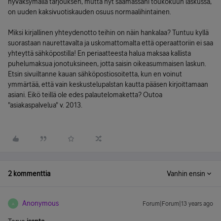
hyväksymällä tarjouksen, mutta nyt saamassani toukokuun laskussa,
on uuden kaksivuotiskauden osuus normaalihintainen.
Miksi kirjallinen yhteydenotto teihin on näin hankalaa? Tuntuu kyllä
suorastaan naurettavalta ja uskomattomalta että operaattoriin ei saa
yhteyttä sähköpostilla! En periaatteesta halua maksaa kallista
puhelumaksua jonotuksineen, jotta saisin oikeasummaisen laskun.
Etsin sivuiltanne kauan sähköpostiosoitetta, kun en voinut
ymmärtää, että vain keskustelupalstan kautta pääsen kirjoittamaan
asiani. Eikö teillä ole edes palautelomaketta? Outoa
"asiakaspalvelua" v. 2013.
2 kommenttia
Vanhin ensin
Anonymous
Forum|Forum|13 years ago
A