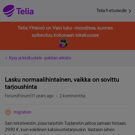
Telia.fi etusivulle
Telia Yhteisö on Vain luku -moodissa, kunnes
sulkeutuu kokonaan lokakuussa
Kysy ja keskustele -palstan arkisto
Lasku normaalihintainen, vaikka on sovittu
tarjoushinta
Forum|Forum|11 years ago
2 kommenttia
migration
M
Sain tekstiviestin, jossa tarjottiin Tuplanetin jatkoa samaan hintaan,
29,90 €, kuin edellinen kaksivuotistarjouskin. Vastasin siihen