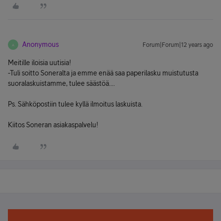
Anonymous
Forum|Forum|12 years ago
A
Meitille iloisia uutisia!
-Tuli soitto Soneralta ja emme enää saa paperilasku muistutusta
suoralaskuistamme, tulee säästöä....
Ps. Sähköpostiin tulee kyllä ilmoitus laskuista.
Kiitos Soneran asiakaspalvelu!