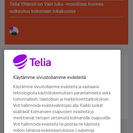
Telia Yhteisö on Vain luku -moodissa, kunnes
sulkeutuu kokonaan lokakuussa
Älä jää paitsi – osallistu ja voita!
Tilaa Telian uutiskirje ja olet mukana arvonnassa.
Käytämme sivustollamme evästeitä
Samalla saat parhaat asiakasedut suoraan
Käytämme sivustollamme evästeitä ja vastaavia
sähköpostiisi.
teknologioita käyttökokemuksen parantamiseksi sekä
toiminnallisiin, tilastollisiin ja markkinointitarkoituksiin.
Voit hallinnoida evästevalintojasi alla. Kaikki luokat
Tilaa nyt
sisältävät kolmansien osapuolien evästeitä ja
merkitsevät tietojen siirtämistä kolmansille osapuolille.
Voit hallinnoida evästeitä tai poistaa ne käytöstä
milloin tahansa evästeasetuksissa. Lisätietoja