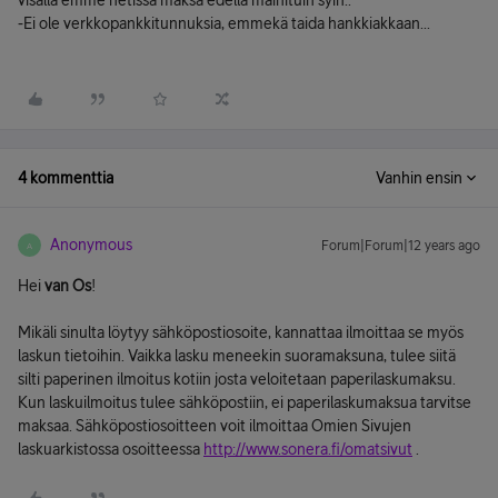
visalla emme netissä maksa edellä mainituin syin..
-Ei ole verkkopankkitunnuksia, emmekä taida hankkiakkaan...
4 kommenttia
Vanhin ensin
Anonymous
Forum|Forum|12 years ago
A
Hei
van Os
!
Mikäli sinulta löytyy sähköpostiosoite, kannattaa ilmoittaa se myös
laskun tietoihin. Vaikka lasku meneekin suoramaksuna, tulee siitä
silti paperinen ilmoitus kotiin josta veloitetaan paperilaskumaksu.
Kun laskuilmoitus tulee sähköpostiin, ei paperilaskumaksua tarvitse
maksaa. Sähköpostiosoitteen voit ilmoittaa Omien Sivujen
laskuarkistossa osoitteessa
http://www.sonera.fi/omatsivut
.