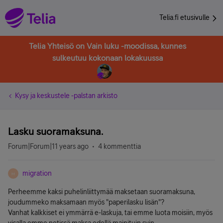
Telia.fi etusivulle
Telia Yhteisö on Vain luku -moodissa, kunnes
sulkeutuu kokonaan lokakuussa
Kysy ja keskustele -palstan arkisto
Lasku suoramaksuna.
Forum|Forum|11 years ago
4 kommenttia
migration
M
Perheemme kaksi puhelinliittymää maksetaan suoramaksuna,
joudummeko maksamaan myös "paperilasku lisän"?
Vanhat kalkkiset ei ymmärrä e-laskuja, tai emme luota moisiin, myös