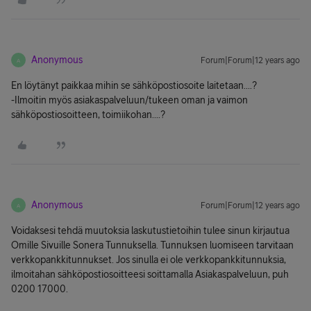
Anonymous
Forum|Forum|12 years ago
A
En löytänyt paikkaa mihin se sähköpostiosoite laitetaan....?
-Ilmoitin myös asiakaspalveluun/tukeen oman ja vaimon
sähköpostiosoitteen, toimiikohan....?
Anonymous
Forum|Forum|12 years ago
A
Voidaksesi tehdä muutoksia laskutustietoihin tulee sinun kirjautua
Omille Sivuille Sonera Tunnuksella. Tunnuksen luomiseen tarvitaan
verkkopankkitunnukset. Jos sinulla ei ole verkkopankkitunnuksia,
ilmoitahan sähköpostiosoitteesi soittamalla Asiakaspalveluun, puh
0200 17000.