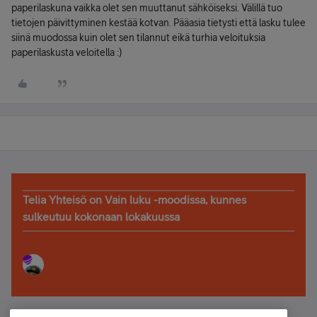
paperilaskuna vaikka olet sen muuttanut sähköiseksi. Välillä tuo
tietojen päivittyminen kestää kotvan. Pääasia tietysti että lasku tulee
siinä muodossa kuin olet sen tilannut eikä turhia veloituksia
paperilaskusta veloitella :)
Telia Yhteisö on Vain luku -moodissa, kunnes
sulkeutuu kokonaan lokakuussa