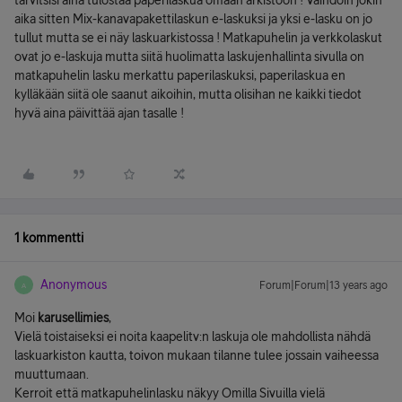
tarvitsisi aina tulostaa paperilaskua omaan arkistoon ! Vaihdoin jokin
aika sitten Mix-kanavapakettilaskun e-laskuksi ja yksi e-lasku on jo
tullut mutta se ei näy laskuarkistossa ! Matkapuhelin ja verkkolaskut
ovat jo e-laskuja mutta siitä huolimatta laskujenhallinta sivulla on
matkapuhelin lasku merkattu paperilaskuksi, paperilaskua en
kylläkään siitä ole saanut aikoihin, mutta olisihan ne kaikki tiedot
hyvä aina päivittää ajan tasalle !
1 kommentti
Anonymous
Forum|Forum|13 years ago
A
Moi
karusellimies
,
Vielä toistaiseksi ei noita kaapelitv:n laskuja ole mahdollista nähdä
laskuarkiston kautta, toivon mukaan tilanne tulee jossain vaiheessa
muuttumaan.
Kerroit että matkapuhelinlasku näkyy Omilla Sivuilla vielä