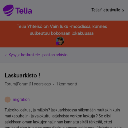
Telia.fi etusivulle
Telia Yhteisö on Vain luku -moodissa, kunnes
sulkeutuu kokonaan lokakuussa
Kysy ja keskustele -palstan arkisto
Laskuarkisto !
Forum|Forum|11 years ago
1 kommentti
migration
M
Tuleeko joskus , ja milloin? laskuarkistossa näkymään muitakin kuin
matkapuhelin- ja valokuitu laajakaista verkon laskuja ? Se olisi
asiakkaan oman laskujenhallinnan kannalta sikäli tärkeää, ettei