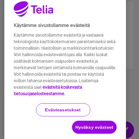
Älä jää paitsi – osallistu ja voita!
Tilaa Telian uutiskirje ja olet mukana arvonnassa.
Käytämme sivustollamme evästeitä
Samalla saat parhaat asiakasedut suoraan
Käytämme sivustollamme evästeitä ja vastaavia
sähköpostiisi.
teknologioita käyttökokemuksen parantamiseksi sekä
toiminnallisiin, tilastollisiin ja markkinointitarkoituksiin.
Voit hallinnoida evästevalintojasi alla. Kaikki luokat
Tilaa nyt
sisältävät kolmansien osapuolien evästeitä ja
merkitsevät tietojen siirtämistä kolmansille osapuolille.
Voit hallinnoida evästeitä tai poistaa ne käytöstä
milloin tahansa evästeasetuksissa. Lisätietoja
evästeistä saat
evästeitä koskevasta
tietosuojaselosteestamme.
Käyttöehdot
Accessibility statement
Evästeasetukset
Hyväksy evästeet
Evästeasetukset