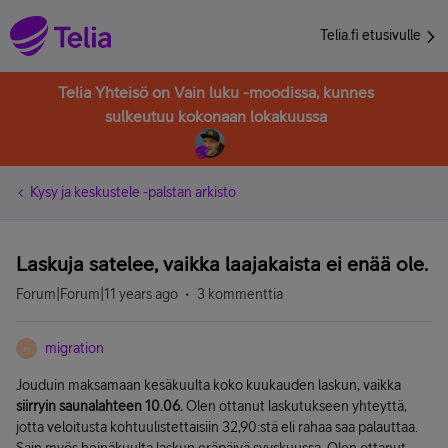
Telia.fi etusivulle
Telia Yhteisö on Vain luku -moodissa, kunnes
sulkeutuu kokonaan lokakuussa
Kysy ja keskustele -palstan arkisto
Laskuja satelee, vaikka laajakaista ei enää ole.
Forum|Forum|11 years ago
3 kommenttia
migration
M
Jouduin maksamaan kesäkuulta koko kuukauden laskun, vaikka
siirryin saunalahteen 10.06.
Olen ottanut laskutukseen yhteyttä,
jotta veloitusta kohtuulistettaisiin 32,90:stä eli rahaa saa palauttaa.