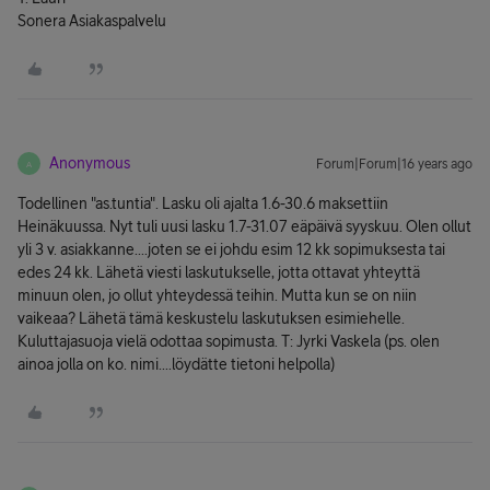
Sonera Asiakaspalvelu
Anonymous
Forum|Forum|16 years ago
A
Todellinen "as.tuntia". Lasku oli ajalta 1.6-30.6 maksettiin
Heinäkuussa. Nyt tuli uusi lasku 1.7-31.07 eäpäivä syyskuu. Olen ollut
yli 3 v. asiakkanne....joten se ei johdu esim 12 kk sopimuksesta tai
edes 24 kk. Lähetä viesti laskutukselle, jotta ottavat yhteyttä
minuun olen, jo ollut yhteydessä teihin. Mutta kun se on niin
vaikeaa? Lähetä tämä keskustelu laskutuksen esimiehelle.
Kuluttajasuoja vielä odottaa sopimusta. T: Jyrki Vaskela (ps. olen
ainoa jolla on ko. nimi....löydätte tietoni helpolla)