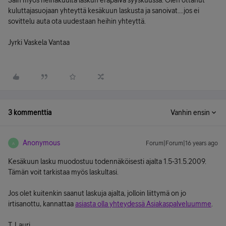
Sain myös heinäkuulta laskun eräpäivä syyskuussa. Olen ottanut
kuluttajasuojaan yhteyttä kesäkuun laskusta ja sanoivat....jos ei
sovittelu auta ota uudestaan heihin yhteyttä.
Jyrki Vaskela Vantaa
3 kommenttia
Vanhin ensin
Anonymous
Forum|Forum|16 years ago
A
Kesäkuun lasku muodostuu todennäköisesti ajalta 1.5-31.5.2009.
Tämän voit tarkistaa myös laskultasi.
Jos olet kuitenkin saanut laskuja ajalta, jolloin liittymä on jo
irtisanottu, kannattaa
asiasta olla yhteydessä Asiakaspalveluumme
.
T. Lauri