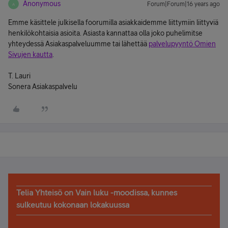
Anonymous
Forum|Forum|16 years ago
A
Emme käsittele julkisella foorumilla asiakkaidemme liittymiin liittyviä
henkilökohtaisia asioita. Asiasta kannattaa olla joko puhelimitse
yhteydessä Asiakaspalveluumme tai lähettää
palvelupyyntö Omien
Sivujen kautta
.
T. Lauri
Sonera Asiakaspalvelu
Telia Yhteisö on Vain luku -moodissa, kunnes
sulkeutuu kokonaan lokakuussa