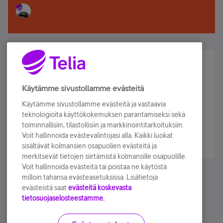
Älä jää paitsi – osallistu ja voita!
Tilaa Telian uutiskirje ja olet mukana arvonnassa.
Käytämme sivustollamme evästeitä
Samalla saat parhaat asiakasedut suoraan
Käytämme sivustollamme evästeitä ja vastaavia
sähköpostiisi.
teknologioita käyttökokemuksen parantamiseksi sekä
toiminnallisiin, tilastollisiin ja markkinointitarkoituksiin.
Voit hallinnoida evästevalintojasi alla. Kaikki luokat
Tilaa nyt
sisältävät kolmansien osapuolien evästeitä ja
merkitsevät tietojen siirtämistä kolmansille osapuolille.
Voit hallinnoida evästeitä tai poistaa ne käytöstä
milloin tahansa evästeasetuksissa. Lisätietoja
evästeistä saat
evästeitä koskevasta
tietosuojaselosteestamme.
Käyttöehdot
Accessibility statement