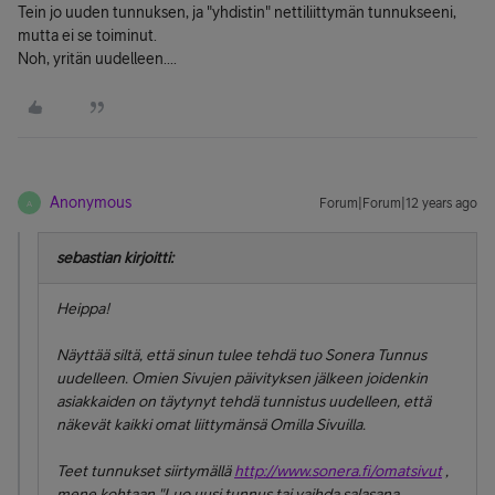
Tein jo uuden tunnuksen, ja "yhdistin" nettiliittymän tunnukseeni,
mutta ei se toiminut.
Noh, yritän uudelleen....
Anonymous
Forum|Forum|12 years ago
A
sebastian kirjoitti:
Heippa!
Näyttää siltä, että sinun tulee tehdä tuo Sonera Tunnus
uudelleen. Omien Sivujen päivityksen jälkeen joidenkin
asiakkaiden on täytynyt tehdä tunnistus uudelleen, että
näkevät kaikki omat liittymänsä Omilla Sivuilla.
Teet tunnukset siirtymällä
http://www.sonera.fi/omatsivut
,
mene kohtaan "Luo uusi tunnus tai vaihda salasana