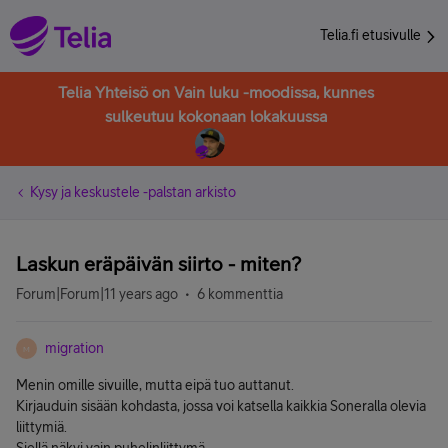
Telia.fi etusivulle
Telia Yhteisö on Vain luku -moodissa, kunnes
sulkeutuu kokonaan lokakuussa
Kysy ja keskustele -palstan arkisto
Laskun eräpäivän siirto - miten?
Forum|Forum|11 years ago
6 kommenttia
migration
M
Menin omille sivuille, mutta eipä tuo auttanut.
Kirjauduin sisään kohdasta, jossa voi katsella kaikkia Soneralla olevia
liittymiä.