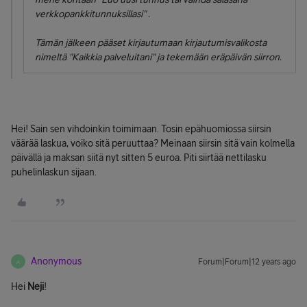
verkkopankkitunnuksillasi" .
Tämän jälkeen pääset kirjautumaan kirjautumisvalikosta
nimeltä "Kaikkia palveluitani" ja tekemään eräpäivän siirron.
Hei! Sain sen vihdoinkin toimimaan. Tosin epähuomiossa siirsin
väärää laskua, voiko sitä peruuttaa? Meinaan siirsin sitä vain kolmella
päivällä ja maksan siitä nyt sitten 5 euroa. Piti siirtää nettilasku
puhelinlaskun sijaan.
Anonymous
Forum|Forum|12 years ago
A
Hei
Neji
!