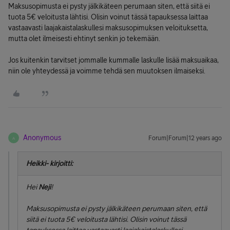
Maksusopimusta ei pysty jälkikäteen perumaan siten, että siitä ei
tuota 5€ veloitusta lähtisi. Olisin voinut tässä tapauksessa laittaa
vastaavasti laajakaistalaskullesi maksusopimuksen veloituksetta,
mutta olet ilmeisesti ehtinyt senkin jo tekemään.
Jos kuitenkin tarvitset jommalle kummalle laskulle lisää maksuaikaa,
niin ole yhteydessä ja voimme tehdä sen muutoksen ilmaiseksi.
Anonymous
Forum|Forum|12 years ago
A
Heikki- kirjoitti:
Hei
Neji
!
Maksusopimusta ei pysty jälkikäteen perumaan siten, että
siitä ei tuota 5€ veloitusta lähtisi. Olisin voinut tässä