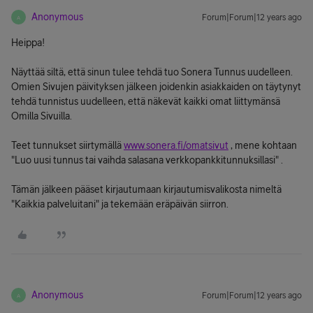
Anonymous
Forum|Forum|12 years ago
A
Heippa!
Näyttää siltä, että sinun tulee tehdä tuo Sonera Tunnus uudelleen.
Omien Sivujen päivityksen jälkeen joidenkin asiakkaiden on täytynyt
tehdä tunnistus uudelleen, että näkevät kaikki omat liittymänsä
Omilla Sivuilla.
Teet tunnukset siirtymällä
www.sonera.fi/omatsivut
, mene kohtaan
"Luo uusi tunnus tai vaihda salasana verkkopankkitunnuksillasi" .
Tämän jälkeen pääset kirjautumaan kirjautumisvalikosta nimeltä
"Kaikkia palveluitani" ja tekemään eräpäivän siirron.
Anonymous
Forum|Forum|12 years ago
A