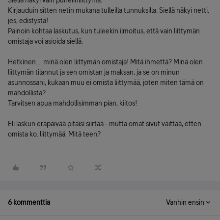
Siellä näkyi vain puhelinliittymä.
Kirjauduin sitten netin mukana tulleilla tunnuksilla. Siellä näkyi netti,
jes, edistystä!
Painoin kohtaa laskutus, kun tuleekin ilmoitus, että vain liittymän
omistaja voi asioida siellä.
Hetkinen.... minä olen liittymän omistaja! Mitä ihmettä? Minä olen
liittymän tilannut ja sen omistan ja maksan, ja se on minun
asunnossani, kukaan muu ei omista liittymää, joten miten tämä on
mahdollista?
Tarvitsen apua mahdollisimman pian, kiitos!
Eli laskun eräpäivää pitäisi siirtää - mutta omat sivut väittää, etten
omista ko. liittymää. Mitä teen?
6 kommenttia
Vanhin ensin