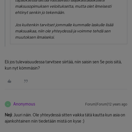
tapauksessa laittaa vastaavasti laajakaistalaskullesi
maksusopimuksen veloituksetta, mutta olet ilmeisesti
ehtinyt senkin jo tekemään.
Jos kuitenkin tarvitset jommalle kummalle laskulle lisää
maksuaikaa, niin ole yhteydessä ja voimme tehdä sen
muutoksen ilmaiseksi.
Eli jos tulevaisuudessa tarvitsee siirtää, niin saisin sen 5e pois siitä,
kun nyt kömmäsin?
Anonymous
Forum|Forum|12 years ago
A
Neji
: Juuri näin. Ole yhteydessä sitten vaikka tätä kautta kun asia on
ajankohtainen niin tiedetään mistä on kyse :)