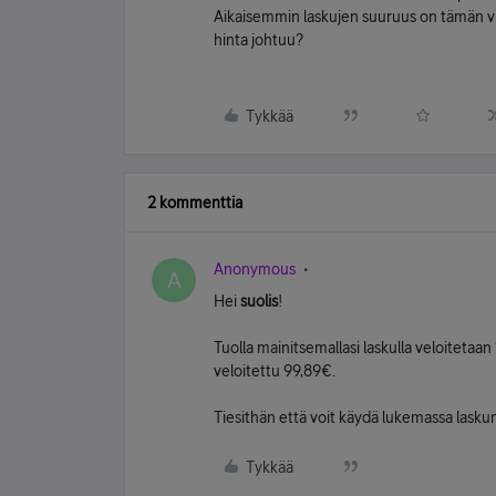
Aikaisemmin laskujen suuruus on tämän v
hinta johtuu?
Tykkää
2 kommenttia
Anonymous
A
Hei
suolis
!
Tuolla mainitsemallasi laskulla veloitetaa
veloitettu 99,89€.
Tiesithän että voit käydä lukemassa lask
Tykkää