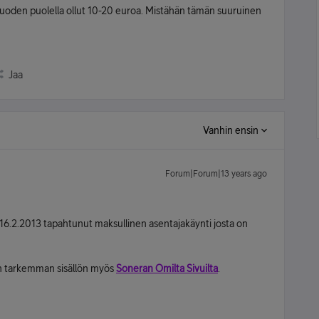
uoden puolella ollut 10-20 euroa. Mistähän tämän suuruinen
Jaa
Vanhin ensin
Forum|Forum|13 years ago
n 16.2.2013 tapahtunut maksullinen asentajakäynti josta on
un tarkemman sisällön myös
Soneran Omilta Sivuilta
.