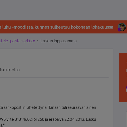
in luku -moodissa, kunnes sulkeutuu kokonaan lokakuussa
stele -palstan arkisto
Laskun loppusumma
atselukertaa
tä sähköpostiin lähetettynä. Tänään tuli seuraavanlainen
95 viite 31314682161268 ja eräpäivä 22.04.2013. Lasku
ä."