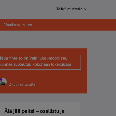
Telia.fi etusivulle
2 kuukautta sitten
Telia Yhteisö on Vain luku -moodissa,
kunnes sulkeutuu kokonaan lokakuussa
2 kuukautta sitten
Älä jää paitsi – osallistu ja