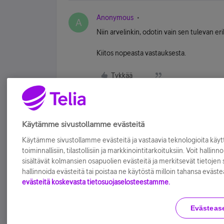
Anonymous
A
Niin arvelinkin, odotin vain sen tulevan er
Kiitos nopeasta vastauksesta.
Tykkää
Käytämme sivustollamme evästeitä
Käytämme sivustollamme evästeitä ja vastaavia teknologioita kä
toiminnallisiin, tilastollisiin ja markkinointitarkoituksiin. Voit hallinn
sisältävät kolmansien osapuolien evästeitä ja merkitsevät tietojen si
hallinnoida evästeitä tai poistaa ne käytöstä milloin tahansa eväste
evästeitä koskevasta tietosuojaselosteestamme.
Evästeas