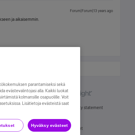
Forum|Forum|13 years ago
ikseen ja aikaisemmin.
yttökokemuksen parantamiseksi sekä
oida evästevalintojasi alla. Kaikki luokat
irtämistä kolmansille osapuolille. Voit
asetuksissa. Lisätietoja evästeistä saat
Käyttöehdot
Accessibility statement
etukset
Hyväksy evästeet
Evästeasetukset