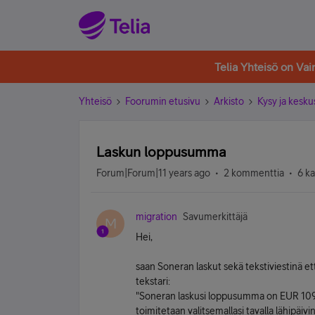
Telia Yhteisö on Va
Yhteisö
Foorumin etusivu
Arkisto
Kysy ja kesku
Laskun loppusumma
Forum|Forum|11 years ago
2 kommenttia
6 k
migration
Savumerkittäjä
M
Hei,
saan Soneran laskut sekä tekstiviestinä et
tekstari:
"Soneran laskusi loppusumma on EUR 109,
toimitetaan valitsemallasi tavalla lähipäivin