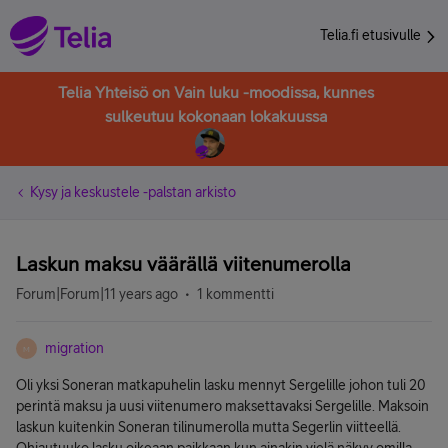
Telia.fi etusivulle
Telia Yhteisö on Vain luku -moodissa, kunnes
sulkeutuu kokonaan lokakuussa
Kysy ja keskustele -palstan arkisto
Laskun maksu väärällä viitenumerolla
Forum|Forum|11 years ago
1 kommentti
migration
M
Oli yksi Soneran matkapuhelin lasku mennyt Sergelille johon tuli 20
perintä maksu ja uusi viitenumero maksettavaksi Sergelille. Maksoin
laskun kuitenkin Soneran tilinumerolla mutta Segerlin viitteellä.