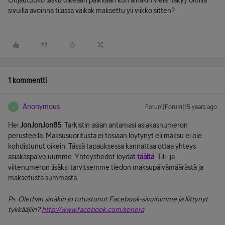
Ohjautuuko lasku oikeaan paikkaan kun ainakin vielä näkyy omilla
sivuilla avoinna tilassa vaikak maksettu yli viikko sitten?
1 kommentti
Anonymous
Forum|Forum|15 years ago
A
Hei
JonJonJon85
: Tarkistin asian antamasi asiakasnumeron
perusteella. Maksusuoritusta ei tosiaan löytynyt eli maksu ei ole
kohdistunut oikein. Tässä tapauksessa kannattaa ottaa yhteys
asiakaspalveluumme. Yhteystiedot löydät
täältä
. Tili- ja
viitenumeron lisäksi tarvitsemme tiedon maksupäivämäärästä ja
maksetusta summasta.
Ps. Olethan sinäkin jo tutustunut Facebook-sivuihimme ja liittynyt
tykkääjiin?
http://www.facebook.com/sonera