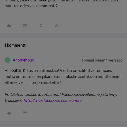
ilmoitus, joka vie turhaan paljon mustetta - voisikohan sen taustan
muuttaa edes vaaleammaksi..?
1 kommentti
Anonymous
Forum|Forum|14 years ago
A
Hei
outtis
: Kiitos palautteestasi! Viestisi on välitetty eteenpäin,
mutta entäs tällainen pikaratkaisu: tulostin asetuksien muuttaminen,
ettei se vie niin paljon mustetta?
Ps. Olethan sinäkin jo tutustunut Facebook-sivuihimme ja liittynyt
tykkääjiin?
http://www.facebook.com/sonera