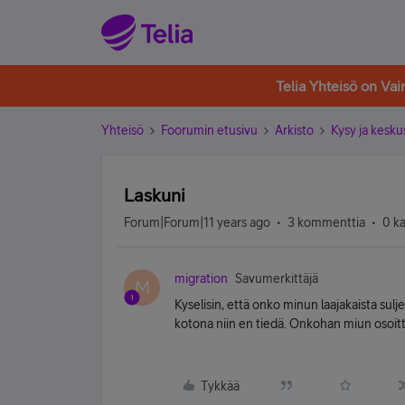
Telia Yhteisö on Va
Yhteisö
Foorumin etusivu
Arkisto
Kysy ja kesku
Laskuni
Forum|Forum|11 years ago
3 kommenttia
0 k
migration
Savumerkittäjä
M
Kyselisin, että onko minun laajakaista sul
kotona niin en tiedä. Onkohan miun osoitt
Tykkää