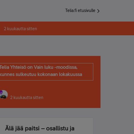
Telia.fi etusivulle
2 kuukautta sitten
Telia Yhteisö on Vain luku -moodissa,
kunnes sulkeutuu kokonaan lokakuussa
2 kuukautta sitten
Älä jää paitsi – osallistu ja