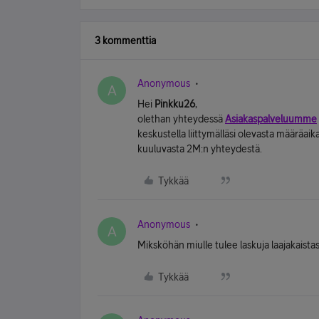
3 kommenttia
Anonymous
A
Hei
Pinkku26
,
olethan yhteydessä
Asiakaspalveluumme
keskustella liittymälläsi olevasta määräa
kuuluvasta 2M:n yhteydestä.
Tykkää
Anonymous
A
Miksköhän miulle tulee laskuja laajakaistast
Tykkää