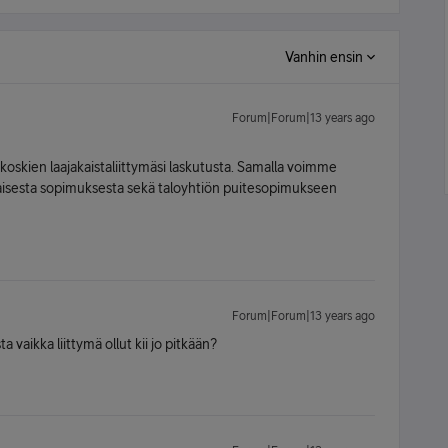
Vanhin ensin
Forum|Forum|13 years ago
koskien laajakaistaliittymäsi laskutusta. Samalla voimme
ikaisesta sopimuksesta sekä taloyhtiön puitesopimukseen
Forum|Forum|13 years ago
a vaikka liittymä ollut kii jo pitkään?