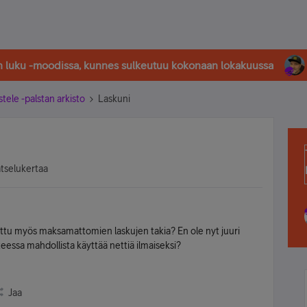
in luku -moodissa, kunnes sulkeutuu kokonaan lokakuussa
stele -palstan arkisto
Laskuni
atselukertaa
jettu myös maksamattomien laskujen takia? En ole nyt juuri
eessa mahdollista käyttää nettiä ilmaiseksi?
Jaa