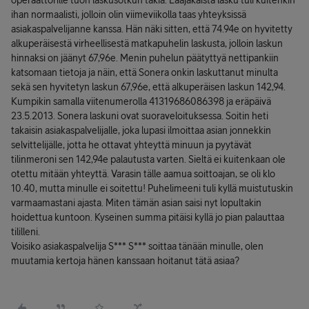
operaattorille tuon laskusotkun takia. Laajakaista lasku tuli kuitenkin
ihan normaalisti, jolloin olin viimeviikolla taas yhteyksissä
asiakaspalvelijanne kanssa. Hän näki sitten, että 74.94e on hyvitetty
alkuperäisestä virheellisestä matkapuhelin laskusta, jolloin laskun
hinnaksi on jäänyt 67,96e. Menin puhelun päätyttyä nettipankiin
katsomaan tietoja ja näin, että Sonera onkin laskuttanut minulta
sekä sen hyvitetyn laskun 67,96e, että alkuperäisen laskun 142,94.
Kumpikin samalla viitenumerolla 41319686086398 ja eräpäivä
23.5.2013. Sonera laskuni ovat suoraveloituksessa. Soitin heti
takaisin asiakaspalvelijalle, joka lupasi ilmoittaa asian jonnekkin
selvittelijälle, jotta he ottavat yhteyttä minuun ja pyytävät
tilinmeroni sen 142,94e palautusta varten. Sieltä ei kuitenkaan ole
otettu mitään yhteyttä. Varasin tälle aamua soittoajan, se oli klo
10.40, mutta minulle ei soitettu! Puhelimeeni tuli kyllä muistutuskin
varmaamastani ajasta. Miten tämän asian saisi nyt lopultakin
hoidettua kuntoon. Kyseinen summa pitäisi kyllä jo pian palauttaa
tililleni.
Voisiko asiakaspalvelija S*** S*** soittaa tänään minulle, olen
muutamia kertoja hänen kanssaan hoitanut tätä asiaa?