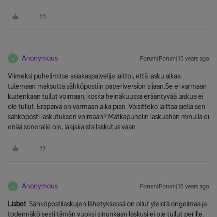
Anonymous
Forum|Forum|13 years ago
A
Viimeksi puhelimitse asiakaspalvelija laittoi, että lasku alkaa
tulemaan maksutta sähköpostiin paperiversion sijaan.Se ei varmaan
kuitenkaan tullut voimaan, koska heinäkuussa erääntyvää laskua ei
ole tullut. Eräpäivä on varmaan aika pian. Voisitteko laittaa siellä sen
sähköposti laskutuksen voimaan? Matkapuhelin laskuahan minulla ei
enää soneralle ole, laajakaista laskutus vaan.
Anonymous
Forum|Forum|13 years ago
A
Lisbet
: Sähköpostilaskujen lähetyksessä on ollut yleistä ongelmaa ja
todennäköisesti tämän vuoksi sinunkaan laskusi ei ole tullut perille.