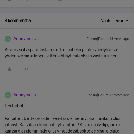
4 kommenttia
Vanhin ensin
Anonymous
Forum|Forum|13 years ago
A
Äsken asiakaspalvelusta soitettiin, puhelin pirahti vain lyhyesti
yhden kerran ja loppui, etten ehtinyt mitenkään vastata siihen.
Anonymous
Forum|Forum|13 years ago
A
Hei
Lisbet
,
Pahoittelut, ettei asioiden selvitys ole mennyt ihan niinkuin olisi
pitänyt. Katsotaan hommat nyt kuntoon! Asiakaspalvelija, jonka
kanssa olet aiemminkin ollut yhteydessä, soittelee sinulle piakoin.