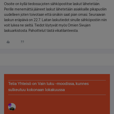
Osoite on kyllä tiedossa joten sähköpostitse laskut lähetetään.
Perille menemättä jääneet laskut lähetetään asiakkaille pikapuoliin
uudelleen joten toivotaan että sinäkin saat pian omasi. Seuraavan
laskun eräpäivä on 22.7. Laitan laskutiedot sinulle sähköpostiin niin
voit lukea ne sieltä. Tiedot löytyvät myös Omien Sivujen
laskuarkistosta. Pahoittelut tästä vikatilanteesta.
Telia Yhteisö on Vain luku -moodissa, kunnes
sulkeutuu kokonaan lokakuussa