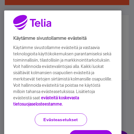
Älä jää paitsi – osallistu ja voita!
Tilaa Telian uutiskirje ja olet mukana arvonnassa.
Käytämme sivustollamme evästeitä
Samalla saat parhaat asiakasedut suoraan
Käytämme sivustollamme evästeitä ja vastaavia
sähköpostiisi.
teknologioita käyttökokemuksen parantamiseksi sekä
toiminnallisiin, tilastollisiin ja markkinointitarkoituksiin.
Voit hallinnoida evästevalintojasi alla. Kaikki luokat
Tilaa nyt
sisältävät kolmansien osapuolien evästeitä ja
merkitsevät tietojen siirtämistä kolmansille osapuolille.
Voit hallinnoida evästeitä tai poistaa ne käytöstä
milloin tahansa evästeasetuksissa. Lisätietoja
evästeistä saat
evästeitä koskevasta
tietosuojaselosteestamme.
Käyttöehdot
Accessibility statement
Evästeasetukset