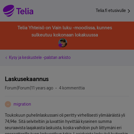
Telia.fi etusivulle
Telia Yhteisö on Vain luku -moodissa, kunnes
sulkeutuu kokonaan lokakuussa
Kysy ja keskustele -palstan arkisto
Laskusekaannus
Forum|Forum|11 years ago
4 kommenttia
migration
M
Toukokuun puhelinlaskussani oli peritty virhellisesti ylimääräistä yli
74,94e. Sitä selviteltiin ja luvattiin hyvittää kyseinen summa
seuraavista laajakaista laskuista, koska vaihdoin puh liittymäni eri