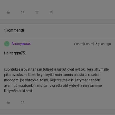
1 kommentti
Anonymous
Forum|Forum|13 years ago
A
Hei
terppa75
,
suorituksesi ovat tänään tulleet ja laskut ovat nyt ok. Tein liittymälle
pika-avauksen. Kokeile yhteyttä noin tunnin päästä ja resetoi
modeemi jos yhteys ei toimi. Järjestelmä olisi liittymän tänään
avannut muutoinkin, mutta hyvä että otit yhteyttä niin saimme
liittymän auki heti.