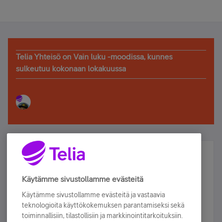
Telia Yhteisö on Vain luku -moodissa, kunnes
sulkeutuu kokonaan lokakuussa
Älä jää paitsi – osallistu ja voita!
Tilaa Telian uutiskirje ja olet mukana arvonnassa.
Käytämme sivustollamme evästeitä
Samalla saat parhaat asiakasedut suoraan
Käytämme sivustollamme evästeitä ja vastaavia
sähköpostiisi.
teknologioita käyttökokemuksen parantamiseksi sekä
toiminnallisiin, tilastollisiin ja markkinointitarkoituksiin.