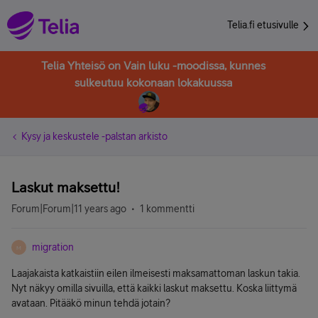
Telia.fi etusivulle
Telia Yhteisö on Vain luku -moodissa, kunnes
sulkeutuu kokonaan lokakuussa
Kysy ja keskustele -palstan arkisto
Laskut maksettu!
Forum|Forum|11 years ago
1 kommentti
migration
M
Laajakaista katkaistiin eilen ilmeisesti maksamattoman laskun takia.
Nyt näkyy omilla sivuilla, että kaikki laskut maksettu. Koska liittymä
avataan. Pitääkö minun tehdä jotain?