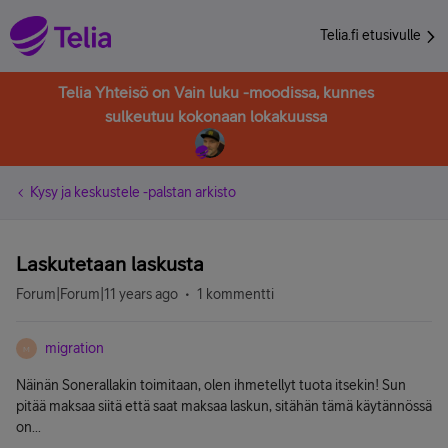
Telia.fi etusivulle
Telia Yhteisö on Vain luku -moodissa, kunnes
sulkeutuu kokonaan lokakuussa
Kysy ja keskustele -palstan arkisto
Laskutetaan laskusta
Forum|Forum|11 years ago
1 kommentti
migration
M
Näinän Sonerallakin toimitaan, olen ihmetellyt tuota itsekin! Sun
pitää maksaa siitä että saat maksaa laskun, sitähän tämä käytännössä
on...