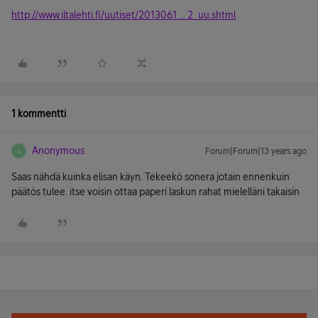
http://www.iltalehti.fi/uutiset/2013061 ... 2_uu.shtml
1 kommentti
Anonymous
Forum|Forum|13 years ago
A
Saas nähdä kuinka elisan käyn. Tekeekö sonera jotain ennenkuin
päätös tulee. itse voisin ottaa paperi laskun rahat mielelläni takaisin