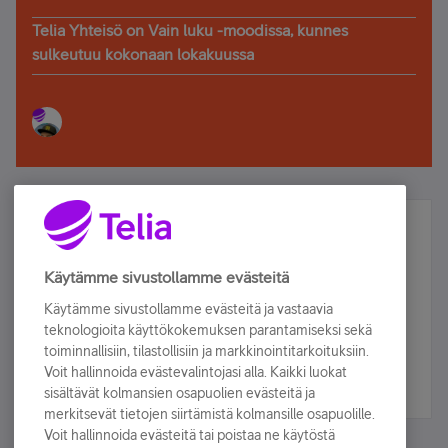
Telia Yhteisö on Vain luku -moodissa, kunnes
sulkeutuu kokonaan lokakuussa
Älä jää paitsi – osallistu ja voita!
Tilaa Telian uutiskirje ja olet mukana arvonnassa.
Käytämme sivustollamme evästeitä
Samalla saat parhaat asiakasedut suoraan
Käytämme sivustollamme evästeitä ja vastaavia
sähköpostiisi.
teknologioita käyttökokemuksen parantamiseksi sekä
toiminnallisiin, tilastollisiin ja markkinointitarkoituksiin.
Voit hallinnoida evästevalintojasi alla. Kaikki luokat
Tilaa nyt
sisältävät kolmansien osapuolien evästeitä ja
merkitsevät tietojen siirtämistä kolmansille osapuolille.
Voit hallinnoida evästeitä tai poistaa ne käytöstä