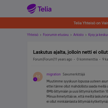
Telia Yhteisö on Va
Yhteisö
Foorumin etusivu
Arkisto
Kysy ja kesku
Laskutus ajalta, jolloin netti ei oll
Forum|Forum|11 years ago
0 kommenttia
9 k
migration
Savumerkittäjä
M
Muutimme syyskuun lopussa uuteen asuntoon 
ettei tänne ollut mahdollista saada meillä
8Mb liittymään ja uusi liittymä kytkettiin 1
Minua ihmetyttää se, että meiltä laskutetaa
ei ollut minkäänlaista liittymää kytketty