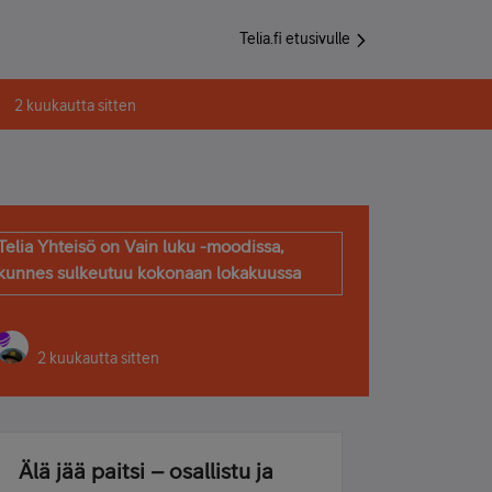
Telia.fi etusivulle
2 kuukautta sitten
Telia Yhteisö on Vain luku -moodissa,
kunnes sulkeutuu kokonaan lokakuussa
2 kuukautta sitten
Älä jää paitsi – osallistu ja