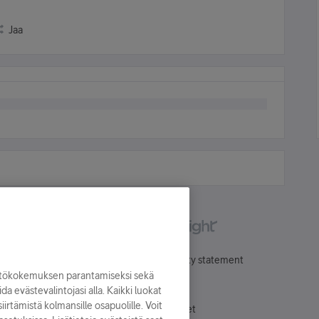
Jaa
Käyttöehdot
Accessibility statement
yttökokemuksen parantamiseksi sekä
oida evästevalintojasi alla. Kaikki luokat
irtämistä kolmansille osapuolille. Voit
Evästeasetukset