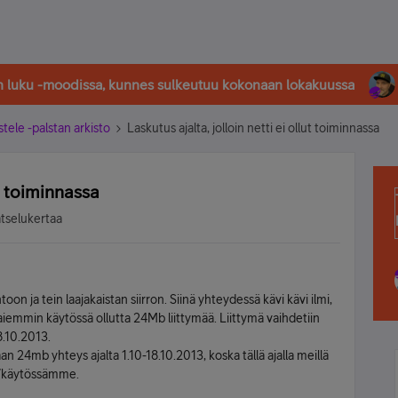
in luku -moodissa, kunnes sulkeutuu kokonaan lokakuussa
stele -palstan arkisto
Laskutus ajalta, jolloin netti ei ollut toiminnassa
ut toiminnassa
atselukertaa
ja tein laajakaistan siirron. Siinä yhteydessä kävi kävi ilmi,
 aiemmin käytössä ollutta 24Mb liittymää. Liittymä vaihdetiin
8.10.2013.
n 24mb yhteys ajalta 1.10-18.10.2013, koska tällä ajalla meillä
nä/käytössämme.